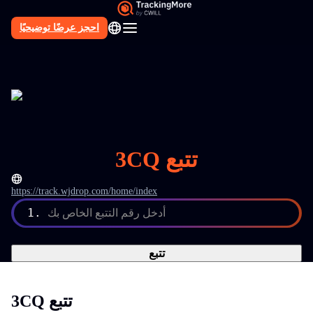
احجز عرضًا توضيحيًا
AR
3CQ تتبع
https://track.wjdrop.com/home/index
1.
أدخل رقم التتبع الخاص بك
تتبع
3CQ تتبع