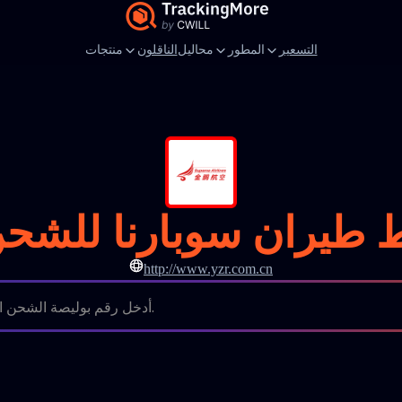
التسعير
المطور
محاليل
الناقلون
منتجات
طيران سوبارنا للشحن 
http://www.yzr.com.cn
أدخل رقم بوليصة الشحن المكون من 8 أرقام.