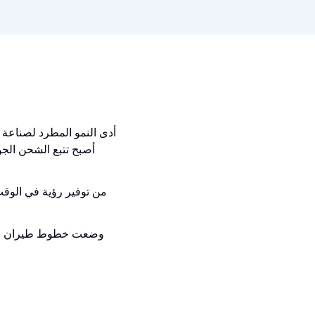
أدى النمو المطرد لصناعة ا
أصبح تتبع الشحن الجو
your Air cargo
من توفير رؤية في الوقت
110+
وضعت خطوط طيران سوبار
احجز عرضًا توضيحيًا