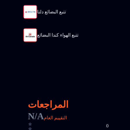
تتبع البضائع دلتا
تتبع الهواء كندا البضائع
المراجعات
N/A
التقييم العام
0