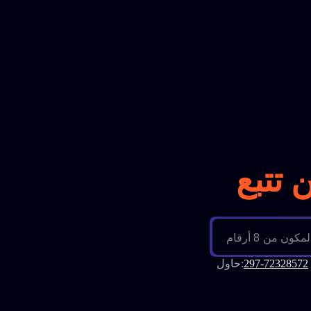
تتبع
297-72328572
:
حاول