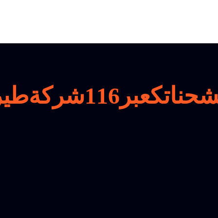
اتكعبر116شركةطيران