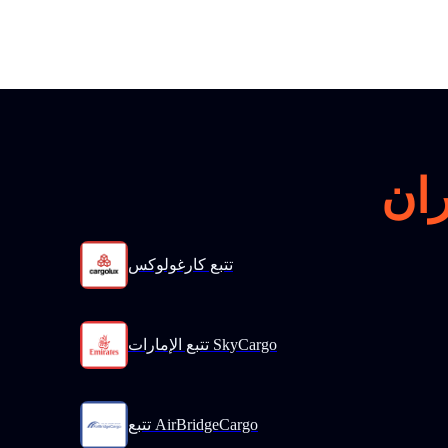
تتبع كارغولوكس
تتبع الإمارات SkyCargo
تتبع AirBridgeCargo