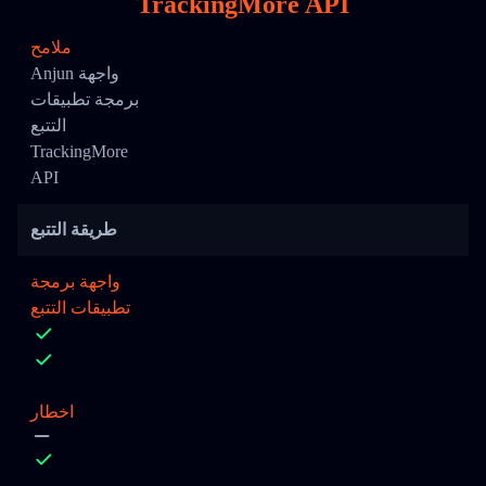
TrackingMore API
ملامح
Anjun واجهة
برمجة تطبيقات
التتبع
TrackingMore
API
طريقة التتبع
واجهة برمجة
تطبيقات التتبع
اخطار