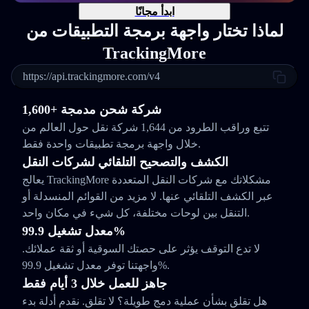
ابدأ مجانًا
لماذا تختار واجهة برمجة التطبيقات من
TrackingMore
https://api.trackingmore.com/v4
1,600+ شركة شحن مدمجة
تتبع وراقب الطرود من 1,644 شركة نقل حول العالم من
خلال واجهة برمجة تطبيقات واحدة فقط.
الكشف والتصحيح التلقائي لشركات النقل
يعالج TrackingMore مشكلاتك مع شركات النقل المتعددة
عبر الكشف التلقائي عنها. لا مزيد من القوائم المنسدلة أو
التنقل بين لوحات مختلفة، كل شيء في مكان واحد.
معدل تشغيل 99.9%
لا تدع التوقف يؤثر على حصتك السوقية أو ثقة عملائك.
واجهتنا توفر معدل تشغيل 99.9%.
جاهز للعمل خلال 3 أيام فقط
هل تقلق بشأن عملية دمج طويلة؟ لا تقلق. نقدم أدلة بدء