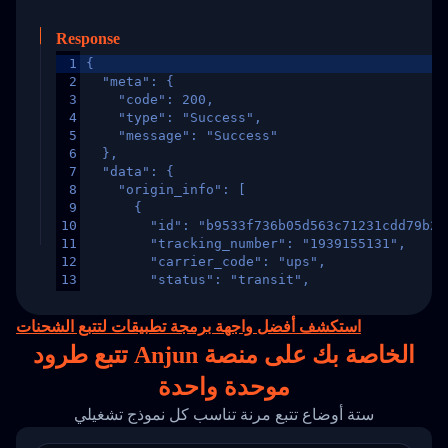
Response
1
{
2
  "meta": {
3
    "code": 200,
4
    "type": "Success",
5
    "message": "Success"
6
  },
7
  "data": {
8
    "origin_info": [
9
      {
10
        "id": "b9533f736b05d563c71231cdd79b2a
11
        "tracking_number": "1939155131",
12
        "carrier_code": "ups",
13
        "status": "transit",
14
        "original_country": "China",
15
        "destination_country": "United States
استكشف أفضل واجهة برمجة تطبيقات لتتبع الشحنات
16
        "itemTimeLength": 2,
تتبع طرود Anjun الخاصة بك على
منصة
17
        "weblink": "",
18
        "phone": null,
موحدة واحدة
19
        "trackinfo": [
20
          {
ستة أوضاع تتبع مرنة تناسب كل نموذج تشغيلي
21
            "Date": "2017-03-08 04: 22: 00",
22
            "StatusDescription": "Departed Fa