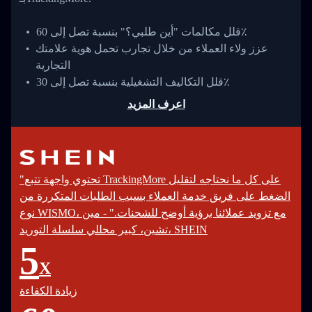
قلل مكالمات "أين طلبي؟" بنسبة تصل إلى 60٪
عزز ولاء العملاء من خلال تجارب تحمل هوية علامتك
التجارية
قلل التكاليف التشغيلية بنسبة تصل إلى 30٪
اعرف المزيد
"تحتوي واجهة تتبع TrackingMore على كل ما نحتاجه لتقليل
الضغط على فريق خدمة العملاء بسبب الطلبات المتكررة من
نوع WISMO، مع تزويد عملائنا برؤية أوضح للشحنات." - مين
تشين، كبير محللي سلسلة التوريد، SHEIN
5
X
زيادة الكفاءة