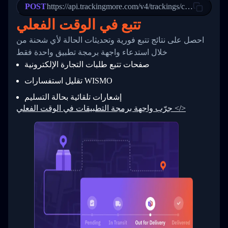
POST
23
            "Details": "Departed Facility in 
https://api.trackingmore.com/v4/trackings/create
24
          },
تتبع في الوقت الفعلي
25
          {
26
            "Date": "2017-03-06 15:28:00",
احصل على نتائج تتبع فورية وتحديثات الحالة لأي شحنة من
27
            "StatusDescription": "Shipment pi
            "Details": "BEIJING-CHINA,PEOPLES
28
خلال استدعاء واجهة برمجة تطبيق واحدة فقط
29
          }
صفحات تتبع طلبات التجارة الإلكترونية
30
        ]
31
      }
تقليل استفسارات WISMO
32
    ]
إشعارات تلقائية بحالة التسليم
33
  }
34
}
جرّب واجهة برمجة التطبيقات في الوقت الفعلي </>