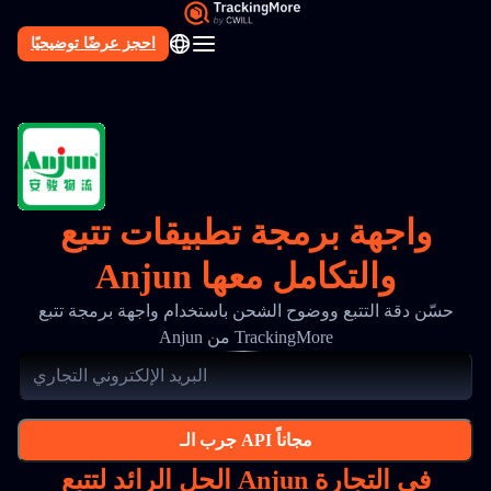
احجز عرضًا توضيحيًا
AR
واجهة برمجة تطبيقات تتبع
Anjun والتكامل معها
حسّن دقة التتبع ووضوح الشحن باستخدام واجهة برمجة تتبع
Anjun من TrackingMore
جرب الـ API مجاناً
الحل الرائد لتتبع Anjun في التجارة