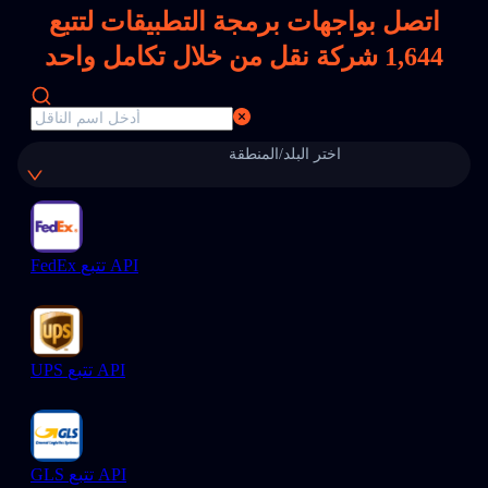
اتصل بواجهات برمجة التطبيقات لتتبع
1,644
شركة نقل من خلال تكامل واحد
اختر البلد/المنطقة
FedEx تتبع API
UPS تتبع API
GLS تتبع API