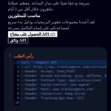
سريعة ودعمًا تقنيًا على مدار الساعة. معظم عملائنا
جاهزون خلال أقل من 3 أيام.
مناسب للمطورين
لقد أعددنا مجموعات تطوير البرمجيات ودليل بدء سريع
لمساعدتكم على إتمام التكامل بسرعة.
الحصول على مفتاح API </>
وثائق API
رأس الطلب
1
curl --request GET
2
--url https://api.trackingmore.com/v4/trackin
3
--header 'Accept: text/html'
4
--header 'Accept-Encoding: gzip, deflate, br,
5
--header 'Content-Type: application/json'
6
--header 'Cache-Control: max-age=0'
7
--header 'Host: www.trackingmore.com'
8
--header 'Connection: keep-alive'
9
--header 'Tracking-Api-Key: 123'
10