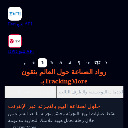
Evri تتبع API
DPD تتبع API
1
2
3
4
5
337
More pages
رواد الصناعة حول العالم يثقون
بـTrackingMore
الخدمات اللوجستية والطرف الثالث
البيع بالتجزئة عبر الإنترنت
حلول لصناعة البيع بالتجزئة عبر الإنترنت
بسّط عمليات البيع بالتجزئة وحسّن تجربة ما بعد الشراء من
خلال رحلة تحمل هوية علامتك التجارية مدعومة
بـTrackingMore.