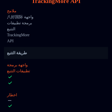
TrackingMore API
ملامح
八好国际 واجهة
برمجة تطبيقات
التتبع
TrackingMore
API
طريقة التتبع
واجهة برمجة
تطبيقات التتبع
اخطار