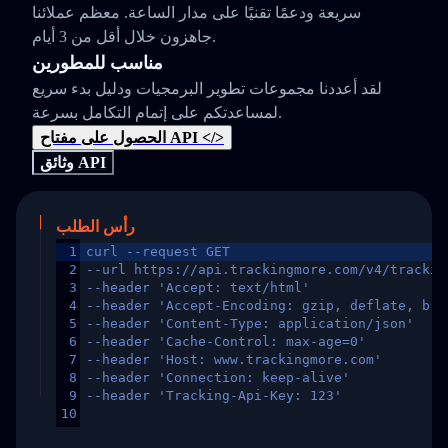
سريعة ودعمًا تقنيًا على مدار الساعة. معظم عملائنا
جاهزون خلال أقل من 3 أيام.
مناسب للمطورين
لقد أعددنا مجموعات تطوير البرمجيات ودليل بدء سريع
لمساعدتكم على إتمام التكامل بسرعة.
الحصول على مفتاح API </>
وثائق API
رأس الطلب
1
curl --request GET
2
--url https://api.trackingmore.com/v4/trackin
3
--header 'Accept: text/html'
4
--header 'Accept-Encoding: gzip, deflate, br,
5
--header 'Content-Type: application/json'
6
--header 'Cache-Control: max-age=0'
7
--header 'Host: www.trackingmore.com'
8
--header 'Connection: keep-alive'
9
--header 'Tracking-Api-Key: 123'
10