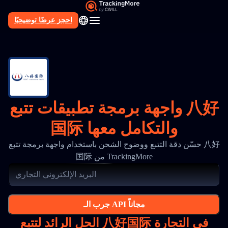
احجز عرضًا توضيحيًا
AR
واجهة برمجة تطبيقات تتبع 八好
国际 والتكامل معها
حسّن دقة التتبع ووضوح الشحن باستخدام واجهة برمجة تتبع 八好
国际 من TrackingMore
جرب الـ API مجاناً
الحل الرائد لتتبع 八好国际 في التجارة