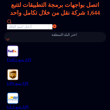
اتصل بواجهات برمجة التطبيقات لتتبع
1,644
شركة نقل من خلال تكامل واحد
اختر البلد/المنطقة
FedEx تتبع API
UPS تتبع API
GLS تتبع API