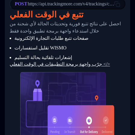
POST
23
            "Details": "Departed Facility in 
https://api.trackingmore.com/v4/trackings/create
24
          },
تتبع في الوقت الفعلي
25
          {
26
            "Date": "2017-03-06 15:28:00",
احصل على نتائج تتبع فورية وتحديثات الحالة لأي شحنة من
27
            "StatusDescription": "Shipment pi
            "Details": "BEIJING-CHINA,PEOPLES
28
خلال استدعاء واجهة برمجة تطبيق واحدة فقط
29
          }
صفحات تتبع طلبات التجارة الإلكترونية
30
        ]
31
      }
تقليل استفسارات WISMO
32
    ]
إشعارات تلقائية بحالة التسليم
33
  }
34
}
جرّب واجهة برمجة التطبيقات في الوقت الفعلي </>