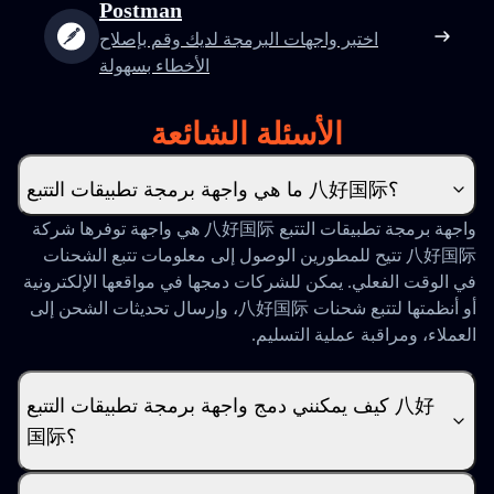
Postman
اختبر واجهات البرمجة لديك وقم بإصلاح
الأخطاء بسهولة
الأسئلة الشائعة
ما هي واجهة برمجة تطبيقات التتبع 八好国际؟
واجهة برمجة تطبيقات التتبع 八好国际 هي واجهة توفرها شركة
八好国际 تتيح للمطورين الوصول إلى معلومات تتبع الشحنات
في الوقت الفعلي. يمكن للشركات دمجها في مواقعها الإلكترونية
أو أنظمتها لتتبع شحنات 八好国际، وإرسال تحديثات الشحن إلى
العملاء، ومراقبة عملية التسليم.
كيف يمكنني دمج واجهة برمجة تطبيقات التتبع 八好
国际؟