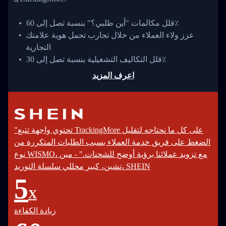
قلل مكالمات "أين طلبي؟" بنسبة تصل إلى 60٪
عزز ولاء العملاء من خلال تجارب تحمل هوية علامتك
التجارية
قلل التكاليف التشغيلية بنسبة تصل إلى 30٪
اعرف المزيد
"تحتوي واجهة تتبع TrackingMore على كل ما نحتاجه لتقليل
الضغط على فريق خدمة العملاء بسبب الطلبات المتكررة من
نوع WISMO، مع تزويد عملائنا برؤية أوضح للشحنات." - مين
تشين، كبير محللي سلسلة التوريد، SHEIN
5
X
زيادة الكفاءة