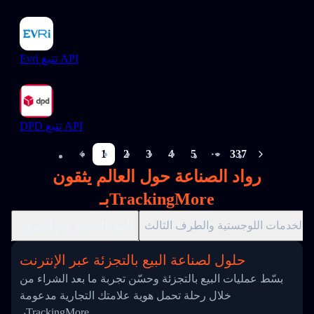
Evri تتبع API
DPD تتبع API
1
2
3
4
5
337
More pages
رواد الصناعة حول العالم يثقون
بـTrackingMore
الخدمات اللوجستية والطرف الثالث
البيع بالتجزئة عبر الإنترنت
حلول لصناعة البيع بالتجزئة عبر الإنترنت
بسّط عمليات البيع بالتجزئة وحسّن تجربة ما بعد الشراء من
خلال رحلة تحمل هوية علامتك التجارية مدعومة
بـTrackingMore.