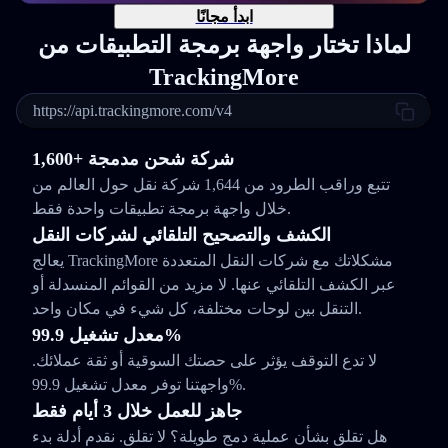
ابدأ مجانًا
لماذا تختار واجهة برمجة التطبيقات من
TrackingMore
https://api.trackingmore.com/v4
1,600+ شركة شحن مدمجة
تتبع وراقب الطرود من 1,644 شركة نقل حول العالم من
خلال واجهة برمجة تطبيقات واحدة فقط.
الكشف والتصحيح التلقائي لشركات النقل
يعالج TrackingMore مشكلاتك مع شركات النقل المتعددة
عبر الكشف التلقائي عنها. لا مزيد من القوائم المنسدلة أو
التنقل بين لوحات مختلفة، كل شيء في مكان واحد.
معدل تشغيل 99.9%
لا تدع التوقف يؤثر على حصتك السوقية أو ثقة عملائك.
واجهتنا توفر معدل تشغيل 99.9%.
جاهز للعمل خلال 3 أيام فقط
هل تقلق بشأن عملية دمج طويلة؟ لا تقلق. نقدم أدلة بدء