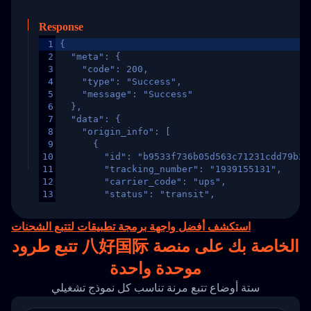
Response
1
{
2
  "meta": {
3
    "code": 200,
4
    "type": "Success",
5
    "message": "Success"
6
  },
7
  "data": {
8
    "origin_info": [
9
      {
10
        "id": "b9533f736b05d563c71231cdd79b2a
11
        "tracking_number": "1939155131",
12
        "carrier_code": "ups",
13
        "status": "transit",
14
        "original_country": "China",
15
        "destination_country": "United States
استكشف أفضل واجهة برمجة تطبيقات لتتبع الشحنات
16
        "itemTimeLength": 2,
تتبع طرود 八好国际 الخاصة بك على
منصة
17
        "weblink": "",
18
        "phone": null,
موحدة واحدة
19
        "trackinfo": [
20
          {
ستة أوضاع تتبع مرنة تناسب كل نموذج تشغيلي
21
            "Date": "2017-03-08 04: 22: 00",
22
            "StatusDescription": "Departed Fa