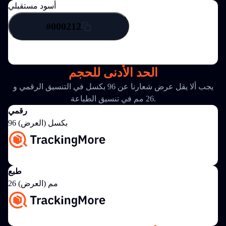
أسود مستقبلي
#000212
الحد الأدنى للحجم
يجب ألا يقل عرض شعارنا عن 96 بكسل في التنسيق الرقمي و
26 مم في تنسيق الطباعة.
رقمي
96 بكسل (العرض)
طبع
26 مم (العرض)