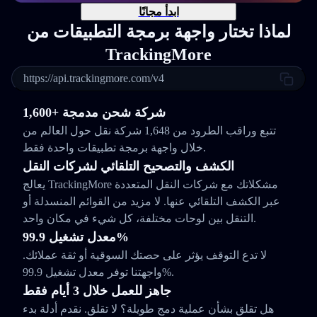
ابدأ مجانًا
لماذا تختار واجهة برمجة التطبيقات من
TrackingMore
https://api.trackingmore.com/v4
1,600+ شركة شحن مدمجة
تتبع وراقب الطرود من 1,648 شركة نقل حول العالم من
خلال واجهة برمجة تطبيقات واحدة فقط.
الكشف والتصحيح التلقائي لشركات النقل
يعالج TrackingMore مشكلاتك مع شركات النقل المتعددة
عبر الكشف التلقائي عنها. لا مزيد من القوائم المنسدلة أو
التنقل بين لوحات مختلفة، كل شيء في مكان واحد.
معدل تشغيل 99.9%
لا تدع التوقف يؤثر على حصتك السوقية أو ثقة عملائك.
واجهتنا توفر معدل تشغيل 99.9%.
جاهز للعمل خلال 3 أيام فقط
هل تقلق بشأن عملية دمج طويلة؟ لا تقلق. نقدم أدلة بدء