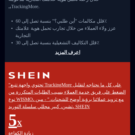
بـTrackingMore.
قلل مكالمات "أين طلبي؟" بنسبة تصل إلى 60٪
عزز ولاء العملاء من خلال تجارب تحمل هوية علامتك
التجارية
قلل التكاليف التشغيلية بنسبة تصل إلى 30٪
اعرف المزيد
"تحتوي واجهة تتبع TrackingMore على كل ما نحتاجه لتقليل
الضغط على فريق خدمة العملاء بسبب الطلبات المتكررة من
نوع WISMO، مع تزويد عملائنا برؤية أوضح للشحنات." - مين
تشين، كبير محللي سلسلة التوريد، SHEIN
5
X
زيادة الكفاءة