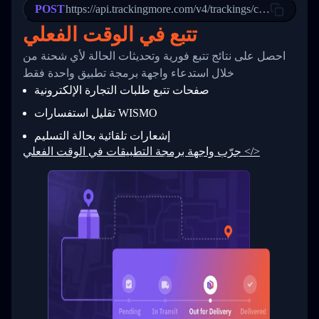
POST
23
            "Details": "Departed Facility in 
https://api.trackingmore.com/v4/trackings/create
24
          },
تتبع في الوقت الفعلي
25
          {
26
            "Date": "2017-03-06 15:28:00",
احصل على نتائج تتبع فورية وتحديثات الحالة لأي شحنة من
27
            "StatusDescription": "Shipment pi
            "Details": "BEIJING-CHINA,PEOPLES
28
خلال استدعاء واجهة برمجة تطبيق واحدة فقط
29
          }
صفحات تتبع طلبات التجارة الإلكترونية
30
        ]
31
      }
تقليل استفسارات WISMO
32
    ]
إشعارات تلقائية بحالة التسليم
33
  }
34
}
جرّب واجهة برمجة التطبيقات في الوقت الفعلي </>