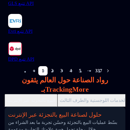
GLS تتبع API
Evri تتبع API
DPD تتبع API
1
2
3
4
5
337
More pages
رواد الصناعة حول العالم يثقون
بـTrackingMore
الخدمات اللوجستية والطرف الثالث
البيع بالتجزئة عبر الإنترنت
حلول لصناعة البيع بالتجزئة عبر الإنترنت
بسّط عمليات البيع بالتجزئة وحسّن تجربة ما بعد الشراء من
خلال رحلة تحمل هوية علامتك التجارية مدعومة