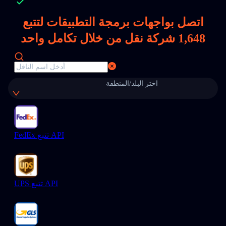
اتصل بواجهات برمجة التطبيقات لتتبع
1,648
شركة نقل من خلال تكامل واحد
اختر البلد/المنطقة
FedEx تتبع API
UPS تتبع API