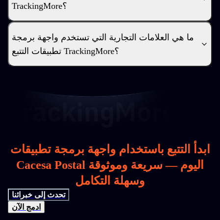
TrackingMore؟
ما هي العلامات التجارية التي تستخدم واجهة برمجة
تطبيقات التتبع TrackingMore؟
ابدأ التتبع باستخدام واجهة برمجة تطبيقات
Cacesa Postal اليوم — سريعة وموثوقة
وسهلة التكامل
تحدث إلى خبرائنا
ادمج الآن