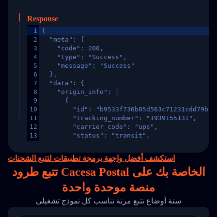
Response
1
{
2
  "meta": {
3
    "code": 200,
4
    "type": "Success",
5
    "message": "Success"
6
  },
7
  "data": {
8
    "origin_info": [
9
      {
10
        "id": "b9533f736b05d563c71231cdd79b2a
11
        "tracking_number": "1939155131",
12
        "carrier_code": "ups",
13
        "status": "transit",
14
        "original_country": "China",
15
        "destination_country": "United States
استكشف أفضل واجهة برمجة تطبيقات لتتبع الشحنات
16
        "itemTimeLength": 2,
تتبع طرود Cacesa Postal الخاصة بك على
17
        "weblink": "",
18
        "phone": null,
منصة
موحدة واحدة
19
        "trackinfo": [
20
          {
ستة أوضاع تتبع مرنة تناسب كل نموذج تشغيلي
21
            "Date": "2017-03-08 04: 22: 00",
22
            "StatusDescription": "Departed Fa