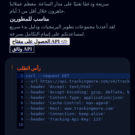
سريعة ودعمًا تقنيًا على مدار الساعة. معظم عملائنا
جاهزون خلال أقل من 3 أيام.
مناسب للمطورين
لقد أعددنا مجموعات تطوير البرمجيات ودليل بدء سريع
لمساعدتكم على إتمام التكامل بسرعة.
الحصول على مفتاح API </>
وثائق API
رأس الطلب
1
curl --request GET
2
--url https://api.trackingmore.com/v4/trackin
3
--header 'Accept: text/html'
4
--header 'Accept-Encoding: gzip, deflate, br,
5
--header 'Content-Type: application/json'
6
--header 'Cache-Control: max-age=0'
7
--header 'Host: www.trackingmore.com'
8
--header 'Connection: keep-alive'
9
--header 'Tracking-Api-Key: 123'
10