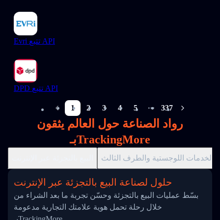
Evri تتبع API
DPD تتبع API
1
2
3
4
5
337
More pages
رواد الصناعة حول العالم يثقون
بـTrackingMore
الخدمات اللوجستية والطرف الثالث
البيع بالتجزئة عبر الإنترنت
حلول لصناعة البيع بالتجزئة عبر الإنترنت
بسّط عمليات البيع بالتجزئة وحسّن تجربة ما بعد الشراء من
خلال رحلة تحمل هوية علامتك التجارية مدعومة
بـTrackingMore.