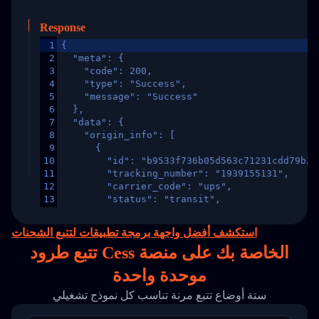
Response
1
{
2
  "meta": {
3
    "code": 200,
4
    "type": "Success",
5
    "message": "Success"
6
  },
7
  "data": {
8
    "origin_info": [
9
      {
10
        "id": "b9533f736b05d563c71231cdd79b2a
11
        "tracking_number": "1939155131",
12
        "carrier_code": "ups",
13
        "status": "transit",
14
        "original_country": "China",
15
        "destination_country": "United States
استكشف أفضل واجهة برمجة تطبيقات لتتبع الشحنات
16
        "itemTimeLength": 2,
تتبع طرود Cess الخاصة بك على
منصة
17
        "weblink": "",
18
        "phone": null,
موحدة واحدة
19
        "trackinfo": [
20
          {
ستة أوضاع تتبع مرنة تناسب كل نموذج تشغيلي
21
            "Date": "2017-03-08 04: 22: 00",
22
            "StatusDescription": "Departed Fa