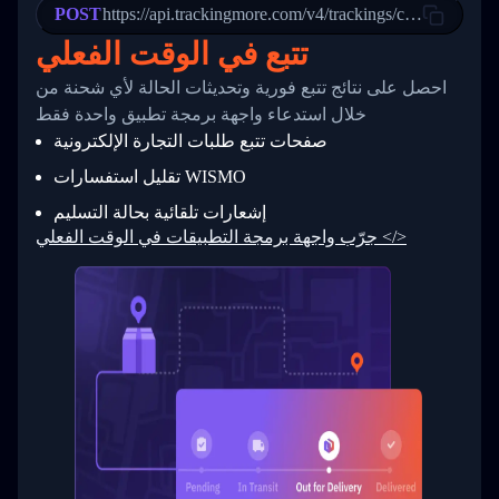
POST
23
            "Details": "Departed Facility in 
https://api.trackingmore.com/v4/trackings/create
24
          },
تتبع في الوقت الفعلي
25
          {
26
            "Date": "2017-03-06 15:28:00",
احصل على نتائج تتبع فورية وتحديثات الحالة لأي شحنة من
27
            "StatusDescription": "Shipment pi
            "Details": "BEIJING-CHINA,PEOPLES
28
خلال استدعاء واجهة برمجة تطبيق واحدة فقط
29
          }
صفحات تتبع طلبات التجارة الإلكترونية
30
        ]
31
      }
تقليل استفسارات WISMO
32
    ]
إشعارات تلقائية بحالة التسليم
33
  }
34
}
جرّب واجهة برمجة التطبيقات في الوقت الفعلي </>