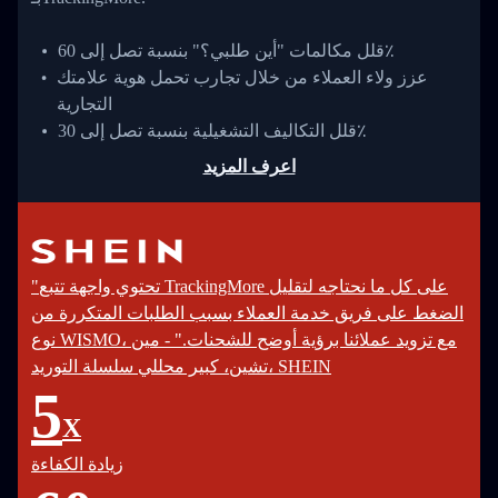
قلل مكالمات "أين طلبي؟" بنسبة تصل إلى 60٪
عزز ولاء العملاء من خلال تجارب تحمل هوية علامتك
التجارية
قلل التكاليف التشغيلية بنسبة تصل إلى 30٪
اعرف المزيد
"تحتوي واجهة تتبع TrackingMore على كل ما نحتاجه لتقليل
الضغط على فريق خدمة العملاء بسبب الطلبات المتكررة من
نوع WISMO، مع تزويد عملائنا برؤية أوضح للشحنات." - مين
تشين، كبير محللي سلسلة التوريد، SHEIN
5
X
زيادة الكفاءة