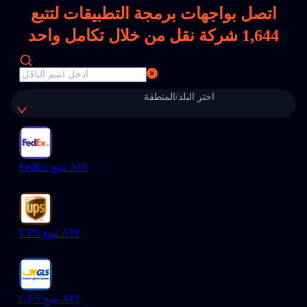
اتصل بواجهات برمجة التطبيقات لتتبع
1,644
شركة نقل من خلال تكامل واحد
اختر البلد/المنطقة
FedEx تتبع API
UPS تتبع API
GLS تتبع API