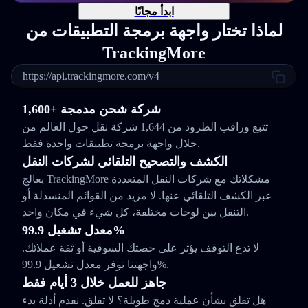
ابدأ مجانًا
لماذا تختار واجهة برمجة التطبيقات من
TrackingMore
https://api.trackingmore.com/v4
1,600+ شركة شحن مدمجة
تتبع وراقب الطرود من 1,644 شركة نقل حول العالم من
خلال واجهة برمجة تطبيقات واحدة فقط.
الكشف والتصحيح التلقائي لشركات النقل
يعالج TrackingMore مشكلاتك مع شركات النقل المتعددة
عبر الكشف التلقائي عنها. لا مزيد من القوائم المنسدلة أو
التنقل بين لوحات مختلفة، كل شيء في مكان واحد.
معدل تشغيل 99.9%
لا تدع التوقف يؤثر على حصتك السوقية أو ثقة عملائك.
واجهتنا توفر معدل تشغيل 99.9%.
جاهز للعمل خلال 3 أيام فقط
هل تقلق بشأن عملية دمج طويلة؟ لا تقلق. نقدم أدلة بدء