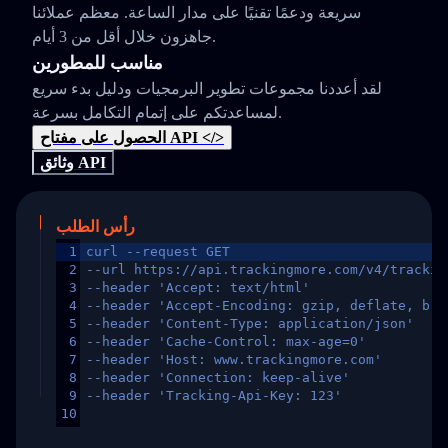
سريعة ودعمًا تقنيًا على مدار الساعة. معظم عملائنا
جاهزون خلال أقل من 3 أيام.
مناسب للمطورين
لقد أعددنا مجموعات تطوير البرمجيات ودليل بدء سريع
لمساعدتكم على إتمام التكامل بسرعة.
الحصول على مفتاح API </>
وثائق API
رأس الطلب
1
curl --request GET
2
--url https://api.trackingmore.com/v4/trackin
3
--header 'Accept: text/html'
4
--header 'Accept-Encoding: gzip, deflate, br,
5
--header 'Content-Type: application/json'
6
--header 'Cache-Control: max-age=0'
7
--header 'Host: www.trackingmore.com'
8
--header 'Connection: keep-alive'
9
--header 'Tracking-Api-Key: 123'
10