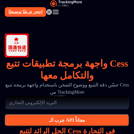
احجز عرضًا توضيحيًا
AR
واجهة برمجة تطبيقات تتبع Cess
والتكامل معها
حسّن دقة التتبع ووضوح الشحن باستخدام واجهة برمجة تتبع Cess
من TrackingMore
جرب الـ API مجاناً
الحل الرائد لتتبع Cess في التجارة