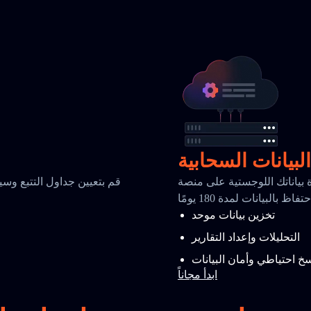
البيانات السحابية
للوجستية على منصة TrackingMore السحابية الآمنة مع تحليلات
قم بتعيين جداول التتبع وسي
ظ بالبيانات لمدة 180 يومًا
م
تخزين بيانات موحد
التحليلات وإعداد التقارير
خ احتياطي وأمان البيانات
ابدأ مجاناً