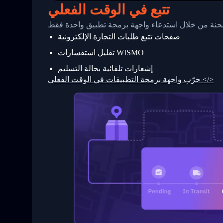
25
          {
تتبع في الوقت الفعلي
26
            "Date": "2017-03-06 15:28:0
27
            "StatusDescription": "Shipm
 شحنة من خلال استدعاء واجهة برمجة تطبيق واحدة فقط
28
            "Details": "BEIJING-CHINA,P
صفحات تتبع طلبات التجارة الإلكترونية
29
          }
30
        ]
تقليل استفسارات WISMO
31
      }
32
    ]
إشعارات تلقائية بحالة التسليم
33
  }
جرّب واجهة برمجة التطبيقات في الوقت الفعلي </>
34
}