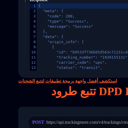
1
{
2
  "meta": {
3
    "code": 200,
4
    "type": "Success",
5
    "message": "Success"
6
  },
7
  "data": {
8
    "origin_info": [
9
      {
10
        "id": "b9533f736b05d563c71231cd
11
        "tracking_number": "1939155131"
12
        "carrier_code": "ups",
13
        "status": "transit",
14
        "original_country": "China",
15
        "destination_country": "United 
استكشف أفضل واجهة برمجة تطبيقات لتتبع الشحنات
16
        "itemTimeLength": 2,
17
        "weblink": "",
18
        "phone": null,
19
        "trackinfo": [
20
          {
21
            "Date": "2017-03-08 04: 22:
22
            "StatusDescription": "Depar
23
            "Details": "Departed Facili
POST
https://api.trackingmore.com/v4/trackings/cre
24
          },