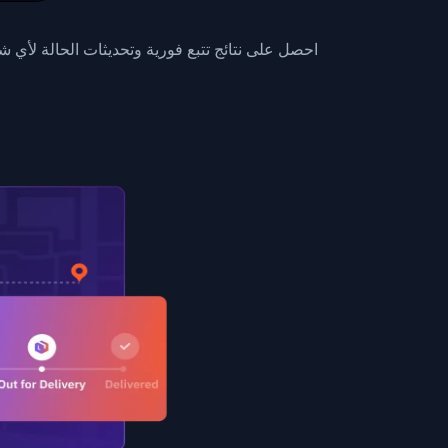
0",
ent picked up",
احصل على نتائج تتبع فورية وتحديثات الحالة لأي
EOPLES REPUBLIC"