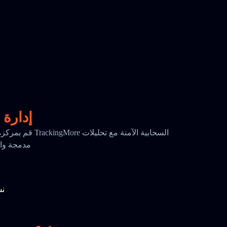
إدارة 
قم بمركزة بياناتك ا
مدمجة واحتفا
نس