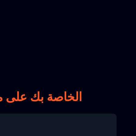
تتبع طرود DPD Belgium الخاصة بك على
م
8 04:22:00"