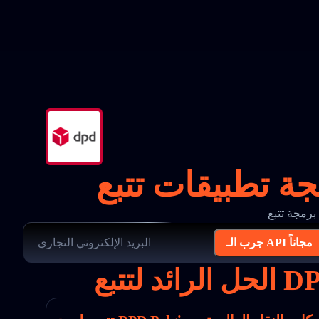
جرب الـ API مجاناً