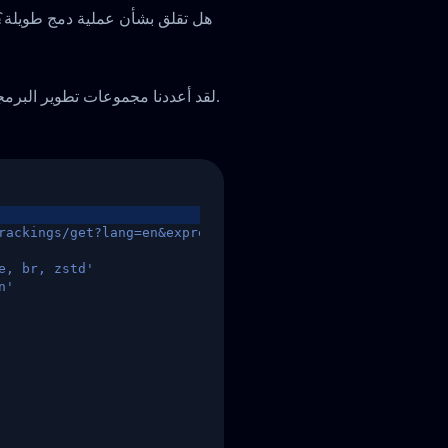
هل تقلق بشأن عملية دمج طويلة؟ لا
لقد أعددنا مجموعات تطوير البرمجيات ودليل بدء سريع لمساعدتكم على إتمام التكامل بسرعة.
rackings/get?lang=en&express=ups&tracknumber=1939155131
e, br, zstd'
n'