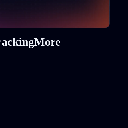
لماذا تختار واجهة برمجة التطبيقات من More