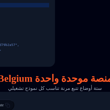
d79b2a57",
,
States",
نصة
موحدة واحدة
ستة أوضاع تتبع مرنة تناسب كل نموذج تشغيلي
 00",
ted Facility in HONG KONG-HONG KONG",
ty in HONG KONG-HONG KONG, HONG KONG-HONG KONG,2017-03-0
ate