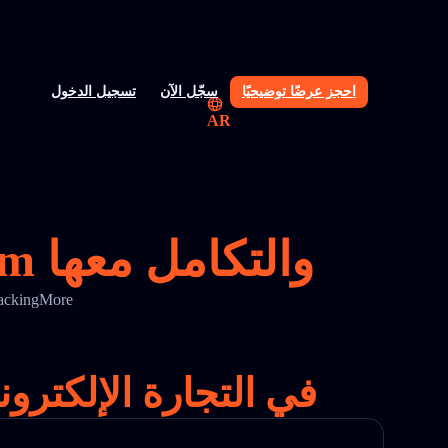
احجز عرضًا توضيحيًا
سجّل الآن
تسجيل الدخول
AR
واجهة برمجة تطبيقات تتبع DPD Belgium والتكامل معها
حسّن دقة التتبع ووضوح الشحن باستخدام واجهة برمجة تتبع D Belgium
الحل الرائد لتتبع DPD Belgium في الت