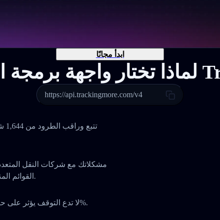
ابدأ مجانًا
Tracking
https://api.trackingmore.com/v4
تتب
القوائم المنسدلة أو التنقل بين لوحات مختلفة، كل شيء في مكان واحد.
لا تدع التوقف يؤثر على حصتك السوقية أو ثقة عملائك. واجهتنا توفر معدل تشغيل 99.9%.