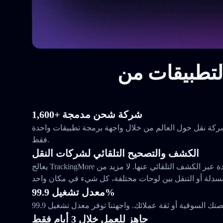
1,600+ شركة شحن مدمجة
ع وراقب الطرود من 1,644 شركة نقل حول العالم من خلال واجهة برمجة تطبيقات واحدة
فقط.
الكشف والتصحيح التلقائي لشركات النقل
يعالج TrackingMore مشكلاتك مع شركات النقل المتعددة عبر الكشف التلقائي عنها. لا مزيد من
معدل تشغيل 99.9%
جاهز للعمل خلال 3 أيام فقط