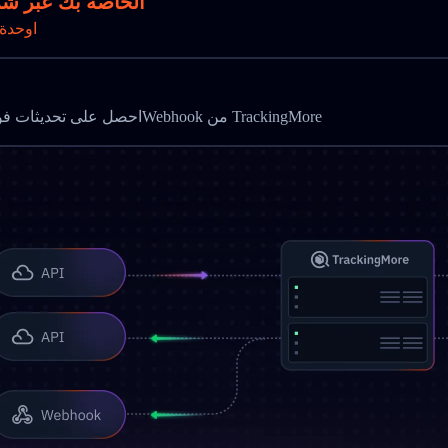
تتبع طرود DPD Belgium الخاص
Gاوحدة
احصل على تحديثات فورية وأتمت مراقبة الشحن باستخدام واجهة برمجة التتبع وWebhook من TrackingMore