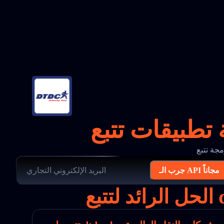
جرب الـ API مجاناً