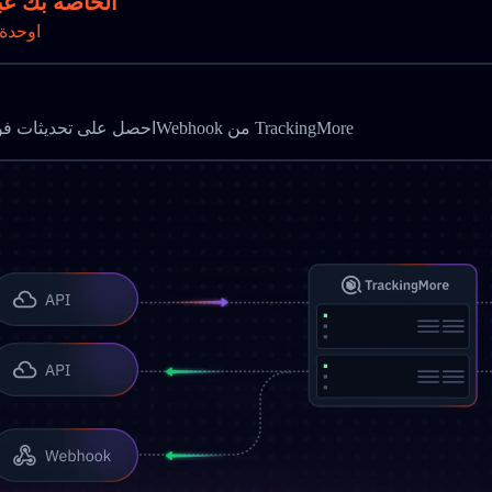
تتبع طرود dtdc plus
Gاوحدة
احصل على تحديثات فورية وأتمت مراقبة الشحن باستخدام واجهة برمجة التتبع وWebhook من TrackingMore