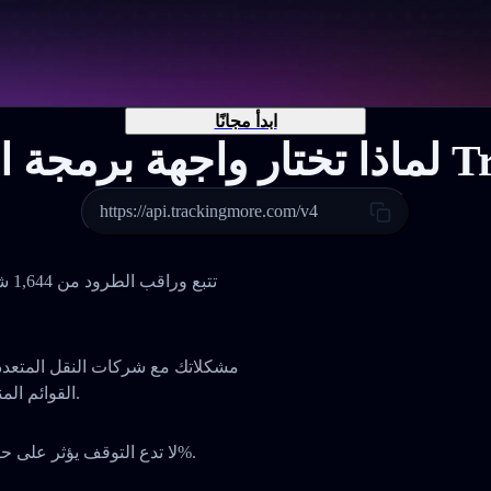
ابدأ مجانًا
Tracking
https://api.trackingmore.com/v4
تتب
القوائم المنسدلة أو التنقل بين لوحات مختلفة، كل شيء في مكان واحد.
لا تدع التوقف يؤثر على حصتك السوقية أو ثقة عملائك. واجهتنا توفر معدل تشغيل 99.9%.