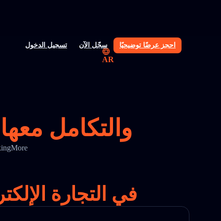
احجز عرضًا توضيحيًا
سجّل الآن
تسجيل الدخول
AR
واجهة برمجة تطبيقات تتبع dtdc plus والتكامل معها
حسّن دقة التتبع ووضوح الشحن باستخدام واجهة برمج
الحل الرائد لتتبع dtdc plus في 