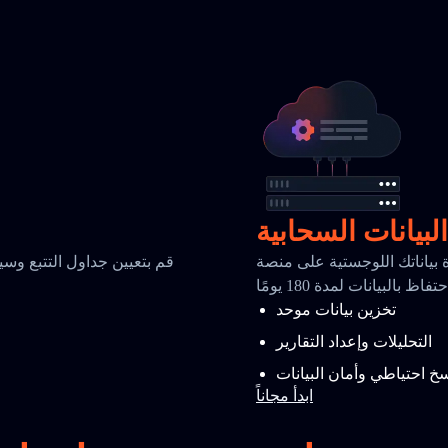
البيانات السحابية
للوجستية على منصة TrackingMore السحابية الآمنة مع تحليلات
قم بتعيين جداول التتبع وسي
ظ بالبيانات لمدة 180 يومًا
م
تخزين بيانات موحد
التحليلات وإعداد التقارير
خ احتياطي وأمان البيانات
ابدأ مجاناً