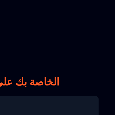
تتبع طرود dtdc plus الخاصة بك 
8 04:22:00"