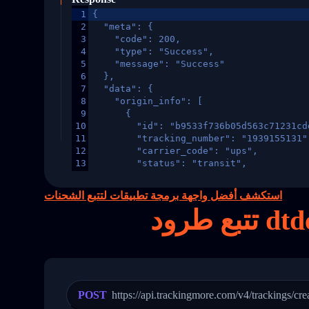
1
{
2
  "meta": {
3
    "code": 200,
4
    "type": "Success",
5
    "message": "Success"
6
  },
7
  "data": {
8
    "origin_info": [
9
      {
10
        "id": "b9533f736b05d563c71231cd
11
        "tracking_number": "1939155131"
12
        "carrier_code": "ups",
13
        "status": "transit",
14
        "original_country": "China",
15
        "destination_country": "United 
استكشف أفضل واجهة برمجة تطبيقات لتتبع الشحنات
16
        "itemTimeLength": 2,
17
        "weblink": "",
18
        "phone": null,
19
        "trackinfo": [
20
          {
21
            "Date": "2017-03-08 04: 22:
22
            "StatusDescription": "Depar
23
            "Details": "Departed Facili
POST
https://api.trackingmore.com/v4/trackings/cre
24
          },