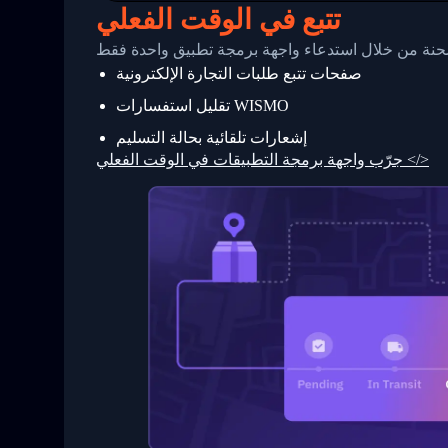
25
          {
تتبع في الوقت الفعلي
26
            "Date": "2017-03-06 15:28:0
27
            "StatusDescription": "Shipm
 شحنة من خلال استدعاء واجهة برمجة تطبيق واحدة فقط
28
            "Details": "BEIJING-CHINA,P
صفحات تتبع طلبات التجارة الإلكترونية
29
          }
30
        ]
تقليل استفسارات WISMO
31
      }
32
    ]
إشعارات تلقائية بحالة التسليم
33
  }
جرّب واجهة برمجة التطبيقات في الوقت الفعلي </>
34
}