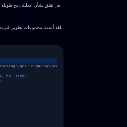
هل تقلق بشأن عملية دمج طويلة؟ لا
لقد أعددنا مجموعات تطوير البرمجيات ودليل بدء سريع لمساعدتكم على إتمام التكامل بسرعة.
rackings/get?lang=en&express=ups&tracknumber=1939155131
e, br, zstd'
n'