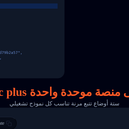
d79b2a57",
,
States",
على
منصة
موحدة واحدة
ستة أوضاع تتبع مرنة تناسب كل نموذج تشغيلي
 00",
ted Facility in HONG KONG-HONG KONG",
ty in HONG KONG-HONG KONG, HONG KONG-HONG KONG,2017-03-0
ate