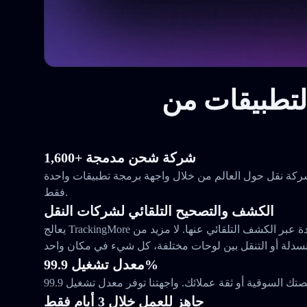
1,600+ شركة شحن مدمجة
ع وراقب الطرود من 1,644 شركة نقل حول العالم من خلال واجهة برمجة تطبيقات واحدة
فقط.
الكشف والتصحيح التلقائي لشركات النقل
يعالج TrackingMore مشكلاتك مع شركات النقل المتعددة عبر الكشف التلقائي عنها. لا مزيد من
معدل تشغيل 99.9%
جاهز للعمل خلال 3 أيام فقط