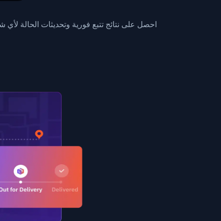
0",
ent picked up",
احصل على نتائج تتبع فورية وتحديثات الحالة لأي
EOPLES REPUBLIC"