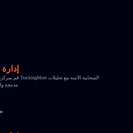
إدارة 
قم بمركزة بياناتك ا
مدمجة واحتفا
نس