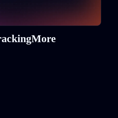
لماذا تختار واجهة برمجة التطبيقات من More