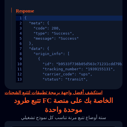
Response
1
{
2
  "meta": {
3
    "code": 200,
4
    "type": "Success",
5
    "message": "Success"
6
  },
7
  "data": {
8
    "origin_info": [
9
      {
10
        "id": "b9533f736b05d563c71231cdd79b2a
11
        "tracking_number": "1939155131",
12
        "carrier_code": "ups",
13
        "status": "transit",
14
        "original_country": "China",
15
        "destination_country": "United States
استكشف أفضل واجهة برمجة تطبيقات لتتبع الشحنات
16
        "itemTimeLength": 2,
تتبع طرود FC الخاصة بك على
منصة
17
        "weblink": "",
18
        "phone": null,
موحدة واحدة
19
        "trackinfo": [
20
          {
ستة أوضاع تتبع مرنة تناسب كل نموذج تشغيلي
21
            "Date": "2017-03-08 04: 22: 00",
22
            "StatusDescription": "Departed Fa