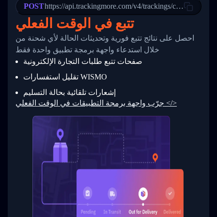
POST
23
            "Details": "Departed Facility in 
https://api.trackingmore.com/v4/trackings/create
24
          },
تتبع في الوقت الفعلي
25
          {
26
            "Date": "2017-03-06 15:28:00",
احصل على نتائج تتبع فورية وتحديثات الحالة لأي شحنة من
27
            "StatusDescription": "Shipment pi
            "Details": "BEIJING-CHINA,PEOPLES
28
خلال استدعاء واجهة برمجة تطبيق واحدة فقط
29
          }
صفحات تتبع طلبات التجارة الإلكترونية
30
        ]
31
      }
تقليل استفسارات WISMO
32
    ]
إشعارات تلقائية بحالة التسليم
33
  }
34
}
جرّب واجهة برمجة التطبيقات في الوقت الفعلي </>