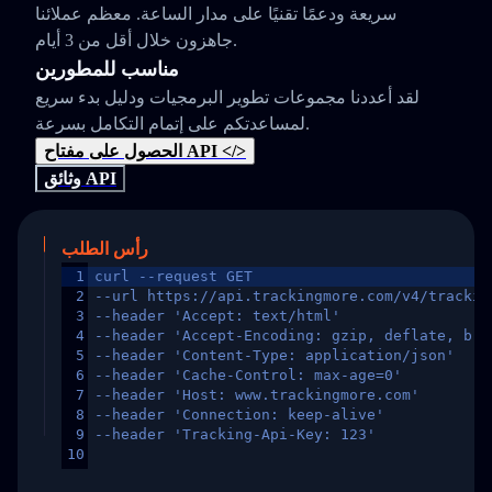
سريعة ودعمًا تقنيًا على مدار الساعة. معظم عملائنا
جاهزون خلال أقل من 3 أيام.
مناسب للمطورين
لقد أعددنا مجموعات تطوير البرمجيات ودليل بدء سريع
لمساعدتكم على إتمام التكامل بسرعة.
الحصول على مفتاح API </>
وثائق API
رأس الطلب
1
curl --request GET
2
--url https://api.trackingmore.com/v4/trackin
3
--header 'Accept: text/html'
4
--header 'Accept-Encoding: gzip, deflate, br,
5
--header 'Content-Type: application/json'
6
--header 'Cache-Control: max-age=0'
7
--header 'Host: www.trackingmore.com'
8
--header 'Connection: keep-alive'
9
--header 'Tracking-Api-Key: 123'
10