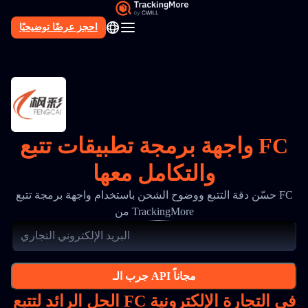
احجز عرضًا توضيحيًا
AR
واجهة برمجة تطبيقات تتبع FC
والتكامل معها
حسّن دقة التتبع ووضوح الشحن باستخدام واجهة برمجة تتبع FC
من TrackingMore
جرب الـ API مجاناً
الحل الرائد لتتبع FC في التجارة الإلكترونية