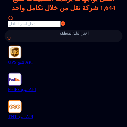
1,644
شركة نقل من خلال تكامل واحد
اختر البلد/المنطقة
UPS تتبع API
FedEx تتبع API
TNT تتبع API