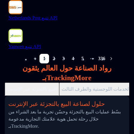
Netherlands Post تتبع API
Yanwen تتبع API
1
2
3
4
5
336
More pages
رواد الصناعة حول العالم يثقون
بـTrackingMore
الخدمات اللوجستية والطرف الثالث
البيع بالتجزئة عبر الإنترنت
حلول لصناعة البيع بالتجزئة عبر الإنترنت
بسّط عمليات البيع بالتجزئة وحسّن تجربة ما بعد الشراء من
خلال رحلة تحمل هوية علامتك التجارية مدعومة
بـTrackingMore.