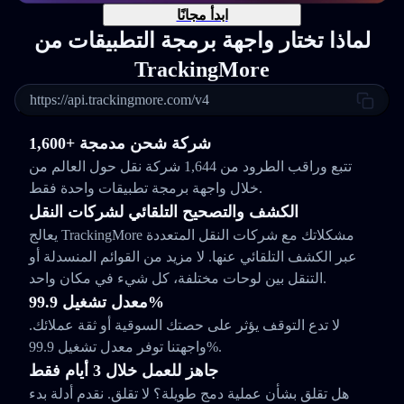
ابدأ مجانًا
لماذا تختار واجهة برمجة التطبيقات من
TrackingMore
https://api.trackingmore.com/v4
1,600+ شركة شحن مدمجة
تتبع وراقب الطرود من 1,644 شركة نقل حول العالم من
خلال واجهة برمجة تطبيقات واحدة فقط.
الكشف والتصحيح التلقائي لشركات النقل
يعالج TrackingMore مشكلاتك مع شركات النقل المتعددة
عبر الكشف التلقائي عنها. لا مزيد من القوائم المنسدلة أو
التنقل بين لوحات مختلفة، كل شيء في مكان واحد.
معدل تشغيل 99.9%
لا تدع التوقف يؤثر على حصتك السوقية أو ثقة عملائك.
واجهتنا توفر معدل تشغيل 99.9%.
جاهز للعمل خلال 3 أيام فقط
هل تقلق بشأن عملية دمج طويلة؟ لا تقلق. نقدم أدلة بدء