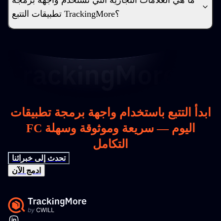
ما هي العلامات التجارية التي تستخدم واجهة برمجة
تطبيقات التتبع TrackingMore؟
ابدأ التتبع باستخدام واجهة برمجة تطبيقات
FC اليوم — سريعة وموثوقة وسهلة
التكامل
تحدث إلى خبرائنا
ادمج الآن