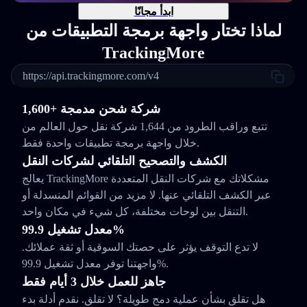
ابدأ مجانًا
لماذا تختار واجهة برمجة التطبيقات من
TrackingMore
https://api.trackingmore.com/v4
1,600+ شركة شحن مدمجة
تتبع وراقب الطرود من 1,644 شركة نقل حول العالم من
خلال واجهة برمجة تطبيقات واحدة فقط.
الكشف والتصحيح التلقائي لشركات النقل
يعالج TrackingMore مشكلاتك مع شركات النقل المتعددة
عبر الكشف التلقائي عنها. لا مزيد من القوائم المنسدلة أو
التنقل بين لوحات مختلفة، كل شيء في مكان واحد.
معدل تشغيل 99.9%
لا تدع التوقف يؤثر على حصتك السوقية أو ثقة عملائك.
واجهتنا توفر معدل تشغيل 99.9%.
جاهز للعمل خلال 3 أيام فقط
هل تقلق بشأن عملية دمج طويلة؟ لا تقلق. نقدم أدلة بدء