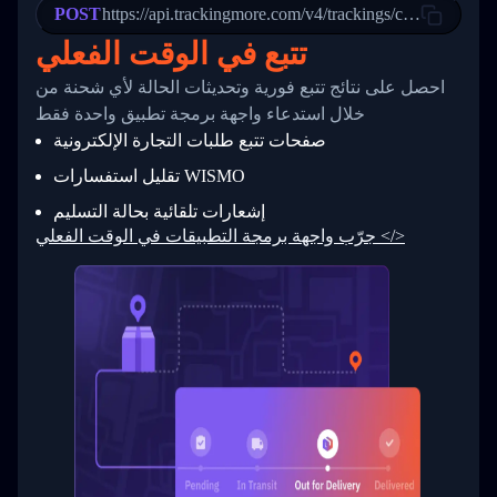
POST
23
            "Details": "Departed Facility in 
https://api.trackingmore.com/v4/trackings/create
24
          },
تتبع في الوقت الفعلي
25
          {
26
            "Date": "2017-03-06 15:28:00",
احصل على نتائج تتبع فورية وتحديثات الحالة لأي شحنة من
27
            "StatusDescription": "Shipment pi
            "Details": "BEIJING-CHINA,PEOPLES
28
خلال استدعاء واجهة برمجة تطبيق واحدة فقط
29
          }
صفحات تتبع طلبات التجارة الإلكترونية
30
        ]
31
      }
تقليل استفسارات WISMO
32
    ]
إشعارات تلقائية بحالة التسليم
33
  }
34
}
جرّب واجهة برمجة التطبيقات في الوقت الفعلي </>