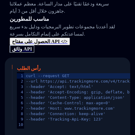
سريعة ودعمًا تقنيًا على مدار الساعة. معظم عملائنا
جاهزون خلال أقل من 3 أيام.
مناسب للمطورين
لقد أعددنا مجموعات تطوير البرمجيات ودليل بدء سريع
لمساعدتكم على إتمام التكامل بسرعة.
الحصول على مفتاح API </>
وثائق API
رأس الطلب
1
curl --request GET
2
--url https://api.trackingmore.com/v4/trackin
3
--header 'Accept: text/html'
4
--header 'Accept-Encoding: gzip, deflate, br,
5
--header 'Content-Type: application/json'
6
--header 'Cache-Control: max-age=0'
7
--header 'Host: www.trackingmore.com'
8
--header 'Connection: keep-alive'
9
--header 'Tracking-Api-Key: 123'
10