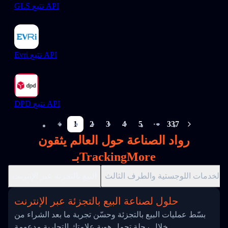
GLS تتبع API
Evri تتبع API
DPD تتبع API
1
2
3
4
5
337
More pages
رواد الصناعة حول العالم يثقون
بـTrackingMore
الخدمات اللوجستية والطرف الثالث
البيع بالتجزئة عبر الإنترنت
حلول لصناعة البيع بالتجزئة عبر الإنترنت
بسّط عمليات البيع بالتجزئة وحسّن تجربة ما بعد الشراء من
خلال رحلة تحمل هوية علامتك التجارية مدعومة