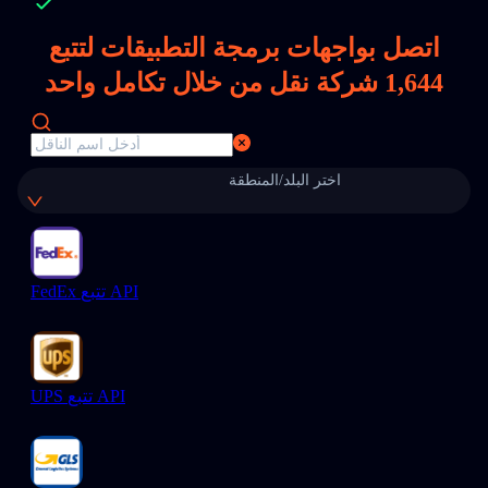
اتصل بواجهات برمجة التطبيقات لتتبع
1,644
شركة نقل من خلال تكامل واحد
اختر البلد/المنطقة
FedEx تتبع API
UPS تتبع API