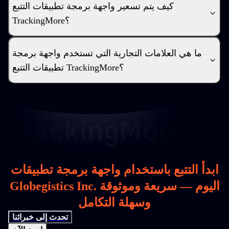
كيف يتم تسعير واجهة برمجة تطبيقات التتبع
TrackingMore؟
ما هي العلامات التجارية التي تستخدم واجهة برمجة
تطبيقات التتبع TrackingMore؟
ابدأ التتبع باستخدام واجهة برمجة تطبيقات
Globegistics Inc. اليوم — سريعة وموثوقة
وسهلة التكامل
تحدث إلى خبرائنا