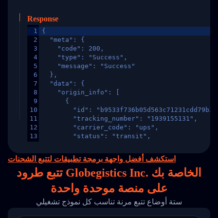
Response
1
{
2
  "meta": {
3
    "code": 200,
4
    "type": "Success",
5
    "message": "Success"
6
  },
7
  "data": {
8
    "origin_info": [
9
      {
10
        "id": "b9533f736b05d563c71231cdd79b2a
11
        "tracking_number": "1939155131",
12
        "carrier_code": "ups",
13
        "status": "transit",
14
        "original_country": "China",
15
        "destination_country": "United States
استكشف أفضل واجهة برمجة تطبيقات لتتبع الشحنات
16
        "itemTimeLength": 2,
تتبع طرود Globegistics Inc. الخاصة بك
17
        "weblink": "",
18
        "phone": null,
على
منصة
موحدة واحدة
19
        "trackinfo": [
20
          {
ستة أوضاع تتبع مرنة تناسب كل نموذج تشغيلي
21
            "Date": "2017-03-08 04: 22: 00",
22
            "StatusDescription": "Departed Fa