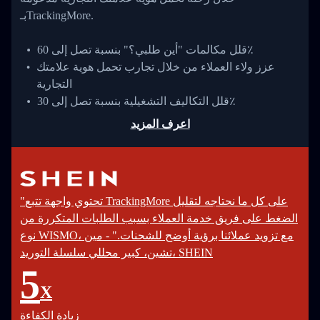
بـTrackingMore.
قلل مكالمات "أين طلبي؟" بنسبة تصل إلى 60٪
عزز ولاء العملاء من خلال تجارب تحمل هوية علامتك
التجارية
قلل التكاليف التشغيلية بنسبة تصل إلى 30٪
اعرف المزيد
"تحتوي واجهة تتبع TrackingMore على كل ما نحتاجه لتقليل
الضغط على فريق خدمة العملاء بسبب الطلبات المتكررة من
نوع WISMO، مع تزويد عملائنا برؤية أوضح للشحنات." - مين
تشين، كبير محللي سلسلة التوريد، SHEIN
5
X
زيادة الكفاءة