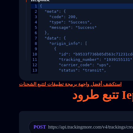
1
{
2
  "meta": {
3
    "code": 200,
4
    "type": "Success",
5
    "message": "Success"
6
  },
7
  "data": {
8
    "origin_info": [
9
      {
10
        "id": "b9533f736b05d563c71231cd
11
        "tracking_number": "1939155131"
12
        "carrier_code": "ups",
13
        "status": "transit",
14
        "original_country": "China",
15
        "destination_country": "United 
استكشف أفضل واجهة برمجة تطبيقات لتتبع الشحنات
16
        "itemTimeLength": 2,
17
        "weblink": "",
18
        "phone": null,
19
        "trackinfo": [
20
          {
21
            "Date": "2017-03-08 04: 22:
22
            "StatusDescription": "Depar
23
            "Details": "Departed Facili
POST
https://api.trackingmore.com/v4/trackings/cre
24
          },