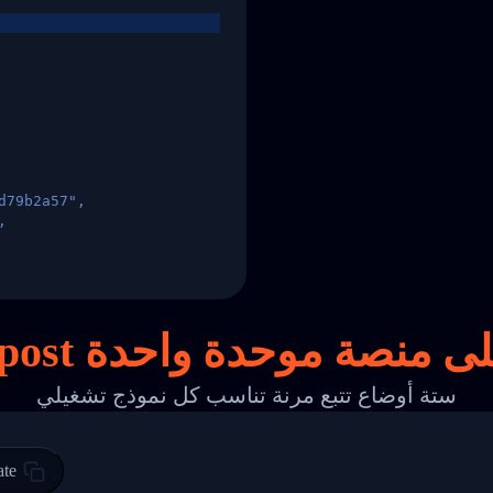
d79b2a57",
,
States",
بك على
منصة
موحدة واحدة
ستة أوضاع تتبع مرنة تناسب كل نموذج تشغيلي
 00",
ted Facility in HONG KONG-HONG KONG",
ty in HONG KONG-HONG KONG, HONG KONG-HONG KONG,2017-03-0
ate