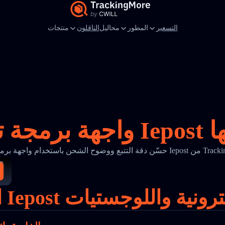
التسعير
المطور
محاليل
الناقلون
منتجات
 معها
اجهة برمجة تتبع Iepost من TrackingMore
 التجارة الإلكترونية واللوجستيات