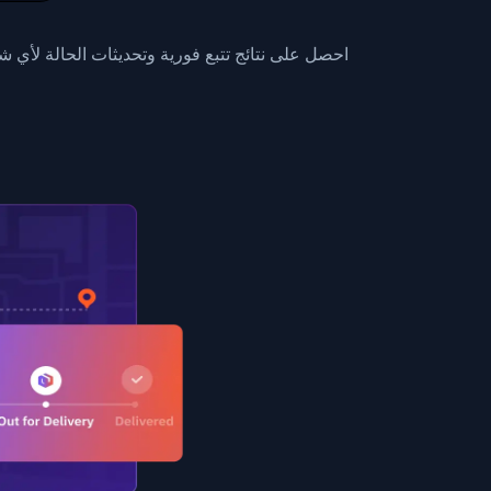
0",
ent picked up",
احصل على نتائج تتبع فورية وتحديثات الحالة لأي
EOPLES REPUBLIC"