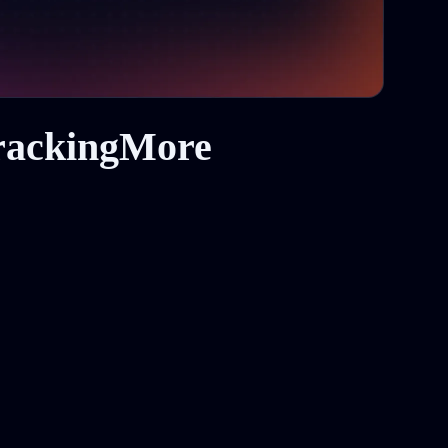
لماذا تختار واجهة برمجة التطبيقات من More