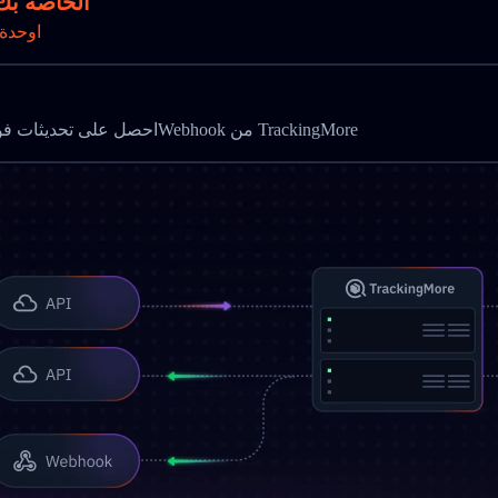
تتبع طرود post
Gاوحدة
احصل على تحديثات فورية وأتمت مراقبة الشحن باستخدام واجهة برمجة التتبع وWebhook من TrackingMore