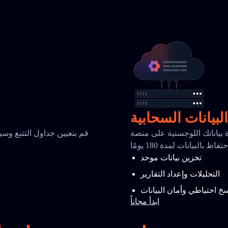
البيانات السحابية
للوجستية على منصة TrackingMore السحابية الآمنة مع تحليلات
قم بتعيين جداول التتبع وسي
ظ بالبيانات لمدة 180 يومًا
م
تخزين بيانات موحد
التحليلات وإعداد التقارير
خ احتياطي وأمان البيانات
ابدأ مجاناً