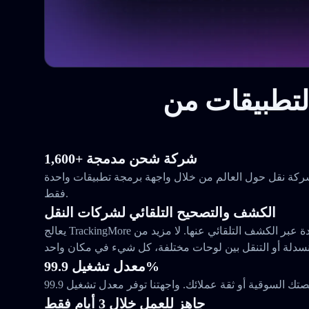
1,600+ شركة شحن مدمجة
ع وراقب الطرود من 1,648 شركة نقل حول العالم من خلال واجهة برمجة تطبيقات واحدة
فقط.
الكشف والتصحيح التلقائي لشركات النقل
يعالج TrackingMore مشكلاتك مع شركات النقل المتعددة عبر الكشف التلقائي عنها. لا مزيد من
معدل تشغيل 99.9%
جاهز للعمل خلال 3 أيام فقط