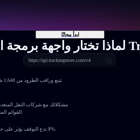
ابدأ مجانًا
Tracking
https://api.trackingmore.com/v4
تتب
القوائم المنسدلة أو التنقل بين لوحات مختلفة، كل شيء في مكان واحد.
لا تدع التوقف يؤثر على حصتك السوقية أو ثقة عملائك. واجهتنا توفر معدل تشغيل 99.9%.