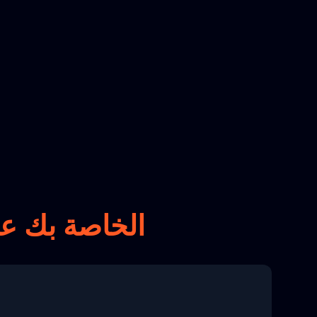
تتبع طرود Iepost الخاصة 
8 04:22:00"