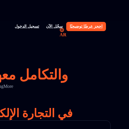
احجز عرضًا توضيحيًا
سجّل الآن
تسجيل الدخول
AR
واجهة برمجة تطبيقات تتبع Iepost والتكامل
حسّن دقة التتبع ووضوح الشحن باستخدام و
الحل الرائد لتتبع Iepost في