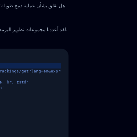
هل تقلق بشأن عملية دمج طويلة؟ لا
لقد أعددنا مجموعات تطوير البرمجيات ودليل بدء سريع لمساعدتكم على إتمام التكامل بسرعة.
rackings/get?lang=en&express=ups&tracknumber=1939155131
e, br, zstd'
n'