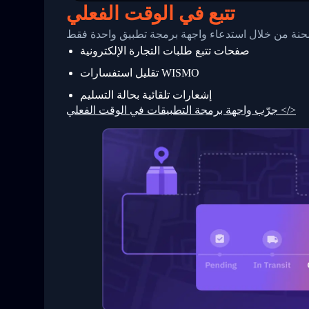
25
          {
تتبع في الوقت الفعلي
26
            "Date": "2017-03-06 15:28:0
27
            "StatusDescription": "Shipm
 شحنة من خلال استدعاء واجهة برمجة تطبيق واحدة فقط
28
            "Details": "BEIJING-CHINA,P
صفحات تتبع طلبات التجارة الإلكترونية
29
          }
30
        ]
تقليل استفسارات WISMO
31
      }
32
    ]
إشعارات تلقائية بحالة التسليم
33
  }
جرّب واجهة برمجة التطبيقات في الوقت الفعلي </>
34
}