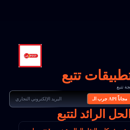
جرب الـ API مجاناً