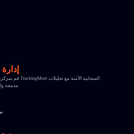
إدارة 
قم بمركزة بياناتك ا
مدمجة واحتفا
نس