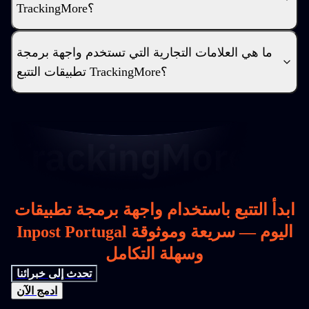
TrackingMore؟
ما هي العلامات التجارية التي تستخدم واجهة برمجة
تطبيقات التتبع TrackingMore؟
ابدأ التتبع باستخدام واجهة برمجة تطبيقات
Inpost Portugal اليوم — سريعة وموثوقة
وسهلة التكامل
تحدث إلى خبرائنا
ادمج الآن