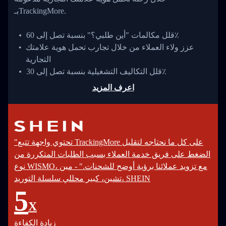
بـTrackingMore.
قلل مكالمات "أين طلبي؟" بنسبة تصل إلى 60٪
عزز ولاء العملاء من خلال تجارب تحمل هوية علامتك
التجارية
قلل التكاليف التشغيلية بنسبة تصل إلى 30٪
اعرف المزيد
"تحتوي واجهة تتبع TrackingMore على كل ما نحتاجه لتقليل
الضغط على فريق خدمة العملاء بسبب الطلبات المتكررة من
نوع WISMO، مع تزويد عملائنا برؤية أوضح للشحنات." - مين
تشين، كبير محللي سلسلة التوريد، SHEIN
5
X
زيادة الكفاءة