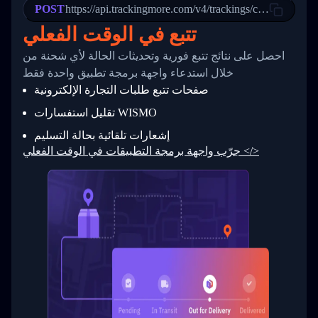
POST
23
            "Details": "Departed Facility in 
https://api.trackingmore.com/v4/trackings/create
24
          },
تتبع في الوقت الفعلي
25
          {
26
            "Date": "2017-03-06 15:28:00",
احصل على نتائج تتبع فورية وتحديثات الحالة لأي شحنة من
27
            "StatusDescription": "Shipment pi
            "Details": "BEIJING-CHINA,PEOPLES
28
خلال استدعاء واجهة برمجة تطبيق واحدة فقط
29
          }
صفحات تتبع طلبات التجارة الإلكترونية
30
        ]
31
      }
تقليل استفسارات WISMO
32
    ]
إشعارات تلقائية بحالة التسليم
33
  }
34
}
جرّب واجهة برمجة التطبيقات في الوقت الفعلي </>