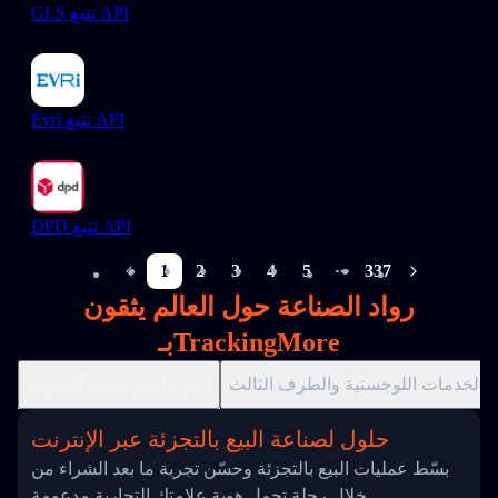
GLS تتبع API
Evri تتبع API
DPD تتبع API
1
2
3
4
5
337
More pages
رواد الصناعة حول العالم يثقون
بـTrackingMore
الخدمات اللوجستية والطرف الثالث
البيع بالتجزئة عبر الإنترنت
حلول لصناعة البيع بالتجزئة عبر الإنترنت
بسّط عمليات البيع بالتجزئة وحسّن تجربة ما بعد الشراء من
خلال رحلة تحمل هوية علامتك التجارية مدعومة