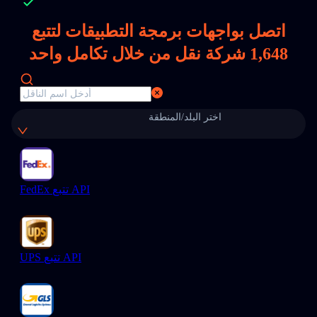
اتصل بواجهات برمجة التطبيقات لتتبع
1,648
شركة نقل من خلال تكامل واحد
اختر البلد/المنطقة
FedEx تتبع API
UPS تتبع API