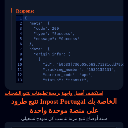
Response
1
{
2
  "meta": {
3
    "code": 200,
4
    "type": "Success",
5
    "message": "Success"
6
  },
7
  "data": {
8
    "origin_info": [
9
      {
10
        "id": "b9533f736b05d563c71231cdd79b2a
11
        "tracking_number": "1939155131",
12
        "carrier_code": "ups",
13
        "status": "transit",
14
        "original_country": "China",
15
        "destination_country": "United States
استكشف أفضل واجهة برمجة تطبيقات لتتبع الشحنات
16
        "itemTimeLength": 2,
تتبع طرود Inpost Portugal الخاصة بك
17
        "weblink": "",
18
        "phone": null,
على
منصة
موحدة واحدة
19
        "trackinfo": [
20
          {
ستة أوضاع تتبع مرنة تناسب كل نموذج تشغيلي
21
            "Date": "2017-03-08 04: 22: 00",
22
            "StatusDescription": "Departed Fa