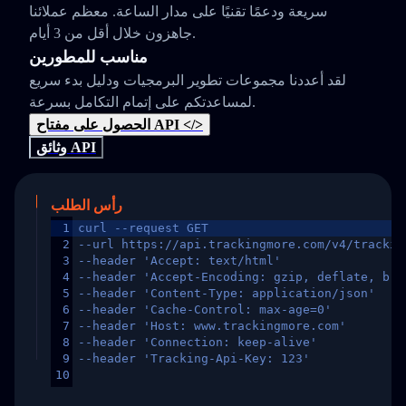
سريعة ودعمًا تقنيًا على مدار الساعة. معظم عملائنا
جاهزون خلال أقل من 3 أيام.
مناسب للمطورين
لقد أعددنا مجموعات تطوير البرمجيات ودليل بدء سريع
لمساعدتكم على إتمام التكامل بسرعة.
الحصول على مفتاح API </>
وثائق API
رأس الطلب
1
curl --request GET
2
--url https://api.trackingmore.com/v4/trackin
3
--header 'Accept: text/html'
4
--header 'Accept-Encoding: gzip, deflate, br,
5
--header 'Content-Type: application/json'
6
--header 'Cache-Control: max-age=0'
7
--header 'Host: www.trackingmore.com'
8
--header 'Connection: keep-alive'
9
--header 'Tracking-Api-Key: 123'
10