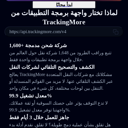
ابدأ مجانًا
لماذا تختار واجهة برمجة التطبيقات من
TrackingMore
https://api.trackingmore.com/v4
1,600+ شركة شحن مدمجة
تتبع وراقب الطرود من 1,648 شركة نقل حول العالم من
خلال واجهة برمجة تطبيقات واحدة فقط.
الكشف والتصحيح التلقائي لشركات النقل
يعالج TrackingMore مشكلاتك مع شركات النقل المتعددة
عبر الكشف التلقائي عنها. لا مزيد من القوائم المنسدلة أو
التنقل بين لوحات مختلفة، كل شيء في مكان واحد.
معدل تشغيل 99.9%
لا تدع التوقف يؤثر على حصتك السوقية أو ثقة عملائك.
واجهتنا توفر معدل تشغيل 99.9%.
جاهز للعمل خلال 3 أيام فقط
هل تقلق بشأن عملية دمج طويلة؟ لا تقلق. نقدم أدلة بدء