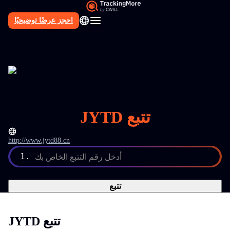
احجز عرضًا توضيحيًا
AR
JYTD تتبع
http://www.jytd88.cn
أدخل رقم التتبع الخاص بك
1.
تتبع
JYTD تتبع