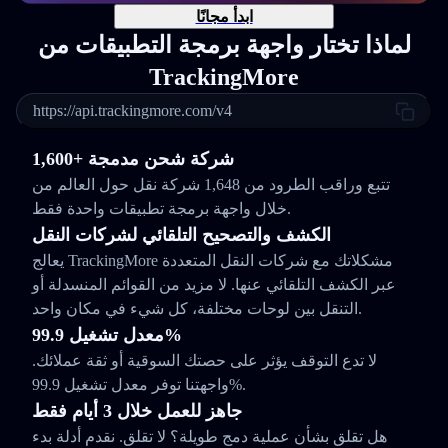
ابدأ مجانًا
لماذا تختار واجهة برمجة التطبيقات من
TrackingMore
https://api.trackingmore.com/v4
1,600+ شركة شحن مدمجة
تتبع وراقب الطرود من 1,648 شركة نقل حول العالم من
خلال واجهة برمجة تطبيقات واحدة فقط.
الكشف والتصحيح التلقائي لشركات النقل
يعالج TrackingMore مشكلاتك مع شركات النقل المتعددة
عبر الكشف التلقائي عنها. لا مزيد من القوائم المنسدلة أو
التنقل بين لوحات مختلفة، كل شيء في مكان واحد.
معدل تشغيل 99.9%
لا تدع التوقف يؤثر على حصتك السوقية أو ثقة عملائك.
واجهتنا توفر معدل تشغيل 99.9%.
جاهز للعمل خلال 3 أيام فقط
هل تقلق بشأن عملية دمج طويلة؟ لا تقلق. نقدم أدلة بدء