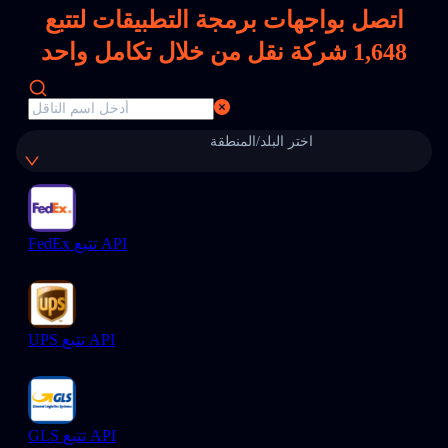
اتصل بواجهات برمجة التطبيقات لتتبع
1,648
شركة نقل من خلال تكامل واحد
اختر البلد/المنطقة
FedEx تتبع API
UPS تتبع API
GLS تتبع API