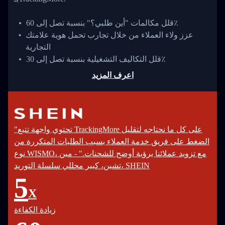
قلل مكالمات "أين طلبي؟" بنسبة تصل إلى 60٪
عزز ولاء العملاء من خلال تجارب تحمل هوية علامتك
التجارية
قلل التكاليف التشغيلية بنسبة تصل إلى 30٪
اعرف المزيد
"تحتوي واجهة تتبع TrackingMore على كل ما نحتاجه لتقليل
الضغط على فريق خدمة العملاء بسبب الطلبات المتكررة من
نوع WISMO، مع تزويد عملائنا برؤية أوضح للشحنات." - مين
تشين، كبير محللي سلسلة التوريد، SHEIN
5
X
زيادة الكفاءة