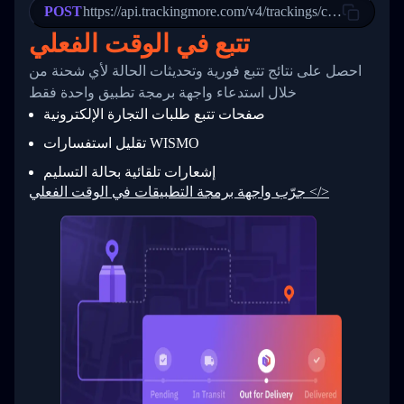
POST
23
            "Details": "Departed Facility in 
https://api.trackingmore.com/v4/trackings/create
24
          },
تتبع في الوقت الفعلي
25
          {
26
            "Date": "2017-03-06 15:28:00",
احصل على نتائج تتبع فورية وتحديثات الحالة لأي شحنة من
27
            "StatusDescription": "Shipment pi
            "Details": "BEIJING-CHINA,PEOPLES
28
خلال استدعاء واجهة برمجة تطبيق واحدة فقط
29
          }
صفحات تتبع طلبات التجارة الإلكترونية
30
        ]
31
      }
تقليل استفسارات WISMO
32
    ]
إشعارات تلقائية بحالة التسليم
33
  }
34
}
جرّب واجهة برمجة التطبيقات في الوقت الفعلي </>