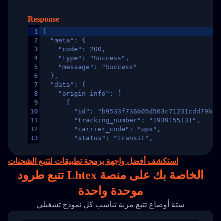
Response
1
{
2
  "meta": {
3
    "code": 200,
4
    "type": "Success",
5
    "message": "Success"
6
  },
7
  "data": {
8
    "origin_info": [
9
      {
10
        "id": "b9533f736b05d563c71231cdd79b2a
11
        "tracking_number": "1939155131",
12
        "carrier_code": "ups",
13
        "status": "transit",
14
        "original_country": "China",
15
        "destination_country": "United States
استكشف أفضل واجهة برمجة تطبيقات لتتبع الشحنات
16
        "itemTimeLength": 2,
تتبع طرود Lhtex الخاصة بك على
منصة
17
        "weblink": "",
18
        "phone": null,
موحدة واحدة
19
        "trackinfo": [
20
          {
ستة أوضاع تتبع مرنة تناسب كل نموذج تشغيلي
21
            "Date": "2017-03-08 04: 22: 00",
22
            "StatusDescription": "Departed Fa