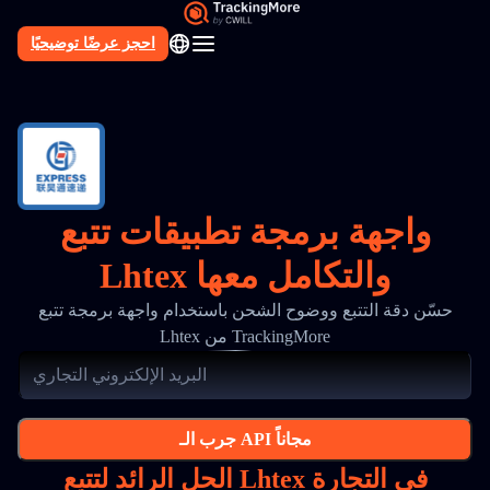
احجز عرضًا توضيحيًا
AR
واجهة برمجة تطبيقات تتبع
Lhtex والتكامل معها
حسّن دقة التتبع ووضوح الشحن باستخدام واجهة برمجة تتبع
Lhtex من TrackingMore
جرب الـ API مجاناً
الحل الرائد لتتبع Lhtex في التجارة