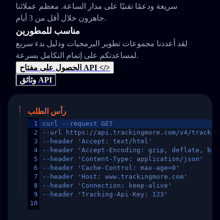
سريعة ودعمًا تقنيًا على مدار الساعة. معظم عملائنا
جاهزون خلال أقل من 3 أيام.
مناسب للمطورين
لقد أعددنا مجموعات تطوير البرمجيات ودليل بدء سريع
لمساعدتكم على إتمام التكامل بسرعة.
الحصول على مفتاح API </>
وثائق API
رأس الطلب
1
curl --request GET
2
--url https://api.trackingmore.com/v4/trackin
3
--header 'Accept: text/html'
4
--header 'Accept-Encoding: gzip, deflate, br,
5
--header 'Content-Type: application/json'
6
--header 'Cache-Control: max-age=0'
7
--header 'Host: www.trackingmore.com'
8
--header 'Connection: keep-alive'
9
--header 'Tracking-Api-Key: 123'
10