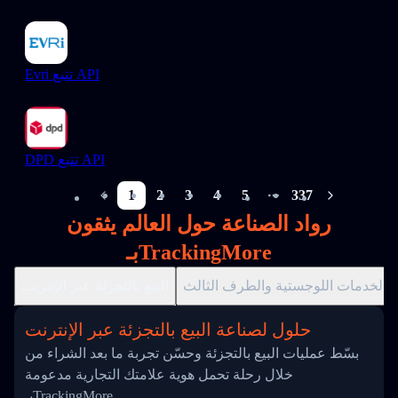
Evri تتبع API
DPD تتبع API
1
2
3
4
5
337
More pages
رواد الصناعة حول العالم يثقون
بـTrackingMore
الخدمات اللوجستية والطرف الثالث
البيع بالتجزئة عبر الإنترنت
حلول لصناعة البيع بالتجزئة عبر الإنترنت
بسّط عمليات البيع بالتجزئة وحسّن تجربة ما بعد الشراء من
خلال رحلة تحمل هوية علامتك التجارية مدعومة
بـTrackingMore.