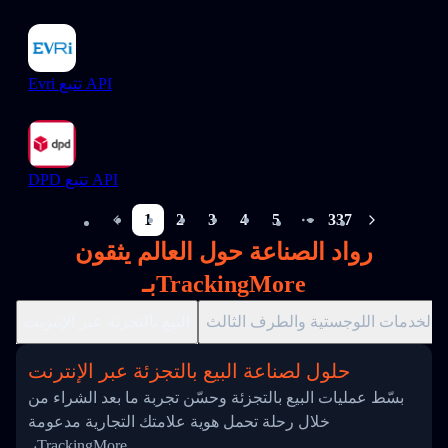
Evri تتبع API
DPD تتبع API
1
2
3
4
5
337
More pages
رواد الصناعة حول العالم يثقون
بـTrackingMore
الخدمات اللوجستية والطرف الثالث
البيع بالتجزئة عبر الإنترنت
حلول لصناعة البيع بالتجزئة عبر الإنترنت
بسّط عمليات البيع بالتجزئة وحسّن تجربة ما بعد الشراء من
خلال رحلة تحمل هوية علامتك التجارية مدعومة
بـTrackingMore.