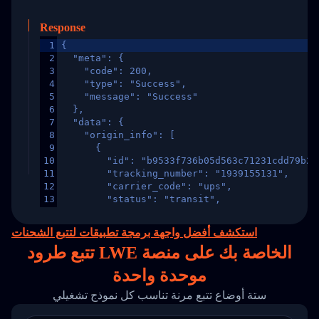
Response
1
{
2
  "meta": {
3
    "code": 200,
4
    "type": "Success",
5
    "message": "Success"
6
  },
7
  "data": {
8
    "origin_info": [
9
      {
10
        "id": "b9533f736b05d563c71231cdd79b2a
11
        "tracking_number": "1939155131",
12
        "carrier_code": "ups",
13
        "status": "transit",
14
        "original_country": "China",
15
        "destination_country": "United States
استكشف أفضل واجهة برمجة تطبيقات لتتبع الشحنات
16
        "itemTimeLength": 2,
تتبع طرود LWE الخاصة بك على
منصة
17
        "weblink": "",
18
        "phone": null,
موحدة واحدة
19
        "trackinfo": [
20
          {
ستة أوضاع تتبع مرنة تناسب كل نموذج تشغيلي
21
            "Date": "2017-03-08 04: 22: 00",
22
            "StatusDescription": "Departed Fa