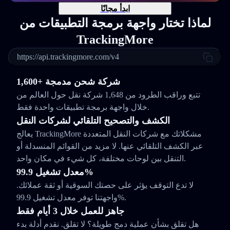
ابدأ مجانًا
لماذا تختار واجهة برمجة التطبيقات من
TrackingMore
https://api.trackingmore.com/v4
1,600+ شركة شحن مدمجة
تتبع وراقب الطرود من 1,648 شركة نقل حول العالم من
خلال واجهة برمجة تطبيقات واحدة فقط.
الكشف والتصحيح التلقائي لشركات النقل
يعالج TrackingMore مشكلاتك مع شركات النقل المتعددة
عبر الكشف التلقائي عنها. لا مزيد من القوائم المنسدلة أو
التنقل بين لوحات مختلفة، كل شيء في مكان واحد.
معدل تشغيل 99.9%
لا تدع التوقف يؤثر على حصتك السوقية أو ثقة عملائك.
واجهتنا توفر معدل تشغيل 99.9%.
جاهز للعمل خلال 3 أيام فقط
هل تقلق بشأن عملية دمج طويلة؟ لا تقلق. نقدم أدلة بدء