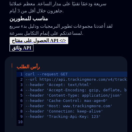
سريعة ودعمًا تقنيًا على مدار الساعة. معظم عملائنا
جاهزون خلال أقل من 3 أيام.
مناسب للمطورين
لقد أعددنا مجموعات تطوير البرمجيات ودليل بدء سريع
لمساعدتكم على إتمام التكامل بسرعة.
الحصول على مفتاح API </>
وثائق API
رأس الطلب
1
curl --request GET
2
--url https://api.trackingmore.com/v4/trackin
3
--header 'Accept: text/html'
4
--header 'Accept-Encoding: gzip, deflate, br,
5
--header 'Content-Type: application/json'
6
--header 'Cache-Control: max-age=0'
7
--header 'Host: www.trackingmore.com'
8
--header 'Connection: keep-alive'
9
--header 'Tracking-Api-Key: 123'
10