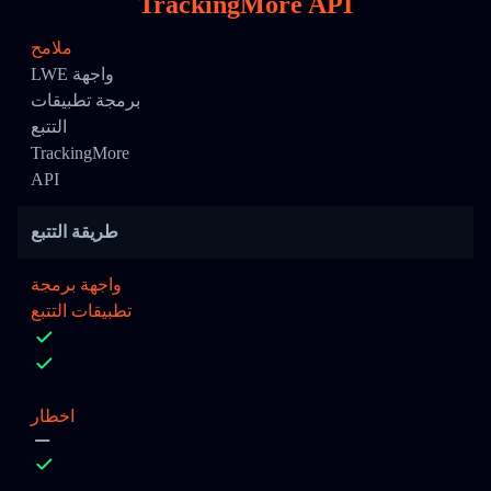
TrackingMore API
ملامح
LWE واجهة
برمجة تطبيقات
التتبع
TrackingMore
API
طريقة التتبع
واجهة برمجة
تطبيقات التتبع
اخطار