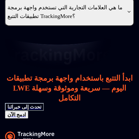
ما هي العلامات التجارية التي تستخدم واجهة برمجة
تطبيقات التتبع TrackingMore؟
ابدأ التتبع باستخدام واجهة برمجة تطبيقات
LWE اليوم — سريعة وموثوقة وسهلة
التكامل
تحدث إلى خبرائنا
ادمج الآن