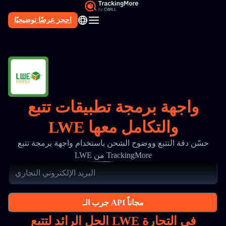
احجز عرضًا توضيحيًا
AR
واجهة برمجة تطبيقات تتبع
LWE والتكامل معها
حسّن دقة التتبع ووضوح الشحن باستخدام واجهة برمجة تتبع
LWE من TrackingMore
جرب الـ API مجاناً
الحل الرائد لتتبع LWE في التجارة