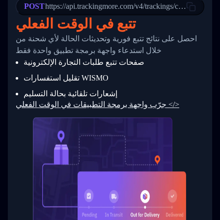
POST
23
            "Details": "Departed Facility in 
https://api.trackingmore.com/v4/trackings/create
24
          },
تتبع في الوقت الفعلي
25
          {
26
            "Date": "2017-03-06 15:28:00",
احصل على نتائج تتبع فورية وتحديثات الحالة لأي شحنة من
27
            "StatusDescription": "Shipment pi
            "Details": "BEIJING-CHINA,PEOPLES
28
خلال استدعاء واجهة برمجة تطبيق واحدة فقط
29
          }
صفحات تتبع طلبات التجارة الإلكترونية
30
        ]
31
      }
تقليل استفسارات WISMO
32
    ]
إشعارات تلقائية بحالة التسليم
33
  }
34
}
جرّب واجهة برمجة التطبيقات في الوقت الفعلي </>