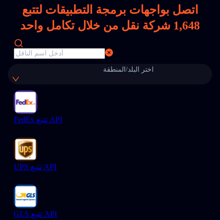
اتصل بواجهات برمجة التطبيقات لتتبع
1,648
شركة نقل من خلال تكامل واحد
اختر البلد/المنطقة
FedEx تتبع API
UPS تتبع API
GLS تتبع API