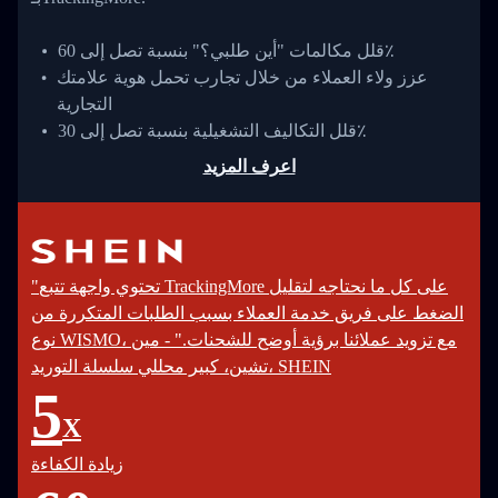
قلل مكالمات "أين طلبي؟" بنسبة تصل إلى 60٪
عزز ولاء العملاء من خلال تجارب تحمل هوية علامتك
التجارية
قلل التكاليف التشغيلية بنسبة تصل إلى 30٪
اعرف المزيد
"تحتوي واجهة تتبع TrackingMore على كل ما نحتاجه لتقليل
الضغط على فريق خدمة العملاء بسبب الطلبات المتكررة من
نوع WISMO، مع تزويد عملائنا برؤية أوضح للشحنات." - مين
تشين، كبير محللي سلسلة التوريد، SHEIN
5
X
زيادة الكفاءة