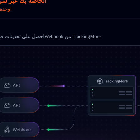
تتبع طرود Malaysia Post الخاص
Gاوحدة
احصل على تحديثات فورية وأتمت مراقبة الشحن باستخدام واجهة برمجة التتبع وWebhook من TrackingMore