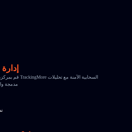
إدارة 
قم بمركزة بياناتك ا
مدمجة واحتفا
نس