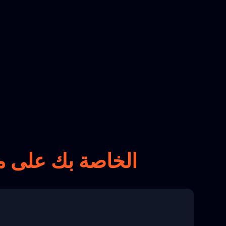
تتبع طرود Malaysia Post الخاصة بك على
م
8 04:22:00"