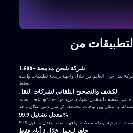
1,600+ شركة شحن مدمجة
ع وراقب الطرود من 1,648 شركة نقل حول العالم من خلال واجهة برمجة تطبيقات واحدة
فقط.
الكشف والتصحيح التلقائي لشركات النقل
يعالج TrackingMore مشكلاتك مع شركات النقل المتعددة عبر الكشف التلقائي عنها. لا مزيد من
معدل تشغيل 99.9%
جاهز للعمل خلال 3 أيام فقط