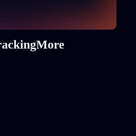
لماذا تختار واجهة برمجة التطبيقات من More