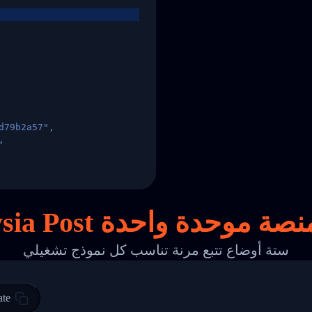
d79b2a57",
,
States",
نصة
موحدة واحدة
ستة أوضاع تتبع مرنة تناسب كل نموذج تشغيلي
 00",
ted Facility in HONG KONG-HONG KONG",
ty in HONG KONG-HONG KONG, HONG KONG-HONG KONG,2017-03-0
ate