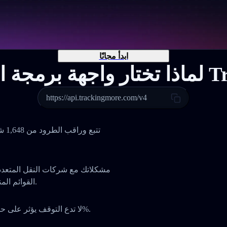
ابدأ مجانًا
Tracking
https://api.trackingmore.com/v4
تتب
القوائم المنسدلة أو التنقل بين لوحات مختلفة، كل شيء في مكان واحد.
لا تدع التوقف يؤثر على حصتك السوقية أو ثقة عملائك. واجهتنا توفر معدل تشغيل 99.9%.