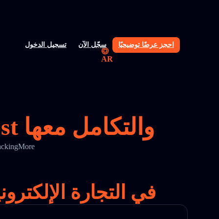
احجز عرضًا توضيحيًا
سجّل الآن
تسجيل الدخول
AR
واجهة برمجة تطبيقات تتبع Malaysia Post والتكامل معها
حسّن دقة التتبع ووضوح الشحن باستخدام واجهة برمجة تتبع ysia Post
الحل الرائد لتتبع Malaysia Post في ال