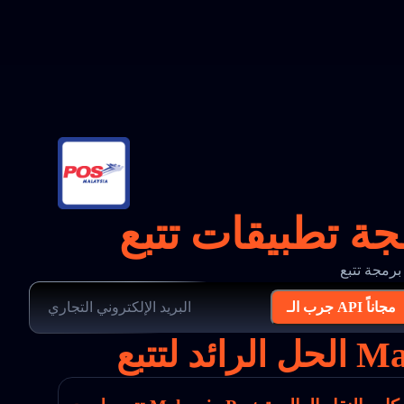
جرب الـ API مجاناً