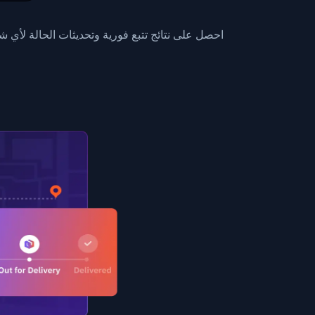
0",
ent picked up",
احصل على نتائج تتبع فورية وتحديثات الحالة لأي
EOPLES REPUBLIC"