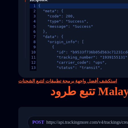
1
{
2
  "meta": {
3
    "code": 200,
4
    "type": "Success",
5
    "message": "Success"
6
  },
7
  "data": {
8
    "origin_info": [
9
      {
10
        "id": "b9533f736b05d563c71231cd
11
        "tracking_number": "1939155131"
12
        "carrier_code": "ups",
13
        "status": "transit",
14
        "original_country": "China",
15
        "destination_country": "United 
استكشف أفضل واجهة برمجة تطبيقات لتتبع الشحنات
16
        "itemTimeLength": 2,
17
        "weblink": "",
18
        "phone": null,
19
        "trackinfo": [
20
          {
21
            "Date": "2017-03-08 04: 22:
22
            "StatusDescription": "Depar
23
            "Details": "Departed Facili
POST
https://api.trackingmore.com/v4/trackings/cre
24
          },