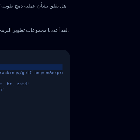
هل تقلق بشأن عملية دمج طويلة؟ لا
لقد أعددنا مجموعات تطوير البرمجيات ودليل بدء سريع لمساعدتكم على إتمام التكامل بسرعة.
rackings/get?lang=en&express=ups&tracknumber=1939155131
e, br, zstd'
n'