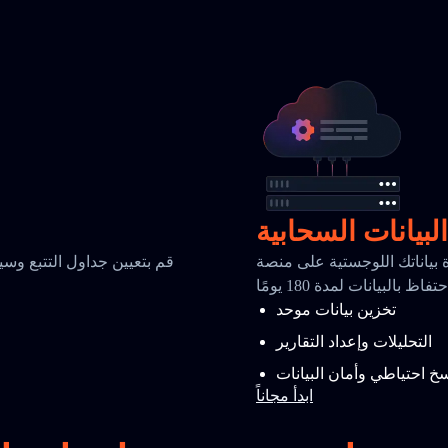
البيانات السحابية
للوجستية على منصة TrackingMore السحابية الآمنة مع تحليلات
قم بتعيين جداول التتبع وسي
ظ بالبيانات لمدة 180 يومًا
م
تخزين بيانات موحد
التحليلات وإعداد التقارير
خ احتياطي وأمان البيانات
ابدأ مجاناً