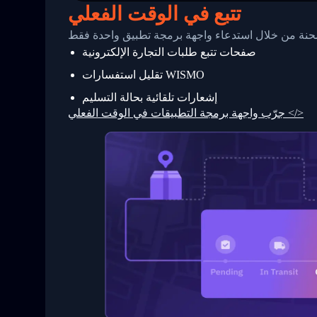
25
          {
تتبع في الوقت الفعلي
26
            "Date": "2017-03-06 15:28:0
27
            "StatusDescription": "Shipm
 شحنة من خلال استدعاء واجهة برمجة تطبيق واحدة فقط
28
            "Details": "BEIJING-CHINA,P
صفحات تتبع طلبات التجارة الإلكترونية
29
          }
30
        ]
تقليل استفسارات WISMO
31
      }
32
    ]
إشعارات تلقائية بحالة التسليم
33
  }
جرّب واجهة برمجة التطبيقات في الوقت الفعلي </>
34
}