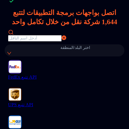
اتصل بواجهات برمجة التطبيقات لتتبع
1,644
شركة نقل من خلال تكامل واحد
اختر البلد/المنطقة
FedEx تتبع API
UPS تتبع API