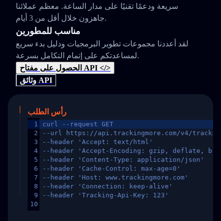
سريعة ودعمًا تقنيًا على مدار الساعة. معظم عملائنا
جاهزون خلال أقل من 3 أيام.
مناسب للمطورين
لقد أعددنا مجموعات تطوير البرمجيات ودليل بدء سريع
لمساعدتكم على إتمام التكامل بسرعة.
الحصول على مفتاح API </>
وثائق API
رأس الطلب
1
curl --request GET
2
--url https://api.trackingmore.com/v4/trackin
3
--header 'Accept: text/html'
4
--header 'Accept-Encoding: gzip, deflate, br,
5
--header 'Content-Type: application/json'
6
--header 'Cache-Control: max-age=0'
7
--header 'Host: www.trackingmore.com'
8
--header 'Connection: keep-alive'
9
--header 'Tracking-Api-Key: 123'
10