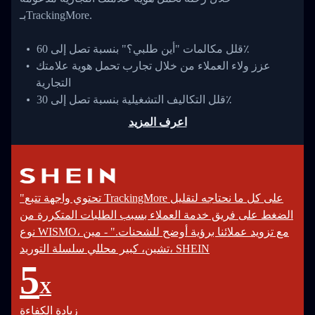
بـTrackingMore.
قلل مكالمات "أين طلبي؟" بنسبة تصل إلى 60٪
عزز ولاء العملاء من خلال تجارب تحمل هوية علامتك
التجارية
قلل التكاليف التشغيلية بنسبة تصل إلى 30٪
اعرف المزيد
"تحتوي واجهة تتبع TrackingMore على كل ما نحتاجه لتقليل
الضغط على فريق خدمة العملاء بسبب الطلبات المتكررة من
نوع WISMO، مع تزويد عملائنا برؤية أوضح للشحنات." - مين
تشين، كبير محللي سلسلة التوريد، SHEIN
5
X
زيادة الكفاءة