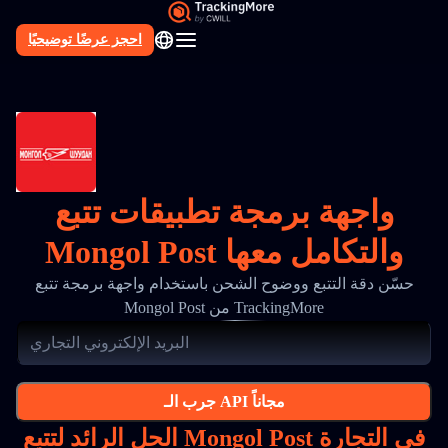
احجز عرضًا توضيحيًا
AR
واجهة برمجة تطبيقات تتبع
Mongol Post والتكامل معها
حسّن دقة التتبع ووضوح الشحن باستخدام واجهة برمجة تتبع
Mongol Post من TrackingMore
جرب الـ API مجاناً
الحل الرائد لتتبع Mongol Post في التجارة