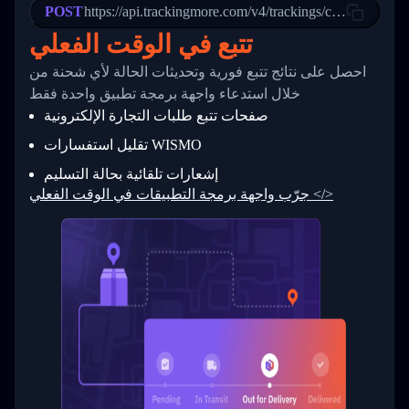
POST
23
            "Details": "Departed Facility in 
https://api.trackingmore.com/v4/trackings/create
24
          },
تتبع في الوقت الفعلي
25
          {
26
            "Date": "2017-03-06 15:28:00",
احصل على نتائج تتبع فورية وتحديثات الحالة لأي شحنة من
27
            "StatusDescription": "Shipment pi
            "Details": "BEIJING-CHINA,PEOPLES
28
خلال استدعاء واجهة برمجة تطبيق واحدة فقط
29
          }
صفحات تتبع طلبات التجارة الإلكترونية
30
        ]
31
      }
تقليل استفسارات WISMO
32
    ]
إشعارات تلقائية بحالة التسليم
33
  }
34
}
جرّب واجهة برمجة التطبيقات في الوقت الفعلي </>