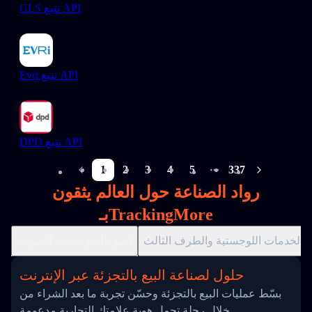
GLS تتبع API
Evri تتبع API
DPD تتبع API
1
2
3
4
5
337
More pages
رواد الصناعة حول العالم يثقون
بـTrackingMore
الخدمات اللوجستية والطرف الثالث
البيع بالتجزئة عبر الإنترنت
حلول لصناعة البيع بالتجزئة عبر الإنترنت
بسّط عمليات البيع بالتجزئة وحسّن تجربة ما بعد الشراء من
خلال رحلة تحمل هوية علامتك التجارية مدعومة