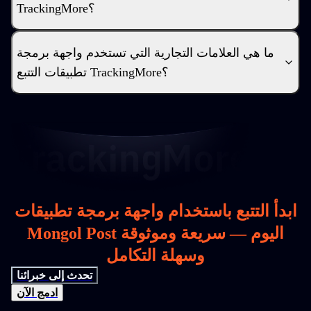
TrackingMore؟
ما هي العلامات التجارية التي تستخدم واجهة برمجة
تطبيقات التتبع TrackingMore؟
ابدأ التتبع باستخدام واجهة برمجة تطبيقات
Mongol Post اليوم — سريعة وموثوقة
وسهلة التكامل
تحدث إلى خبرائنا
ادمج الآن