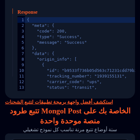
Response
1
{
2
  "meta": {
3
    "code": 200,
4
    "type": "Success",
5
    "message": "Success"
6
  },
7
  "data": {
8
    "origin_info": [
9
      {
10
        "id": "b9533f736b05d563c71231cdd79b2a
11
        "tracking_number": "1939155131",
12
        "carrier_code": "ups",
13
        "status": "transit",
14
        "original_country": "China",
15
        "destination_country": "United States
استكشف أفضل واجهة برمجة تطبيقات لتتبع الشحنات
16
        "itemTimeLength": 2,
تتبع طرود Mongol Post الخاصة بك على
17
        "weblink": "",
18
        "phone": null,
منصة
موحدة واحدة
19
        "trackinfo": [
20
          {
ستة أوضاع تتبع مرنة تناسب كل نموذج تشغيلي
21
            "Date": "2017-03-08 04: 22: 00",
22
            "StatusDescription": "Departed Fa