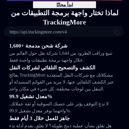
ابدأ مجانًا
لماذا تختار واجهة برمجة التطبيقات من
TrackingMore
https://api.trackingmore.com/v4
1,600+ شركة شحن مدمجة
تتبع وراقب الطرود من 1,644 شركة نقل حول العالم من
خلال واجهة برمجة تطبيقات واحدة فقط.
الكشف والتصحيح التلقائي لشركات النقل
يعالج TrackingMore مشكلاتك مع شركات النقل المتعددة
عبر الكشف التلقائي عنها. لا مزيد من القوائم المنسدلة أو
التنقل بين لوحات مختلفة، كل شيء في مكان واحد.
معدل تشغيل 99.9%
لا تدع التوقف يؤثر على حصتك السوقية أو ثقة عملائك.
واجهتنا توفر معدل تشغيل 99.9%.
جاهز للعمل خلال 3 أيام فقط
هل تقلق بشأن عملية دمج طويلة؟ لا تقلق. نقدم أدلة بدء