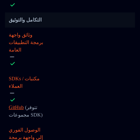
التكامل والتوثيق
وثائق واجهة
برمجة التطبيقات
العامة
SDKs / مكتبات
العملاء
(تتوفر
GitHub
مجموعات SDK)
الوصول الفوري
إلى واجهة برمجة