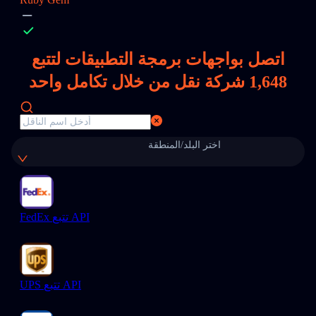
اتصل بواجهات برمجة التطبيقات لتتبع
1,648
شركة نقل من خلال تكامل واحد
اختر البلد/المنطقة
FedEx تتبع API
UPS تتبع API