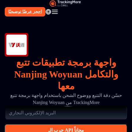
احجز عرضًا توضيحيًا
AR
واجهة برمجة تطبيقات تتبع
Nanjing Woyuan والتكامل
معها
حسّن دقة التتبع ووضوح الشحن باستخدام واجهة برمجة تتبع
Nanjing Woyuan من TrackingMore
جرب الـ API مجاناً