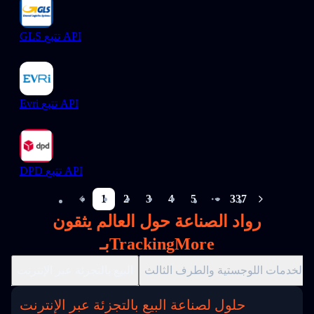
GLS تتبع API
Evri تتبع API
DPD تتبع API
1
2
3
4
5
337
More pages
رواد الصناعة حول العالم يثقون
بـTrackingMore
الخدمات اللوجستية والطرف الثالث
البيع بالتجزئة عبر الإنترنت
حلول لصناعة البيع بالتجزئة عبر الإنترنت