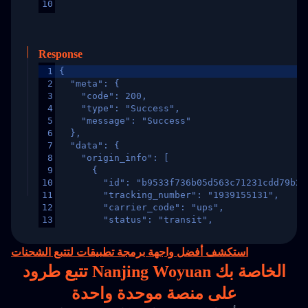
10
Response
1
{
2
  "meta": {
3
    "code": 200,
4
    "type": "Success",
5
    "message": "Success"
6
  },
7
  "data": {
8
    "origin_info": [
9
      {
10
        "id": "b9533f736b05d563c71231cdd79b2a
11
        "tracking_number": "1939155131",
12
        "carrier_code": "ups",
13
        "status": "transit",
14
        "original_country": "China",
15
        "destination_country": "United States
استكشف أفضل واجهة برمجة تطبيقات لتتبع الشحنات
16
        "itemTimeLength": 2,
تتبع طرود Nanjing Woyuan الخاصة بك
17
        "weblink": "",
18
        "phone": null,
على
منصة
موحدة واحدة
19
        "trackinfo": [
20
          {