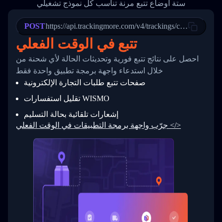
ستة أوضاع تتبع مرنة تناسب كل نموذج تشغيلي
21
            "Date": "2017-03-08 04: 22: 00",
22
            "StatusDescription": "Departed Fa
POST
23
            "Details": "Departed Facility in 
https://api.trackingmore.com/v4/trackings/create
24
          },
تتبع في الوقت الفعلي
25
          {
26
            "Date": "2017-03-06 15:28:00",
احصل على نتائج تتبع فورية وتحديثات الحالة لأي شحنة من
27
            "StatusDescription": "Shipment pi
            "Details": "BEIJING-CHINA,PEOPLES
28
خلال استدعاء واجهة برمجة تطبيق واحدة فقط
29
          }
صفحات تتبع طلبات التجارة الإلكترونية
30
        ]
31
      }
تقليل استفسارات WISMO
32
    ]
إشعارات تلقائية بحالة التسليم
33
  }
34
}
جرّب واجهة برمجة التطبيقات في الوقت الفعلي </>