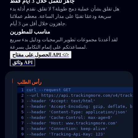
جاهز للعمل خلال 3 أيام فقط
هل تقلق بشأن عملية دمج طويلة؟ لا تقلق. نقدم أدلة بدء
سريعة ودعمًا تقنيًا على مدار الساعة. معظم عملائنا
جاهزون خلال أقل من 3 أيام.
مناسب للمطورين
لقد أعددنا مجموعات تطوير البرمجيات ودليل بدء سريع
لمساعدتكم على إتمام التكامل بسرعة.
الحصول على مفتاح API </>
وثائق API
رأس الطلب
1
curl --request GET
2
--url https://api.trackingmore.com/v4/trackin
3
--header 'Accept: text/html'
4
--header 'Accept-Encoding: gzip, deflate, br,
5
--header 'Content-Type: application/json'
6
--header 'Cache-Control: max-age=0'
7
--header 'Host: www.trackingmore.com'
8
--header 'Connection: keep-alive'
9
--header 'Tracking-Api-Key: 123'