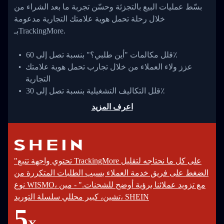
بسّط عمليات البيع بالتجزئة وحسّن تجربة ما بعد الشراء من
خلال رحلة تحمل هوية علامتك التجارية مدعومة
بـTrackingMore.
قلل مكالمات "أين طلبي؟" بنسبة تصل إلى 60٪
عزز ولاء العملاء من خلال تجارب تحمل هوية علامتك
التجارية
قلل التكاليف التشغيلية بنسبة تصل إلى 30٪
اعرف المزيد
"تحتوي واجهة تتبع TrackingMore على كل ما نحتاجه لتقليل
الضغط على فريق خدمة العملاء بسبب الطلبات المتكررة من
نوع WISMO، مع تزويد عملائنا برؤية أوضح للشحنات." - مين
تشين، كبير محللي سلسلة التوريد، SHEIN
5