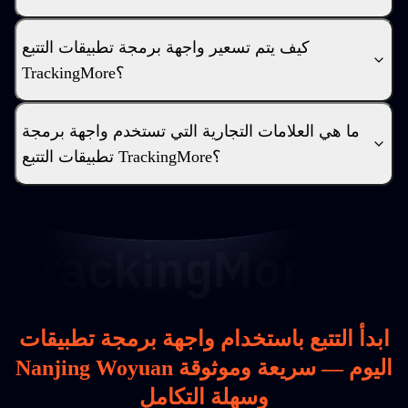
كيف يتم تسعير واجهة برمجة تطبيقات التتبع
TrackingMore؟
ما هي العلامات التجارية التي تستخدم واجهة برمجة
تطبيقات التتبع TrackingMore؟
ابدأ التتبع باستخدام واجهة برمجة تطبيقات
Nanjing Woyuan اليوم — سريعة وموثوقة
وسهلة التكامل