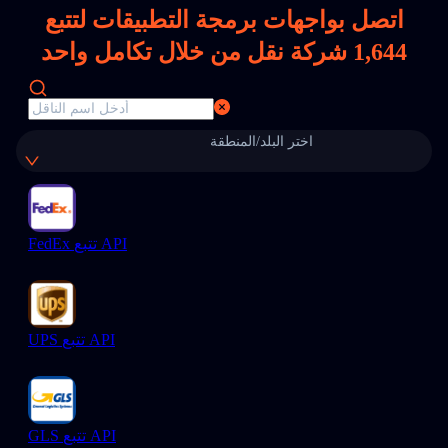
اتصل بواجهات برمجة التطبيقات لتتبع
1,644
شركة نقل من خلال تكامل واحد
اختر البلد/المنطقة
FedEx تتبع API
UPS تتبع API
GLS تتبع API