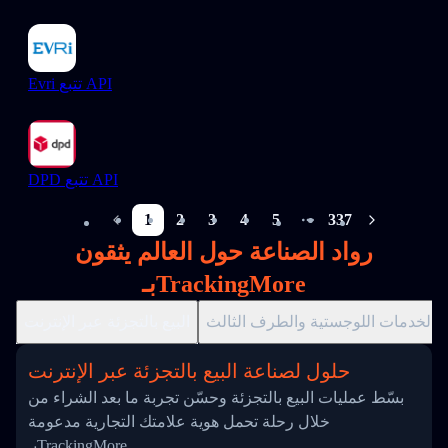
Evri تتبع API
DPD تتبع API
1
2
3
4
5
337
More pages
رواد الصناعة حول العالم يثقون
بـTrackingMore
الخدمات اللوجستية والطرف الثالث
البيع بالتجزئة عبر الإنترنت
حلول لصناعة البيع بالتجزئة عبر الإنترنت
بسّط عمليات البيع بالتجزئة وحسّن تجربة ما بعد الشراء من
خلال رحلة تحمل هوية علامتك التجارية مدعومة
بـTrackingMore.