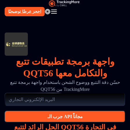
احجز عرضًا توضيحيًا
AR
واجهة برمجة تطبيقات تتبع
QQT56 والتكامل معها
حسّن دقة التتبع ووضوح الشحن باستخدام واجهة برمجة تتبع
QQT56 من TrackingMore
جرب الـ API مجاناً
الحل الرائد لتتبع QQT56 في التجارة