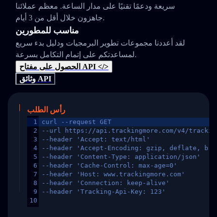
سريعة ودعمًا تقنيًا على مدار الساعة. معظم عملائنا
جاهزون خلال أقل من 3 أيام.
مناسب للمطورين
لقد أعددنا مجموعات تطوير البرمجيات ودليل بدء سريع
لمساعدتكم على إتمام التكامل بسرعة.
الحصول على مفتاح API </>
وثائق API
رأس الطلب
1
curl --request GET
2
--url https://api.trackingmore.com/v4/trackin
3
--header 'Accept: text/html'
4
--header 'Accept-Encoding: gzip, deflate, br,
5
--header 'Content-Type: application/json'
6
--header 'Cache-Control: max-age=0'
7
--header 'Host: www.trackingmore.com'
8
--header 'Connection: keep-alive'
9
--header 'Tracking-Api-Key: 123'
10