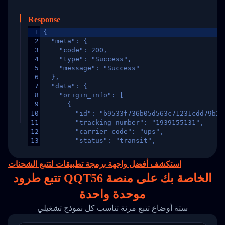
Response
1
{
2
  "meta": {
3
    "code": 200,
4
    "type": "Success",
5
    "message": "Success"
6
  },
7
  "data": {
8
    "origin_info": [
9
      {
10
        "id": "b9533f736b05d563c71231cdd79b2a
11
        "tracking_number": "1939155131",
12
        "carrier_code": "ups",
13
        "status": "transit",
14
        "original_country": "China",
15
        "destination_country": "United States
استكشف أفضل واجهة برمجة تطبيقات لتتبع الشحنات
16
        "itemTimeLength": 2,
تتبع طرود QQT56 الخاصة بك على
منصة
17
        "weblink": "",
18
        "phone": null,
موحدة واحدة
19
        "trackinfo": [
20
          {
ستة أوضاع تتبع مرنة تناسب كل نموذج تشغيلي
21
            "Date": "2017-03-08 04: 22: 00",
22
            "StatusDescription": "Departed Fa