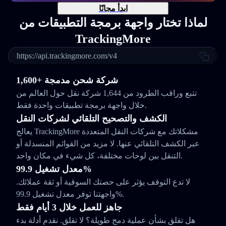
ابدأ مجانًا
لماذا تختار واجهة برمجة التطبيقات من
TrackingMore
https://api.trackingmore.com/v4
1,600+ شركة شحن مدمجة
تتبع وراقب الطرود من 1,644 شركة نقل حول العالم من
خلال واجهة برمجة تطبيقات واحدة فقط.
الكشف والتصحيح التلقائي لشركات النقل
يعالج TrackingMore مشكلاتك مع شركات النقل المتعددة
عبر الكشف التلقائي عنها. لا مزيد من القوائم المنسدلة أو
التنقل بين لوحات مختلفة، كل شيء في مكان واحد.
معدل تشغيل 99.9%
لا تدع التوقف يؤثر على حصتك السوقية أو ثقة عملائك.
واجهتنا توفر معدل تشغيل 99.9%.
جاهز للعمل خلال 3 أيام فقط
هل تقلق بشأن عملية دمج طويلة؟ لا تقلق. نقدم أدلة بدء