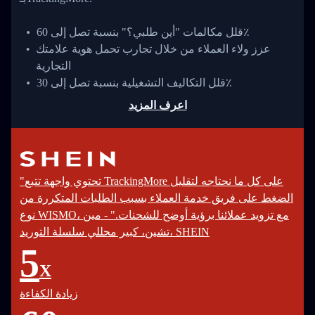
قلل مكالمات "أين طلبي؟" بنسبة تصل إلى 60٪
عزز ولاء العملاء من خلال تجارب تحمل هوية علامتك
التجارية
قلل التكاليف التشغيلية بنسبة تصل إلى 30٪
اعرف المزيد
"تحتوي واجهة تتبع TrackingMore على كل ما نحتاجه لتقليل
الضغط على فريق خدمة العملاء بسبب الطلبات المتكررة من
نوع WISMO، مع تزويد عملائنا برؤية أوضح للشحنات." - مين
تشين، كبير محللي سلسلة التوريد، SHEIN
5
X
زيادة الكفاءة