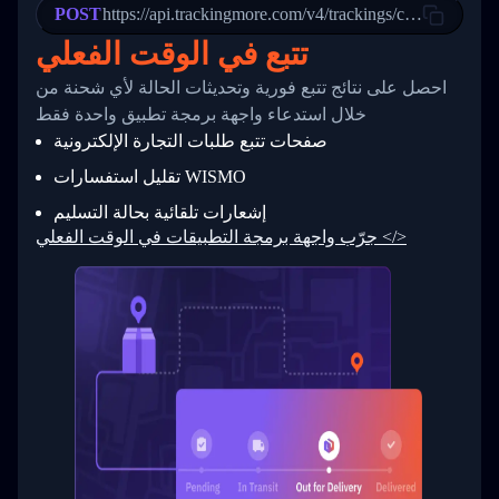
POST
23
            "Details": "Departed Facility in 
https://api.trackingmore.com/v4/trackings/create
24
          },
تتبع في الوقت الفعلي
25
          {
26
            "Date": "2017-03-06 15:28:00",
احصل على نتائج تتبع فورية وتحديثات الحالة لأي شحنة من
27
            "StatusDescription": "Shipment pi
            "Details": "BEIJING-CHINA,PEOPLES
28
خلال استدعاء واجهة برمجة تطبيق واحدة فقط
29
          }
صفحات تتبع طلبات التجارة الإلكترونية
30
        ]
31
      }
تقليل استفسارات WISMO
32
    ]
إشعارات تلقائية بحالة التسليم
33
  }
34
}
جرّب واجهة برمجة التطبيقات في الوقت الفعلي </>