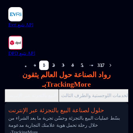
Evri تتبع API
DPD تتبع API
1
2
3
4
5
337
More pages
رواد الصناعة حول العالم يثقون
بـTrackingMore
الخدمات اللوجستية والطرف الثالث
البيع بالتجزئة عبر الإنترنت
حلول لصناعة البيع بالتجزئة عبر الإنترنت
بسّط عمليات البيع بالتجزئة وحسّن تجربة ما بعد الشراء من
خلال رحلة تحمل هوية علامتك التجارية مدعومة
بـTrackingMore.