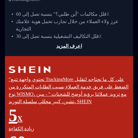
قلل مكالمات "أين طلبي؟" بنسبة تصل إلى 60٪
عزز ولاء العملاء من خلال تجارب تحمل هوية علامتك
التجارية
قلل التكاليف التشغيلية بنسبة تصل إلى 30٪
اعرف المزيد
"تحتوي واجهة تتبع TrackingMore على كل ما نحتاجه لتقليل
الضغط على فريق خدمة العملاء بسبب الطلبات المتكررة من
نوع WISMO، مع تزويد عملائنا برؤية أوضح للشحنات." - مين
تشين، كبير محللي سلسلة التوريد، SHEIN
5
X
زيادة الكفاءة