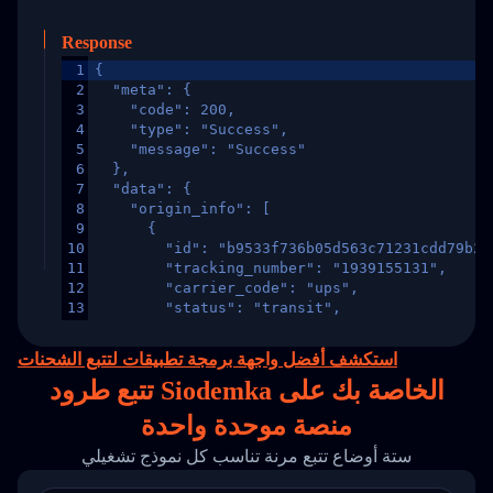
Response
1
{
2
  "meta": {
3
    "code": 200,
4
    "type": "Success",
5
    "message": "Success"
6
  },
7
  "data": {
8
    "origin_info": [
9
      {
10
        "id": "b9533f736b05d563c71231cdd79b2a
11
        "tracking_number": "1939155131",
12
        "carrier_code": "ups",
13
        "status": "transit",
14
        "original_country": "China",
15
        "destination_country": "United States
استكشف أفضل واجهة برمجة تطبيقات لتتبع الشحنات
16
        "itemTimeLength": 2,
تتبع طرود Siodemka الخاصة بك على
17
        "weblink": "",
18
        "phone": null,
منصة
موحدة واحدة
19
        "trackinfo": [
20
          {
ستة أوضاع تتبع مرنة تناسب كل نموذج تشغيلي
21
            "Date": "2017-03-08 04: 22: 00",
22
            "StatusDescription": "Departed Fa