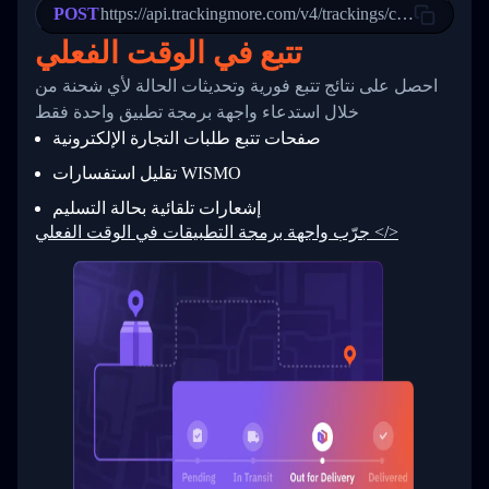
POST
23
            "Details": "Departed Facility in 
https://api.trackingmore.com/v4/trackings/create
24
          },
تتبع في الوقت الفعلي
25
          {
26
            "Date": "2017-03-06 15:28:00",
احصل على نتائج تتبع فورية وتحديثات الحالة لأي شحنة من
27
            "StatusDescription": "Shipment pi
            "Details": "BEIJING-CHINA,PEOPLES
28
خلال استدعاء واجهة برمجة تطبيق واحدة فقط
29
          }
صفحات تتبع طلبات التجارة الإلكترونية
30
        ]
31
      }
تقليل استفسارات WISMO
32
    ]
إشعارات تلقائية بحالة التسليم
33
  }
34
}
جرّب واجهة برمجة التطبيقات في الوقت الفعلي </>