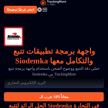
احجز عرضًا توضيحيًا
AR
واجهة برمجة تطبيقات تتبع
Siodemka والتكامل معها
حسّن دقة التتبع ووضوح الشحن باستخدام واجهة برمجة تتبع
Siodemka من TrackingMore
جرب الـ API مجاناً
الحل الرائد لتتبع Siodemka في التجارة