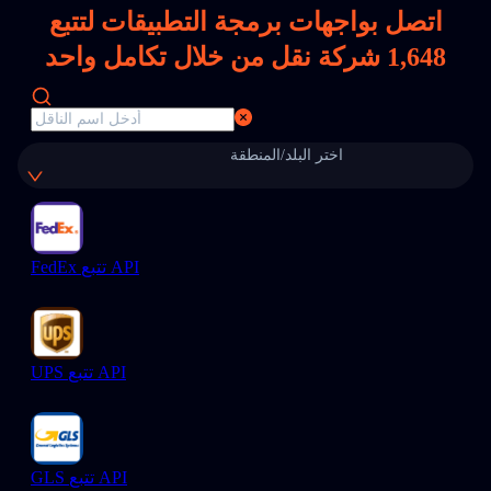
اتصل بواجهات برمجة التطبيقات لتتبع
1,648
شركة نقل من خلال تكامل واحد
اختر البلد/المنطقة
FedEx تتبع API
UPS تتبع API
GLS تتبع API