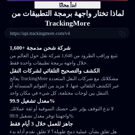
ابدأ مجانًا
لماذا تختار واجهة برمجة التطبيقات من
TrackingMore
https://api.trackingmore.com/v4
1,600+ شركة شحن مدمجة
تتبع وراقب الطرود من 1,648 شركة نقل حول العالم من
خلال واجهة برمجة تطبيقات واحدة فقط.
الكشف والتصحيح التلقائي لشركات النقل
يعالج TrackingMore مشكلاتك مع شركات النقل المتعددة
عبر الكشف التلقائي عنها. لا مزيد من القوائم المنسدلة أو
التنقل بين لوحات مختلفة، كل شيء في مكان واحد.
معدل تشغيل 99.9%
لا تدع التوقف يؤثر على حصتك السوقية أو ثقة عملائك.
واجهتنا توفر معدل تشغيل 99.9%.
جاهز للعمل خلال 3 أيام فقط
هل تقلق بشأن عملية دمج طويلة؟ لا تقلق. نقدم أدلة بدء