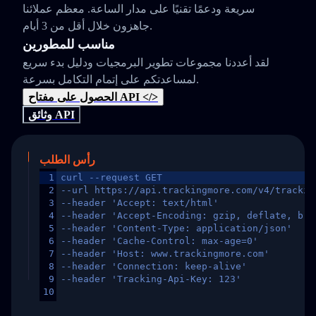
سريعة ودعمًا تقنيًا على مدار الساعة. معظم عملائنا
جاهزون خلال أقل من 3 أيام.
مناسب للمطورين
لقد أعددنا مجموعات تطوير البرمجيات ودليل بدء سريع
لمساعدتكم على إتمام التكامل بسرعة.
الحصول على مفتاح API </>
وثائق API
رأس الطلب
1
curl --request GET
2
--url https://api.trackingmore.com/v4/trackin
3
--header 'Accept: text/html'
4
--header 'Accept-Encoding: gzip, deflate, br,
5
--header 'Content-Type: application/json'
6
--header 'Cache-Control: max-age=0'
7
--header 'Host: www.trackingmore.com'
8
--header 'Connection: keep-alive'
9
--header 'Tracking-Api-Key: 123'
10