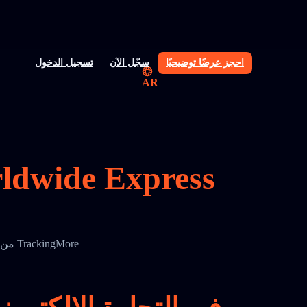
احجز عرضًا توضيحيًا
سجّل الآن
تسجيل الدخول
AR
حسّن دقة التتبع ووضوح الشحن باستخدام واجهة برمجة تتبع SkyNet Worldwide Express من TrackingMore