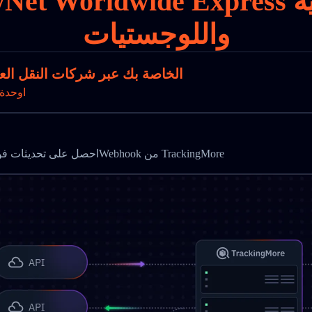
واللوجستيات
تتبع طرود SkyNet Worldwide Express الخاصة بك عبر شركات النقل
Gاوحدة
احصل على تحديثات فورية وأتمت مراقبة الشحن باستخدام واجهة برمجة التتبع وWebhook من TrackingMore