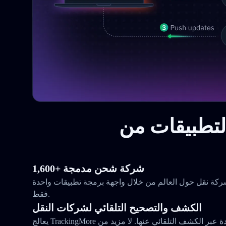
1,600+ شركة شحن مدمجة
ع وراقب الطرود من 1,644 شركة نقل حول العالم من خلال واجهة برمجة تطبيقات واحدة
فقط.
الكشف والتصحيح التلقائي لشركات النقل
يعالج TrackingMore مشكلاتك مع شركات النقل المتعددة عبر الكشف التلقائي عنها. لا مزيد من