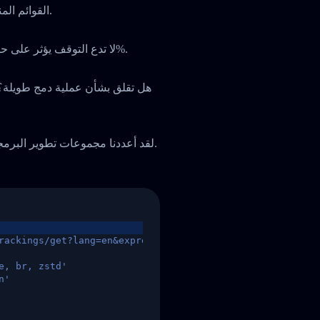
القوائم المنسدلة أو التنقل بين لوحات مختلفة، كل شيء في مكان واحد.
لا تدع التوقف يؤثر على حصتك السوقية أو ثقة عملائك. واجهتنا توفر معدل تشغيل 99.9%.
هل تقلق بشأن عملية دمج طويلة؟ لا
لقد أعددنا مجموعات تطوير البرمجيات ودليل بدء سريع لمساعدتكم على إتمام التكامل بسرعة.
rackings/get?lang=en&express=ups&tracknumber=1939155131
e, br, zstd'
n'