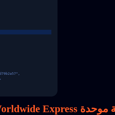
d79b2a57",
,
States",
موحدة