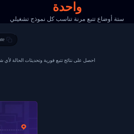
واحدة
 00",
ted Facility in HONG KONG-HONG KONG",
ستة أوضاع تتبع مرنة تناسب كل نموذج تشغيلي
ty in HONG KONG-HONG KONG, HONG KONG-HONG KONG,2017-03-0
0",
ate
ent picked up",
EOPLES REPUBLIC"
احصل على نتائج تتبع فورية وتحديثات الحالة لأي