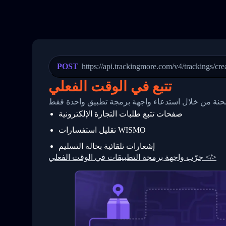
19
        "trackinfo": [
20
          {
21
            "Date": "2017-03-08 04: 22:
22
            "StatusDescription": "Depar
23
            "Details": "Departed Facili
24
          },
25
          {
26
            "Date": "2017-03-06 15:28:0
POST
https://api.trackingmore.com/v4/trackings/cre
27
            "StatusDescription": "Shipm
28
            "Details": "BEIJING-CHINA,P
تتبع في الوقت الفعلي
29
          }
30
        ]
 شحنة من خلال استدعاء واجهة برمجة تطبيق واحدة فقط
31
      }
صفحات تتبع طلبات التجارة الإلكترونية
32
    ]
33
  }
تقليل استفسارات WISMO
34
}
إشعارات تلقائية بحالة التسليم
جرّب واجهة برمجة التطبيقات في الوقت الفعلي </>