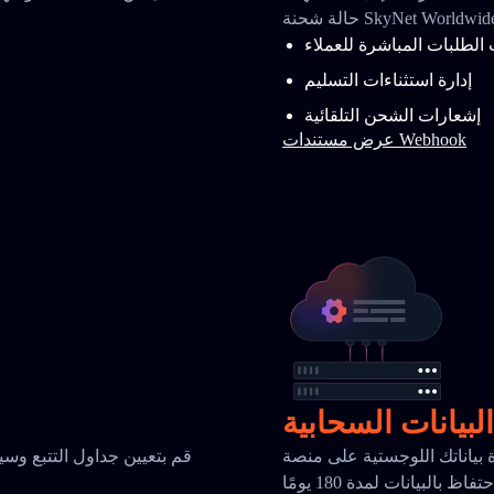
SkyNet Worldwide Expres
 الطلبات المباشرة للعملاء
إدارة استثناءات التسليم
إشعارات الشحن التلقائية
عرض مستندات Webhook
البيانات السحابية
للوجستية على منصة TrackingMore السحابية الآمنة مع تحليلات
قم بتعيين جداول التتبع وسي
ظ بالبيانات لمدة 180 يومًا
م