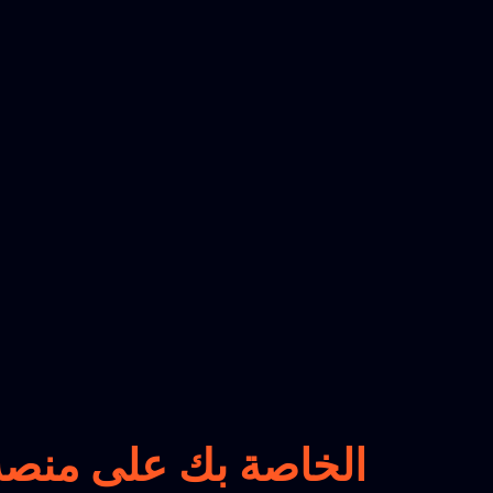
تتبع طرود SkyNet Worldwide Express الخاصة بك على
منصة