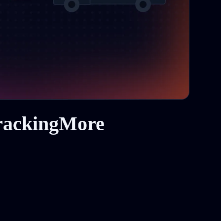
لماذا تختار واجهة برمجة التطبيقات من More