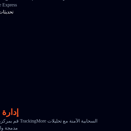
حالة شحنة s
تحديثات
إدارة 
قم بمركزة بياناتك ا
مدمجة واحتفا