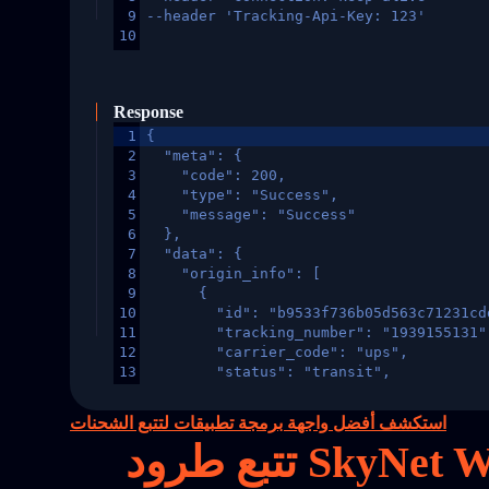
9
--header 'Tracking-Api-Key: 123'
10
Response
1
{
2
  "meta": {
3
    "code": 200,
4
    "type": "Success",
5
    "message": "Success"
6
  },
7
  "data": {
8
    "origin_info": [
9
      {
10
        "id": "b9533f736b05d563c71231cd
11
        "tracking_number": "1939155131"
12
        "carrier_code": "ups",
13
        "status": "transit",
14
        "original_country": "China",
15
        "destination_country": "United 
استكشف أفضل واجهة برمجة تطبيقات لتتبع الشحنات
16
        "itemTimeLength": 2,
17
        "weblink": "",
18
        "phone": null,