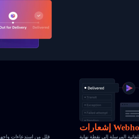
رات Webhook
سلة إلى نقطة نهاية Webhook الخاصة بك عند تغير
قلل من استدعاءات واجهة 