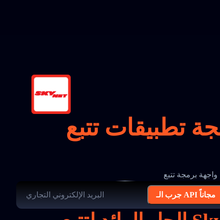
 تتبع SkyNet Worldwide Express
جرب الـ API مجاناً