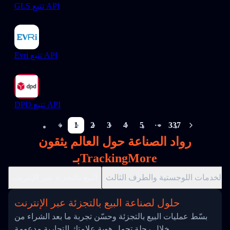
GLS تتبع API
Evri تتبع API
DPD تتبع API
1
2
3
4
5
337
More pages
رواد الصناعة حول العالم يثقون
بـTrackingMore
الخدمات اللوجستية والطرف الثالث
البيع بالتجزئة عبر الإنترنت
حلول لصناعة البيع بالتجزئة عبر الإنترنت
بسّط عمليات البيع بالتجزئة وحسّن تجربة ما بعد الشراء من
خلال رحلة تحمل هوية علامتك التجارية مدعومة