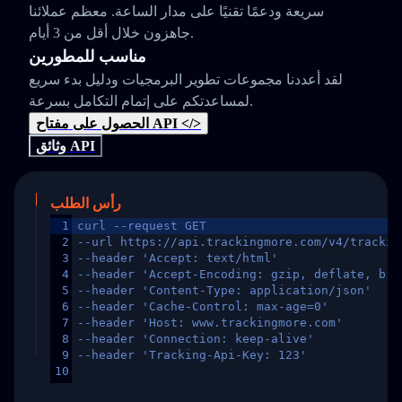
سريعة ودعمًا تقنيًا على مدار الساعة. معظم عملائنا
جاهزون خلال أقل من 3 أيام.
مناسب للمطورين
لقد أعددنا مجموعات تطوير البرمجيات ودليل بدء سريع
لمساعدتكم على إتمام التكامل بسرعة.
الحصول على مفتاح API </>
وثائق API
رأس الطلب
1
curl --request GET
2
--url https://api.trackingmore.com/v4/trackin
3
--header 'Accept: text/html'
4
--header 'Accept-Encoding: gzip, deflate, br,
5
--header 'Content-Type: application/json'
6
--header 'Cache-Control: max-age=0'
7
--header 'Host: www.trackingmore.com'
8
--header 'Connection: keep-alive'
9
--header 'Tracking-Api-Key: 123'
10