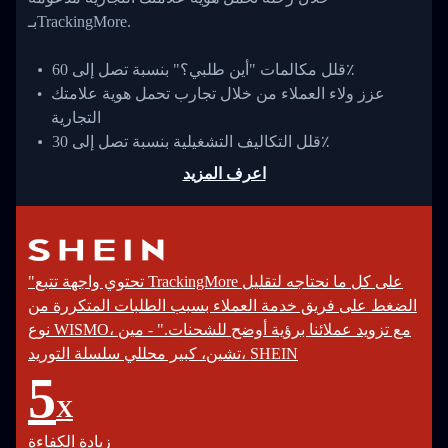
بـTrackingMore.
قلل مكالمات "أين طلبي؟" بنسبة تصل إلى 60٪
عزز ولاء العملاء من خلال تجارب تحمل هوية علامتك
التجارية
قلل التكاليف التشغيلية بنسبة تصل إلى 30٪
اعرف المزيد
"تحتوي واجهة تتبع TrackingMore على كل ما نحتاجه لتقليل
الضغط على فريق خدمة العملاء بسبب الطلبات المتكررة من
نوع WISMO، مع تزويد عملائنا برؤية أوضح للشحنات." - مين
تشين، كبير محللي سلسلة التوريد، SHEIN
5
X
زيادة الكفاءة