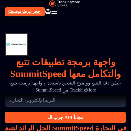
احجز عرضًا توضيحيًا
AR
واجهة برمجة تطبيقات تتبع
SummitSpeed والتكامل معها
حسّن دقة التتبع ووضوح الشحن باستخدام واجهة برمجة تتبع
SummitSpeed من TrackingMore
جرب الـ API مجاناً
الحل الرائد لتتبع SummitSpeed في التجارة