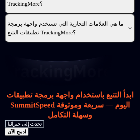
TrackingMore؟
ما هي العلامات التجارية التي تستخدم واجهة برمجة
تطبيقات التتبع TrackingMore؟
ابدأ التتبع باستخدام واجهة برمجة تطبيقات
SummitSpeed اليوم — سريعة وموثوقة
وسهلة التكامل
تحدث إلى خبرائنا
ادمج الآن