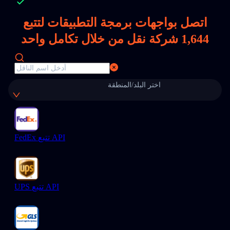
اتصل بواجهات برمجة التطبيقات لتتبع
1,644
شركة نقل من خلال تكامل واحد
اختر البلد/المنطقة
FedEx تتبع API
UPS تتبع API