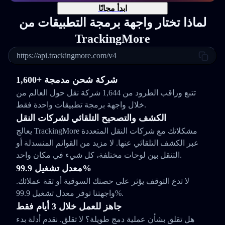
ابدأ مجانًا
لماذا تختار واجهة برمجة التطبيقات من
TrackingMore
https://api.trackingmore.com/v4
1,600+ شركة شحن مدمجة
تتبع وراقب الطرود من 1,644 شركة نقل حول العالم من
خلال واجهة برمجة تطبيقات واحدة فقط.
الكشف والتصحيح التلقائي لشركات النقل
يعالج TrackingMore مشكلاتك مع شركات النقل المتعددة
عبر الكشف التلقائي عنها. لا مزيد من القوائم المنسدلة أو
التنقل بين لوحات مختلفة، كل شيء في مكان واحد.
معدل تشغيل 99.9%
لا تدع التوقف يؤثر على حصتك السوقية أو ثقة عملائك.
واجهتنا توفر معدل تشغيل 99.9%.
جاهز للعمل خلال 3 أيام فقط
هل تقلق بشأن عملية دمج طويلة؟ لا تقلق. نقدم أدلة بدء