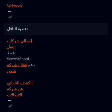
Webhook
تغطية الناقل
إجمالي شركات
النقل
فقط
SummitSpeed
دعم
1,644 شركة
شحن
الكشف التلقائي
عن شركة
الاتصالات