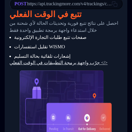
POST
23
            "Details": "Departed Facility in 
https://api.trackingmore.com/v4/trackings/create
24
          },
تتبع في الوقت الفعلي
25
          {
26
            "Date": "2017-03-06 15:28:00",
احصل على نتائج تتبع فورية وتحديثات الحالة لأي شحنة من
27
            "StatusDescription": "Shipment pi
            "Details": "BEIJING-CHINA,PEOPLES
28
خلال استدعاء واجهة برمجة تطبيق واحدة فقط
29
          }
صفحات تتبع طلبات التجارة الإلكترونية
30
        ]
31
      }
تقليل استفسارات WISMO
32
    ]
إشعارات تلقائية بحالة التسليم
33
  }
34
}
جرّب واجهة برمجة التطبيقات في الوقت الفعلي </>