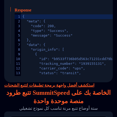
Response
1
{
2
  "meta": {
3
    "code": 200,
4
    "type": "Success",
5
    "message": "Success"
6
  },
7
  "data": {
8
    "origin_info": [
9
      {
10
        "id": "b9533f736b05d563c71231cdd79b2a
11
        "tracking_number": "1939155131",
12
        "carrier_code": "ups",
13
        "status": "transit",
14
        "original_country": "China",
15
        "destination_country": "United States
استكشف أفضل واجهة برمجة تطبيقات لتتبع الشحنات
16
        "itemTimeLength": 2,
تتبع طرود SummitSpeed الخاصة بك على
17
        "weblink": "",
18
        "phone": null,
منصة
موحدة واحدة
19
        "trackinfo": [
20
          {
ستة أوضاع تتبع مرنة تناسب كل نموذج تشغيلي
21
            "Date": "2017-03-08 04: 22: 00",
22
            "StatusDescription": "Departed Fa