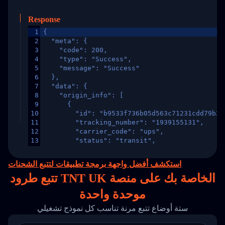
Response
1
{
2
  "meta": {
3
    "code": 200,
4
    "type": "Success",
5
    "message": "Success"
6
  },
7
  "data": {
8
    "origin_info": [
9
      {
10
        "id": "b9533f736b05d563c71231cdd79b2a
11
        "tracking_number": "1939155131",
12
        "carrier_code": "ups",
13
        "status": "transit",
14
        "original_country": "China",
15
        "destination_country": "United States
استكشف أفضل واجهة برمجة تطبيقات لتتبع الشحنات
16
        "itemTimeLength": 2,
تتبع طرود TNT UK الخاصة بك على
منصة
17
        "weblink": "",
18
        "phone": null,
موحدة واحدة
19
        "trackinfo": [
20
          {
ستة أوضاع تتبع مرنة تناسب كل نموذج تشغيلي
21
            "Date": "2017-03-08 04: 22: 00",
22
            "StatusDescription": "Departed Fa