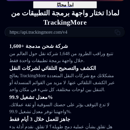
ابدأ مجانًا
لماذا تختار واجهة برمجة التطبيقات من
TrackingMore
https://api.trackingmore.com/v4
1,600+ شركة شحن مدمجة
تتبع وراقب الطرود من 1,648 شركة نقل حول العالم من
خلال واجهة برمجة تطبيقات واحدة فقط.
الكشف والتصحيح التلقائي لشركات النقل
يعالج TrackingMore مشكلاتك مع شركات النقل المتعددة
عبر الكشف التلقائي عنها. لا مزيد من القوائم المنسدلة أو
التنقل بين لوحات مختلفة، كل شيء في مكان واحد.
معدل تشغيل 99.9%
لا تدع التوقف يؤثر على حصتك السوقية أو ثقة عملائك.
واجهتنا توفر معدل تشغيل 99.9%.
جاهز للعمل خلال 3 أيام فقط
هل تقلق بشأن عملية دمج طويلة؟ لا تقلق. نقدم أدلة بدء