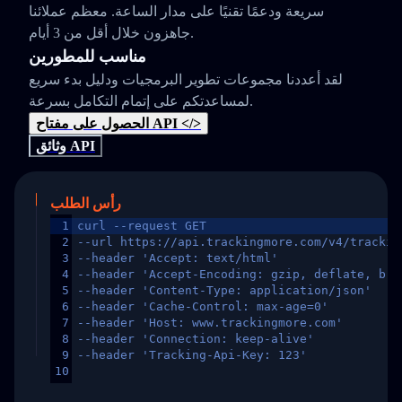
سريعة ودعمًا تقنيًا على مدار الساعة. معظم عملائنا
جاهزون خلال أقل من 3 أيام.
مناسب للمطورين
لقد أعددنا مجموعات تطوير البرمجيات ودليل بدء سريع
لمساعدتكم على إتمام التكامل بسرعة.
الحصول على مفتاح API </>
وثائق API
رأس الطلب
1
curl --request GET
2
--url https://api.trackingmore.com/v4/trackin
3
--header 'Accept: text/html'
4
--header 'Accept-Encoding: gzip, deflate, br,
5
--header 'Content-Type: application/json'
6
--header 'Cache-Control: max-age=0'
7
--header 'Host: www.trackingmore.com'
8
--header 'Connection: keep-alive'
9
--header 'Tracking-Api-Key: 123'
10