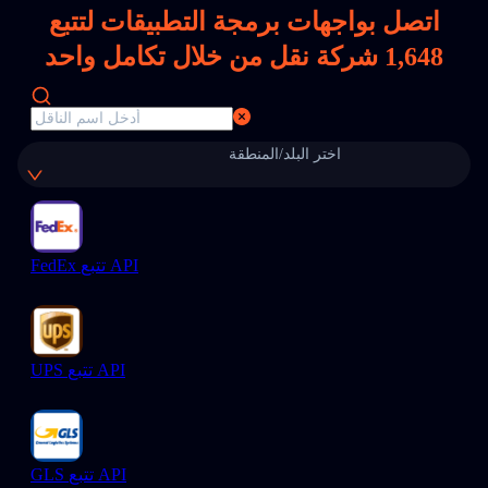
اتصل بواجهات برمجة التطبيقات لتتبع
1,648
شركة نقل من خلال تكامل واحد
اختر البلد/المنطقة
FedEx تتبع API
UPS تتبع API
GLS تتبع API