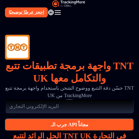
احجز عرضًا توضيحيًا
AR
واجهة برمجة تطبيقات تتبع TNT
UK والتكامل معها
حسّن دقة التتبع ووضوح الشحن باستخدام واجهة برمجة تتبع TNT
UK من TrackingMore
جرب الـ API مجاناً
الحل الرائد لتتبع TNT UK في التجارة