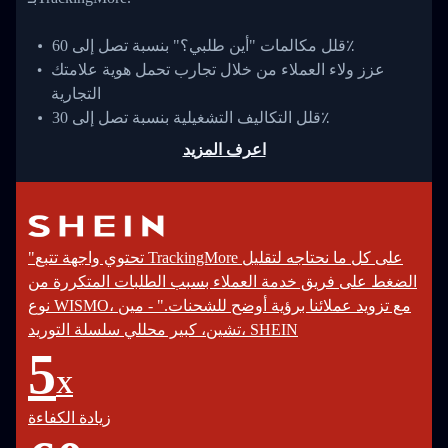
قلل مكالمات "أين طلبي؟" بنسبة تصل إلى 60٪
عزز ولاء العملاء من خلال تجارب تحمل هوية علامتك
التجارية
قلل التكاليف التشغيلية بنسبة تصل إلى 30٪
اعرف المزيد
"تحتوي واجهة تتبع TrackingMore على كل ما نحتاجه لتقليل
الضغط على فريق خدمة العملاء بسبب الطلبات المتكررة من
نوع WISMO، مع تزويد عملائنا برؤية أوضح للشحنات." - مين
تشين، كبير محللي سلسلة التوريد، SHEIN
5
X
زيادة الكفاءة