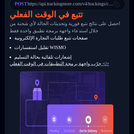
POST
23
            "Details": "Departed Facility in 
https://api.trackingmore.com/v4/trackings/create
24
          },
تتبع في الوقت الفعلي
25
          {
26
            "Date": "2017-03-06 15:28:00",
احصل على نتائج تتبع فورية وتحديثات الحالة لأي شحنة من
27
            "StatusDescription": "Shipment pi
            "Details": "BEIJING-CHINA,PEOPLES
28
خلال استدعاء واجهة برمجة تطبيق واحدة فقط
29
          }
صفحات تتبع طلبات التجارة الإلكترونية
30
        ]
31
      }
تقليل استفسارات WISMO
32
    ]
إشعارات تلقائية بحالة التسليم
33
  }
34
}
جرّب واجهة برمجة التطبيقات في الوقت الفعلي </>