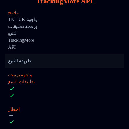
TrackingMore API
ملامح
TNT UK واجهة
برمجة تطبيقات
التتبع
TrackingMore
API
طريقة التتبع
واجهة برمجة
تطبيقات التتبع
اخطار