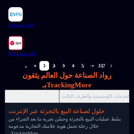
Evri تتبع API
DPD تتبع API
1
2
3
4
5
337
More pages
رواد الصناعة حول العالم يثقون
بـTrackingMore
الخدمات اللوجستية والطرف الثالث
البيع بالتجزئة عبر الإنترنت
حلول لصناعة البيع بالتجزئة عبر الإنترنت
بسّط عمليات البيع بالتجزئة وحسّن تجربة ما بعد الشراء من
خلال رحلة تحمل هوية علامتك التجارية مدعومة
بـTrackingMore.