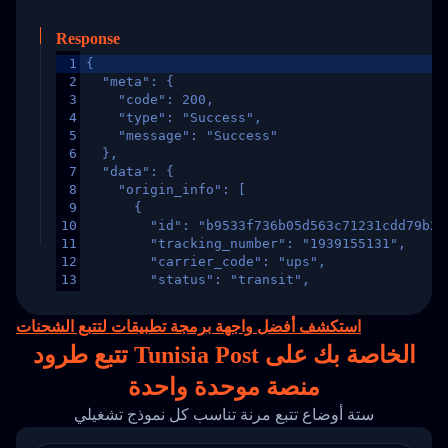
Response
1
{
2
  "meta": {
3
    "code": 200,
4
    "type": "Success",
5
    "message": "Success"
6
  },
7
  "data": {
8
    "origin_info": [
9
      {
10
        "id": "b9533f736b05d563c71231cdd79b2a
11
        "tracking_number": "1939155131",
12
        "carrier_code": "ups",
13
        "status": "transit",
14
        "original_country": "China",
15
        "destination_country": "United States
استكشف أفضل واجهة برمجة تطبيقات لتتبع الشحنات
16
        "itemTimeLength": 2,
تتبع طرود Tunisia Post الخاصة بك على
17
        "weblink": "",
18
        "phone": null,
منصة
موحدة واحدة
19
        "trackinfo": [
20
          {
ستة أوضاع تتبع مرنة تناسب كل نموذج تشغيلي
21
            "Date": "2017-03-08 04: 22: 00",
22
            "StatusDescription": "Departed Fa