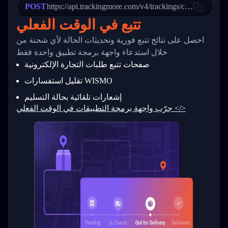
POST
23
            "Details": "Departed Facility in 
https://api.trackingmore.com/v4/trackings/create
24
          },
تتبع في الوقت الفعلي
25
          {
26
            "Date": "2017-03-06 15:28:00",
احصل على نتائج تتبع فورية وتحديثات الحالة لأي شحنة من
27
            "StatusDescription": "Shipment pi
            "Details": "BEIJING-CHINA,PEOPLES
28
خلال استدعاء واجهة برمجة تطبيق واحدة فقط
29
          }
صفحات تتبع طلبات التجارة الإلكترونية
30
        ]
31
      }
تقليل استفسارات WISMO
32
    ]
إشعارات تلقائية بحالة التسليم
33
  }
34
}
جرّب واجهة برمجة التطبيقات في الوقت الفعلي </>