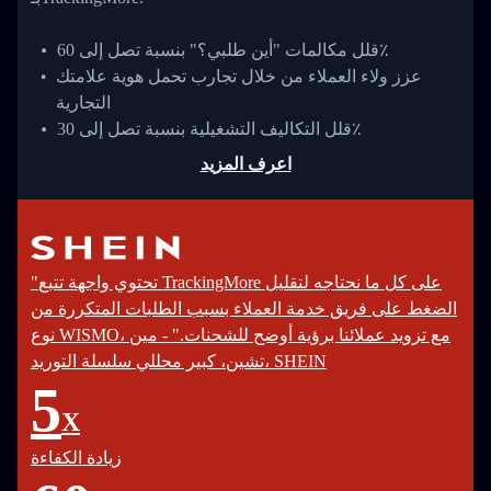
قلل مكالمات "أين طلبي؟" بنسبة تصل إلى 60٪
عزز ولاء العملاء من خلال تجارب تحمل هوية علامتك
التجارية
قلل التكاليف التشغيلية بنسبة تصل إلى 30٪
اعرف المزيد
"تحتوي واجهة تتبع TrackingMore على كل ما نحتاجه لتقليل
الضغط على فريق خدمة العملاء بسبب الطلبات المتكررة من
نوع WISMO، مع تزويد عملائنا برؤية أوضح للشحنات." - مين
تشين، كبير محللي سلسلة التوريد، SHEIN
5
X
زيادة الكفاءة