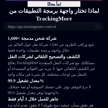
ابدأ مجانًا
لماذا تختار واجهة برمجة التطبيقات من
TrackingMore
https://api.trackingmore.com/v4
1,600+ شركة شحن مدمجة
تتبع وراقب الطرود من 1,644 شركة نقل حول العالم من
خلال واجهة برمجة تطبيقات واحدة فقط.
الكشف والتصحيح التلقائي لشركات النقل
يعالج TrackingMore مشكلاتك مع شركات النقل المتعددة
عبر الكشف التلقائي عنها. لا مزيد من القوائم المنسدلة أو
التنقل بين لوحات مختلفة، كل شيء في مكان واحد.
معدل تشغيل 99.9%
لا تدع التوقف يؤثر على حصتك السوقية أو ثقة عملائك.
واجهتنا توفر معدل تشغيل 99.9%.
جاهز للعمل خلال 3 أيام فقط
هل تقلق بشأن عملية دمج طويلة؟ لا تقلق. نقدم أدلة بدء