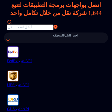
اتصل بواجهات برمجة التطبيقات لتتبع
1,644
شركة نقل من خلال تكامل واحد
اختر البلد/المنطقة
FedEx تتبع API
UPS تتبع API
GLS تتبع API