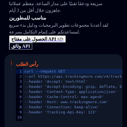
سريعة ودعمًا تقنيًا على مدار الساعة. معظم عملائنا
جاهزون خلال أقل من 3 أيام.
مناسب للمطورين
لقد أعددنا مجموعات تطوير البرمجيات ودليل بدء سريع
لمساعدتكم على إتمام التكامل بسرعة.
الحصول على مفتاح API </>
وثائق API
رأس الطلب
1
curl --request GET
2
--url https://api.trackingmore.com/v4/trackin
3
--header 'Accept: text/html'
4
--header 'Accept-Encoding: gzip, deflate, br,
5
--header 'Content-Type: application/json'
6
--header 'Cache-Control: max-age=0'
7
--header 'Host: www.trackingmore.com'
8
--header 'Connection: keep-alive'
9
--header 'Tracking-Api-Key: 123'
10