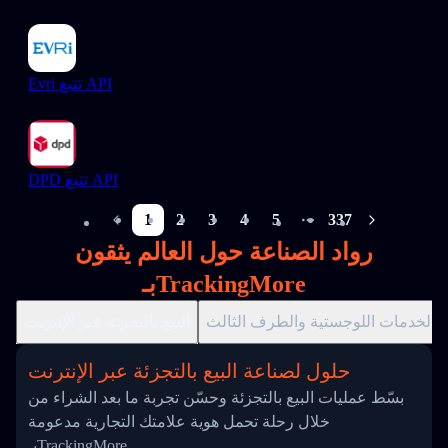
Evri تتبع API
DPD تتبع API
1
2
3
4
5
337
More pages
رواد الصناعة حول العالم يثقون
بـTrackingMore
الخدمات اللوجستية والطرف الثالث
البيع بالتجزئة عبر الإنترنت
حلول لصناعة البيع بالتجزئة عبر الإنترنت
بسّط عمليات البيع بالتجزئة وحسّن تجربة ما بعد الشراء من
خلال رحلة تحمل هوية علامتك التجارية مدعومة
بـTrackingMore.