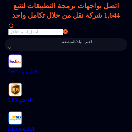
اتصل بواجهات برمجة التطبيقات لتتبع
1,644
شركة نقل من خلال تكامل واحد
اختر البلد/المنطقة
FedEx تتبع API
UPS تتبع API
GLS تتبع API