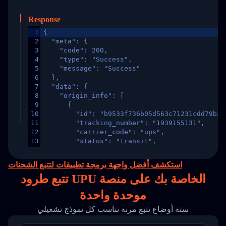
Response
1
{
2
  "meta": {
3
    "code": 200,
4
    "type": "Success",
5
    "message": "Success"
6
  },
7
  "data": {
8
    "origin_info": [
9
      {
10
        "id": "b9533f736b05d563c71231cdd79b2a
11
        "tracking_number": "1939155131",
12
        "carrier_code": "ups",
13
        "status": "transit",
14
        "original_country": "China",
15
        "destination_country": "United States
استكشف أفضل واجهة برمجة تطبيقات لتتبع الشحنات
16
        "itemTimeLength": 2,
تتبع طرود UPU الخاصة بك على
منصة
17
        "weblink": "",
18
        "phone": null,
موحدة واحدة
19
        "trackinfo": [
20
          {
ستة أوضاع تتبع مرنة تناسب كل نموذج تشغيلي
21
            "Date": "2017-03-08 04: 22: 00",
22
            "StatusDescription": "Departed Fa