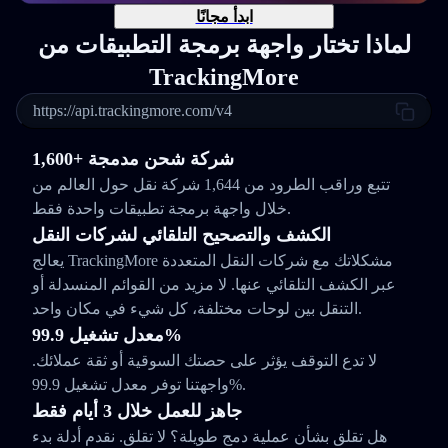
ابدأ مجانًا
لماذا تختار واجهة برمجة التطبيقات من
TrackingMore
https://api.trackingmore.com/v4
1,600+ شركة شحن مدمجة
تتبع وراقب الطرود من 1,644 شركة نقل حول العالم من
خلال واجهة برمجة تطبيقات واحدة فقط.
الكشف والتصحيح التلقائي لشركات النقل
يعالج TrackingMore مشكلاتك مع شركات النقل المتعددة
عبر الكشف التلقائي عنها. لا مزيد من القوائم المنسدلة أو
التنقل بين لوحات مختلفة، كل شيء في مكان واحد.
معدل تشغيل 99.9%
لا تدع التوقف يؤثر على حصتك السوقية أو ثقة عملائك.
واجهتنا توفر معدل تشغيل 99.9%.
جاهز للعمل خلال 3 أيام فقط
هل تقلق بشأن عملية دمج طويلة؟ لا تقلق. نقدم أدلة بدء