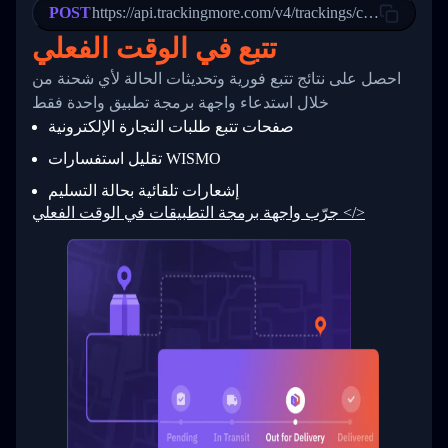
POST
23
            "Details": "Departed Facility in 
https://api.trackingmore.com/v4/trackings/create
24
          },
تتبع في الوقت الفعلي
25
          {
26
            "Date": "2017-03-06 15:28:00",
احصل على نتائج تتبع فورية وتحديثات الحالة لأي شحنة من
27
            "StatusDescription": "Shipment pi
            "Details": "BEIJING-CHINA,PEOPLES
28
خلال استدعاء واجهة برمجة تطبيق واحدة فقط
29
          }
صفحات تتبع طلبات التجارة الإلكترونية
30
        ]
31
      }
تقليل استفسارات WISMO
32
    ]
إشعارات تلقائية بحالة التسليم
33
  }
34
}
جرّب واجهة برمجة التطبيقات في الوقت الفعلي </>