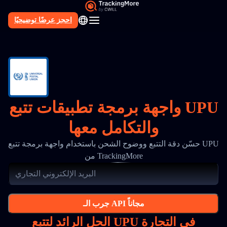
احجز عرضًا توضيحيًا
AR
واجهة برمجة تطبيقات تتبع UPU
والتكامل معها
حسّن دقة التتبع ووضوح الشحن باستخدام واجهة برمجة تتبع UPU
من TrackingMore
جرب الـ API مجاناً
الحل الرائد لتتبع UPU في التجارة