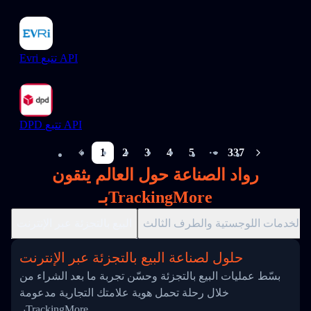
Evri تتبع API
DPD تتبع API
1
2
3
4
5
337
More pages
رواد الصناعة حول العالم يثقون
بـTrackingMore
الخدمات اللوجستية والطرف الثالث
البيع بالتجزئة عبر الإنترنت
حلول لصناعة البيع بالتجزئة عبر الإنترنت
بسّط عمليات البيع بالتجزئة وحسّن تجربة ما بعد الشراء من
خلال رحلة تحمل هوية علامتك التجارية مدعومة
بـTrackingMore.