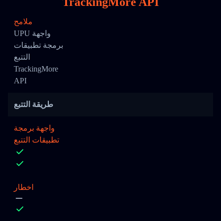
TrackingMore API
ملامح
UPU واجهة
برمجة تطبيقات
التتبع
TrackingMore
API
طريقة التتبع
واجهة برمجة
تطبيقات التتبع
اخطار