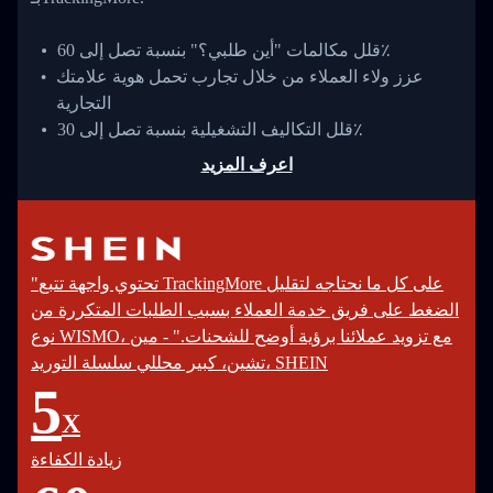
قلل مكالمات "أين طلبي؟" بنسبة تصل إلى 60٪
عزز ولاء العملاء من خلال تجارب تحمل هوية علامتك
التجارية
قلل التكاليف التشغيلية بنسبة تصل إلى 30٪
اعرف المزيد
"تحتوي واجهة تتبع TrackingMore على كل ما نحتاجه لتقليل
الضغط على فريق خدمة العملاء بسبب الطلبات المتكررة من
نوع WISMO، مع تزويد عملائنا برؤية أوضح للشحنات." - مين
تشين، كبير محللي سلسلة التوريد، SHEIN
5
X
زيادة الكفاءة