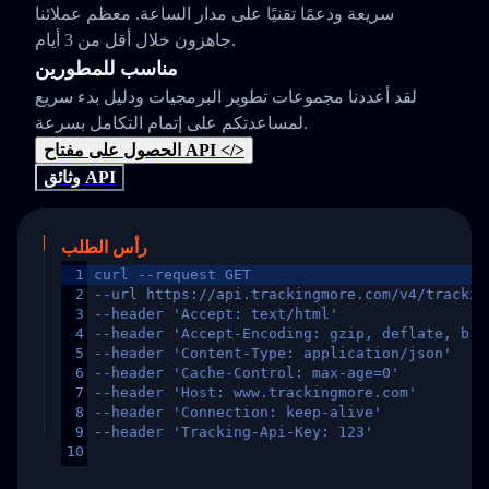
سريعة ودعمًا تقنيًا على مدار الساعة. معظم عملائنا
جاهزون خلال أقل من 3 أيام.
مناسب للمطورين
لقد أعددنا مجموعات تطوير البرمجيات ودليل بدء سريع
لمساعدتكم على إتمام التكامل بسرعة.
الحصول على مفتاح API </>
وثائق API
رأس الطلب
1
curl --request GET
2
--url https://api.trackingmore.com/v4/trackin
3
--header 'Accept: text/html'
4
--header 'Accept-Encoding: gzip, deflate, br,
5
--header 'Content-Type: application/json'
6
--header 'Cache-Control: max-age=0'
7
--header 'Host: www.trackingmore.com'
8
--header 'Connection: keep-alive'
9
--header 'Tracking-Api-Key: 123'
10