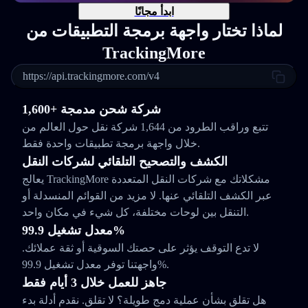
ابدأ مجانًا
لماذا تختار واجهة برمجة التطبيقات من
TrackingMore
https://api.trackingmore.com/v4
1,600+ شركة شحن مدمجة
تتبع وراقب الطرود من 1,644 شركة نقل حول العالم من
خلال واجهة برمجة تطبيقات واحدة فقط.
الكشف والتصحيح التلقائي لشركات النقل
يعالج TrackingMore مشكلاتك مع شركات النقل المتعددة
عبر الكشف التلقائي عنها. لا مزيد من القوائم المنسدلة أو
التنقل بين لوحات مختلفة، كل شيء في مكان واحد.
معدل تشغيل 99.9%
لا تدع التوقف يؤثر على حصتك السوقية أو ثقة عملائك.
واجهتنا توفر معدل تشغيل 99.9%.
جاهز للعمل خلال 3 أيام فقط
هل تقلق بشأن عملية دمج طويلة؟ لا تقلق. نقدم أدلة بدء