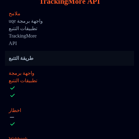
TrackingMore API
ملامح
uqe واجهة برمجة
تطبيقات التتبع
TrackingMore
API
طريقة التتبع
واجهة برمجة
تطبيقات التتبع
اخطار
Webhook