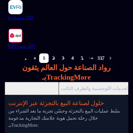
Evri تتبع API
DPD تتبع API
1
2
3
4
5
337
More pages
رواد الصناعة حول العالم يثقون
بـTrackingMore
الخدمات اللوجستية والطرف الثالث
البيع بالتجزئة عبر الإنترنت
حلول لصناعة البيع بالتجزئة عبر الإنترنت
بسّط عمليات البيع بالتجزئة وحسّن تجربة ما بعد الشراء من
خلال رحلة تحمل هوية علامتك التجارية مدعومة
بـTrackingMore.