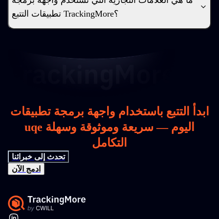
ما هي العلامات التجارية التي تستخدم واجهة برمجة
تطبيقات التتبع TrackingMore؟
ابدأ التتبع باستخدام واجهة برمجة تطبيقات
uqe اليوم — سريعة وموثوقة وسهلة
التكامل
تحدث إلى خبرائنا
ادمج الآن