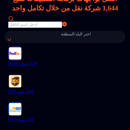
1,644
شركة نقل من خلال تكامل واحد
اختر البلد/المنطقة
FedEx تتبع API
UPS تتبع API
GLS تتبع API