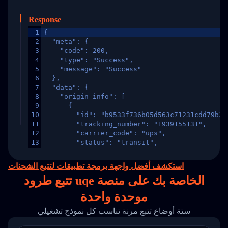
Response
1
{
2
  "meta": {
3
    "code": 200,
4
    "type": "Success",
5
    "message": "Success"
6
  },
7
  "data": {
8
    "origin_info": [
9
      {
10
        "id": "b9533f736b05d563c71231cdd79b2a
11
        "tracking_number": "1939155131",
12
        "carrier_code": "ups",
13
        "status": "transit",
14
        "original_country": "China",
15
        "destination_country": "United States
استكشف أفضل واجهة برمجة تطبيقات لتتبع الشحنات
16
        "itemTimeLength": 2,
تتبع طرود uqe الخاصة بك على
منصة
17
        "weblink": "",
18
        "phone": null,
موحدة واحدة
19
        "trackinfo": [
20
          {
ستة أوضاع تتبع مرنة تناسب كل نموذج تشغيلي
21
            "Date": "2017-03-08 04: 22: 00",
22
            "StatusDescription": "Departed Fa