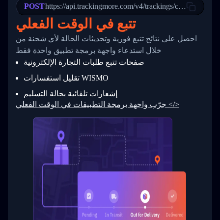
POST
23
            "Details": "Departed Facility in 
https://api.trackingmore.com/v4/trackings/create
24
          },
تتبع في الوقت الفعلي
25
          {
26
            "Date": "2017-03-06 15:28:00",
احصل على نتائج تتبع فورية وتحديثات الحالة لأي شحنة من
27
            "StatusDescription": "Shipment pi
            "Details": "BEIJING-CHINA,PEOPLES
28
خلال استدعاء واجهة برمجة تطبيق واحدة فقط
29
          }
صفحات تتبع طلبات التجارة الإلكترونية
30
        ]
31
      }
تقليل استفسارات WISMO
32
    ]
إشعارات تلقائية بحالة التسليم
33
  }
34
}
جرّب واجهة برمجة التطبيقات في الوقت الفعلي </>