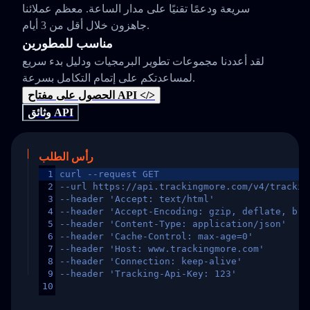
سريعة ودعمًا تقنيًا على مدار الساعة. معظم عملائنا
جاهزون خلال أقل من 3 أيام.
مناسب للمطورين
لقد أعددنا مجموعات تطوير البرمجيات ودليل بدء سريع
لمساعدتكم على إتمام التكامل بسرعة.
الحصول على مفتاح API </>
وثائق API
رأس الطلب
1
curl --request GET
2
--url https://api.trackingmore.com/v4/trackin
3
--header 'Accept: text/html'
4
--header 'Accept-Encoding: gzip, deflate, br,
5
--header 'Content-Type: application/json'
6
--header 'Cache-Control: max-age=0'
7
--header 'Host: www.trackingmore.com'
8
--header 'Connection: keep-alive'
9
--header 'Tracking-Api-Key: 123'
10