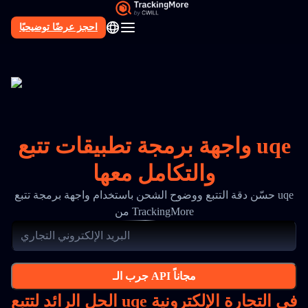
احجز عرضًا توضيحيًا
AR
واجهة برمجة تطبيقات تتبع uqe
والتكامل معها
حسّن دقة التتبع ووضوح الشحن باستخدام واجهة برمجة تتبع uqe
من TrackingMore
جرب الـ API مجاناً
الحل الرائد لتتبع uqe في التجارة الإلكترونية