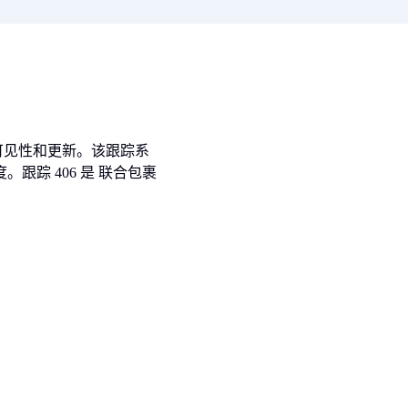
时可见性和更新。该跟踪系
踪 406 是 联合包裹
your Air cargo
110+
预约演示