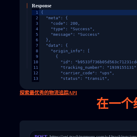
Response
1
{
2
  "meta": {
3
    "code": 200,
4
    "type": "Success",
5
    "message": "Success"
6
  },
7
  "data": {
8
    "origin_info": [
9
      {
10
        "id": "b9533f736b05d563c71231cd
11
        "tracking_number": "1939155131"
12
        "carrier_code": "ups",
13
        "status": "transit",
14
        "original_country": "China",
15
        "destination_country": "United 
探索最优秀的物流追踪API
16
        "itemTimeLength": 2,
在
一个
17
        "weblink": "",
18
        "phone": null,
19
        "trackinfo": [
20
          {
21
            "Date": "2017-03-08 04: 22:
22
            "StatusDescription": "Depar
23
            "Details": "Departed Facili
POST
https://api.trackingmore.com/v4/trackings/cre