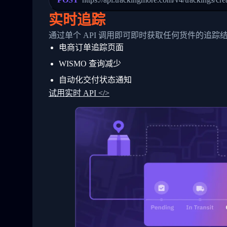
24
          },
25
          {
实时追踪
26
            "Date": "2017-03-06 15:28:0
27
            "StatusDescription": "Shipm
通过单个 API 调用即可即时获取任何货件的追踪
28
            "Details": "BEIJING-CHINA,P
电商订单追踪页面
29
          }
30
        ]
WISMO 查询减少
31
      }
32
    ]
自动化交付状态通知
33
  }
试用实时 API </>
34
}