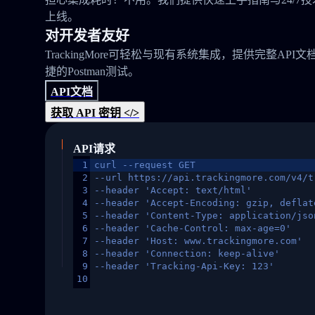
上线。
对开发者友好
TrackingMore可轻松与现有系统集成，提供完整API文
捷的Postman测试。
API文档
获取 API 密钥 </>
API请求
1
curl --request GET
2
--url https://api.trackingmore.com/v4/t
3
--header 'Accept: text/html'
4
--header 'Accept-Encoding: gzip, deflat
5
--header 'Content-Type: application/jso
6
--header 'Cache-Control: max-age=0'
7
--header 'Host: www.trackingmore.com'
8
--header 'Connection: keep-alive'
9
--header 'Tracking-Api-Key: 123'
10