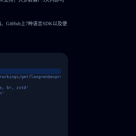
档、GitHub上7种语言SDK以及便
rackings/get?lang=en&express=ups&tracknumber=1939155131
e, br, zstd'
n'