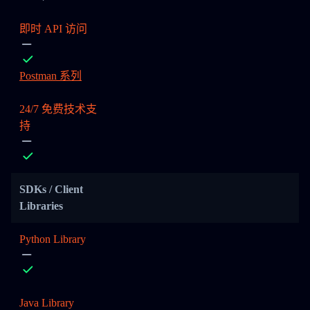
即时 API 访问
Postman 系列
24/7 免费技术支
持
SDKs / Client
Libraries
Python Library
Java Library