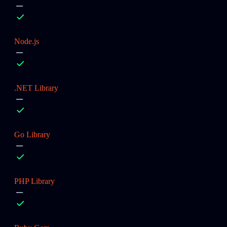
Node.js
.NET Library
Go Library
PHP Library