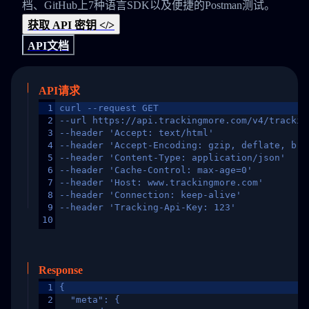
档、GitHub上7种语言SDK以及便捷的Postman测试。
获取 API 密钥 </>
API文档
API请求
1
curl --request GET
2
--url https://api.trackingmore.com/v4/trackin
3
--header 'Accept: text/html'
4
--header 'Accept-Encoding: gzip, deflate, br,
5
--header 'Content-Type: application/json'
6
--header 'Cache-Control: max-age=0'
7
--header 'Host: www.trackingmore.com'
8
--header 'Connection: keep-alive'
9
--header 'Tracking-Api-Key: 123'
10
Response
1
{
2
  "meta": {