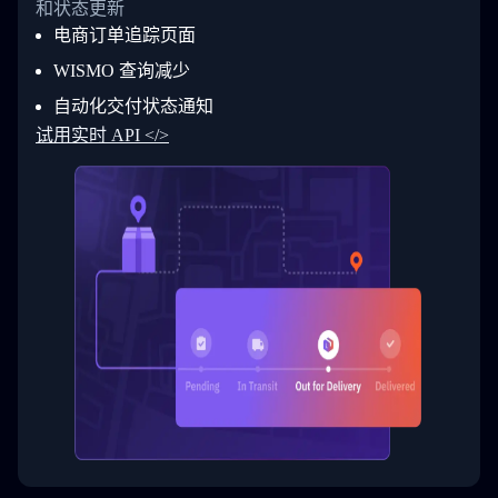
和状态更新
28
            "Details": "BEIJING-CHINA,PEOPLES
29
          }
电商订单追踪页面
30
        ]
31
      }
WISMO 查询减少
32
    ]
自动化交付状态通知
33
  }
34
}
试用实时 API </>