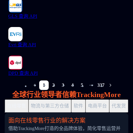
GLS 查询 API
Evri 查询 API
DPD 查询 API
1
2
3
4
5
337
More pages
全球行业领导者信赖TrackingMore
在线零售
物流与第三方仓储
软件
电商平台
代发货
面向在线零售行业的解决方案
借助TrackingMore打造的全品牌体验，简化零售运营并