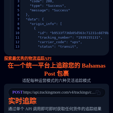
3
    "code": 200,
4
    "type": "Success",
5
    "message": "Success"
6
  },
7
  "data": {
8
    "origin_info": [
9
      {
10
        "id": "b9533f736b05d563c71231cdd79b2a
11
        "tracking_number": "1939155131",
12
        "carrier_code": "ups",
13
        "status": "transit",
14
        "original_country": "China",
15
        "destination_country": "United States
探索最优秀的物流追踪API
16
        "itemTimeLength": 2,
在
一个
统一平台上追踪您的 Bahamas
17
        "weblink": "",
18
        "phone": null,
Post 包裹
19
        "trackinfo": [
20
          {
适配每种运营模式的六种灵活追踪模式
21
            "Date": "2017-03-08 04: 22: 00",
22
            "StatusDescription": "Departed Fa
POST
23
            "Details": "Departed Facility in 
https://api.trackingmore.com/v4/trackings/create
24
          },
实时追踪
25
          {
26
            "Date": "2017-03-06 15:28:00",
通过单个 API 调用即可即时获取任何货件的追踪结果
27
            "StatusDescription": "Shipment pi