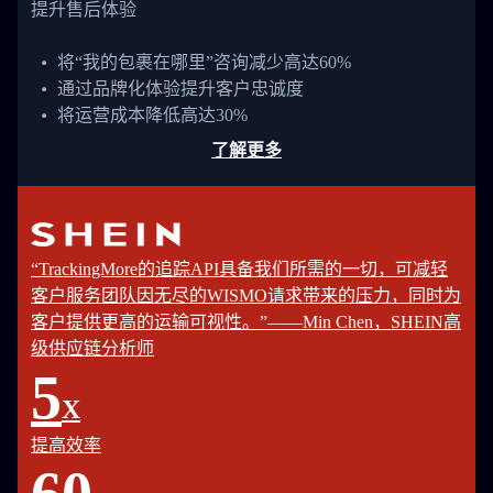
提升售后体验
将“我的包裹在哪里”咨询减少高达60%
通过品牌化体验提升客户忠诚度
将运营成本降低高达30%
了解更多
“TrackingMore的追踪API具备我们所需的一切，可减轻
客户服务团队因无尽的WISMO请求带来的压力，同时为
客户提供更高的运输可视性。”——Min Chen，SHEIN高
级供应链分析师
5
X
提高效率