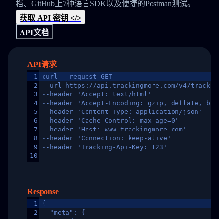
档、GitHub上7种语言SDK以及便捷的Postman测试。
获取 API 密钥 </>
API文档
API请求
1
curl --request GET
2
--url https://api.trackingmore.com/v4/trackin
3
--header 'Accept: text/html'
4
--header 'Accept-Encoding: gzip, deflate, br,
5
--header 'Content-Type: application/json'
6
--header 'Cache-Control: max-age=0'
7
--header 'Host: www.trackingmore.com'
8
--header 'Connection: keep-alive'
9
--header 'Tracking-Api-Key: 123'
10
Response
1
{
2
  "meta": {