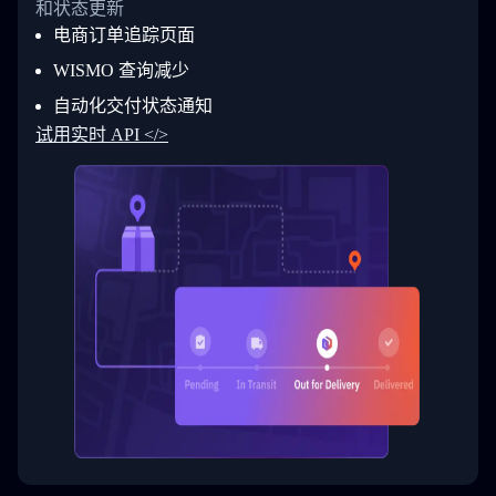
和状态更新
28
            "Details": "BEIJING-CHINA,PEOPLES
29
          }
电商订单追踪页面
30
        ]
31
      }
WISMO 查询减少
32
    ]
自动化交付状态通知
33
  }
34
}
试用实时 API </>