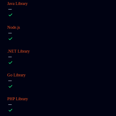
Java Library
Node.js
.NET Library
Go Library
PHP Library