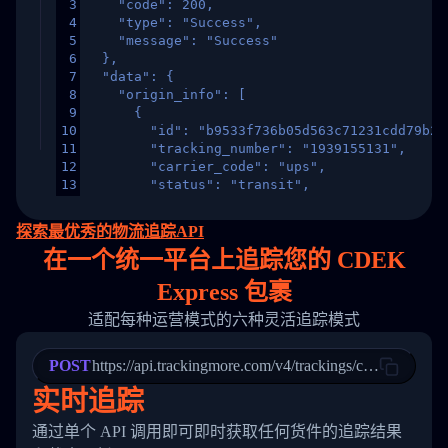
3
    "code": 200,
4
    "type": "Success",
5
    "message": "Success"
6
  },
7
  "data": {
8
    "origin_info": [
9
      {
10
        "id": "b9533f736b05d563c71231cdd79b2a
11
        "tracking_number": "1939155131",
12
        "carrier_code": "ups",
13
        "status": "transit",
14
        "original_country": "China",
15
        "destination_country": "United States
探索最优秀的物流追踪API
16
        "itemTimeLength": 2,
在
一个
统一平台上追踪您的 CDEK
17
        "weblink": "",
18
        "phone": null,
Express 包裹
19
        "trackinfo": [
20
          {
适配每种运营模式的六种灵活追踪模式
21
            "Date": "2017-03-08 04: 22: 00",
22
            "StatusDescription": "Departed Fa
POST
23
            "Details": "Departed Facility in 
https://api.trackingmore.com/v4/trackings/create
24
          },
实时追踪
25
          {
26
            "Date": "2017-03-06 15:28:00",
通过单个 API 调用即可即时获取任何货件的追踪结果
27
            "StatusDescription": "Shipment pi