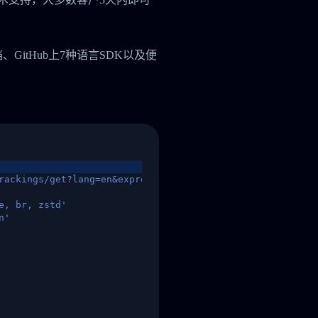
档、GitHub上7种语言SDK以及便
rackings/get?lang=en&express=ups&tracknumber=1939155131
e, br, zstd'
n'