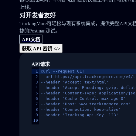
上线。
对开发者友好
TrackingMore可轻松与现有系统集成，提供完整API文
捷的Postman测试。
API文档
获取 API 密钥 </>
API请求
1
curl --request GET
2
--url https://api.trackingmore.com/v4/t
3
--header 'Accept: text/html'
4
--header 'Accept-Encoding: gzip, deflat
5
--header 'Content-Type: application/jso
6
--header 'Cache-Control: max-age=0'
7
--header 'Host: www.trackingmore.com'
8
--header 'Connection: keep-alive'
9
--header 'Tracking-Api-Key: 123'
10