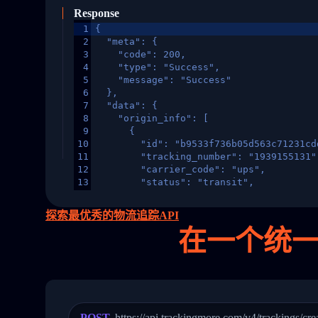
Response
1
{
2
  "meta": {
3
    "code": 200,
4
    "type": "Success",
5
    "message": "Success"
6
  },
7
  "data": {
8
    "origin_info": [
9
      {
10
        "id": "b9533f736b05d563c71231cd
11
        "tracking_number": "1939155131"
12
        "carrier_code": "ups",
13
        "status": "transit",
14
        "original_country": "China",
15
        "destination_country": "United 
探索最优秀的物流追踪API
16
        "itemTimeLength": 2,
在
一个
统一
17
        "weblink": "",
18
        "phone": null,
19
        "trackinfo": [
20
          {
21
            "Date": "2017-03-08 04: 22:
22
            "StatusDescription": "Depar
23
            "Details": "Departed Facili
POST
https://api.trackingmore.com/v4/trackings/cre