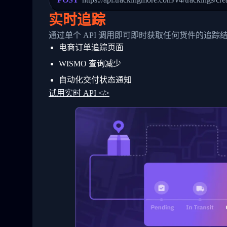
24
          },
25
          {
实时追踪
26
            "Date": "2017-03-06 15:28:0
27
            "StatusDescription": "Shipm
通过单个 API 调用即可即时获取任何货件的追踪
28
            "Details": "BEIJING-CHINA,P
电商订单追踪页面
29
          }
30
        ]
WISMO 查询减少
31
      }
32
    ]
自动化交付状态通知
33
  }
试用实时 API </>
34
}