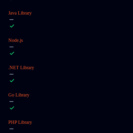
Java Library
Node.js
.NET Library
Go Library
PHP Library