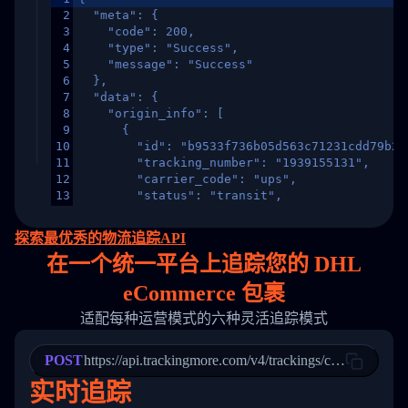
2
  "meta": {
3
    "code": 200,
4
    "type": "Success",
5
    "message": "Success"
6
  },
7
  "data": {
8
    "origin_info": [
9
      {
10
        "id": "b9533f736b05d563c71231cdd79b2a
11
        "tracking_number": "1939155131",
12
        "carrier_code": "ups",
13
        "status": "transit",
14
        "original_country": "China",
15
        "destination_country": "United States
探索最优秀的物流追踪API
16
        "itemTimeLength": 2,
在
一个
统一平台上追踪您的 DHL
17
        "weblink": "",
18
        "phone": null,
eCommerce 包裹
19
        "trackinfo": [
20
          {
适配每种运营模式的六种灵活追踪模式
21
            "Date": "2017-03-08 04: 22: 00",
22
            "StatusDescription": "Departed Fa
POST
23
            "Details": "Departed Facility in 
https://api.trackingmore.com/v4/trackings/create
24
          },
实时追踪
25
          {