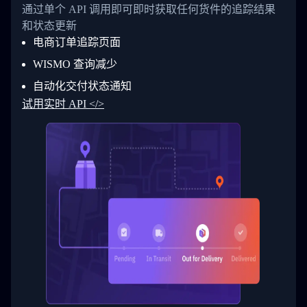
26
            "Date": "2017-03-06 15:28:00",
通过单个 API 调用即可即时获取任何货件的追踪结果
27
            "StatusDescription": "Shipment pi
和状态更新
28
            "Details": "BEIJING-CHINA,PEOPLES
29
          }
电商订单追踪页面
30
        ]
31
      }
WISMO 查询减少
32
    ]
自动化交付状态通知
33
  }
34
}
试用实时 API </>