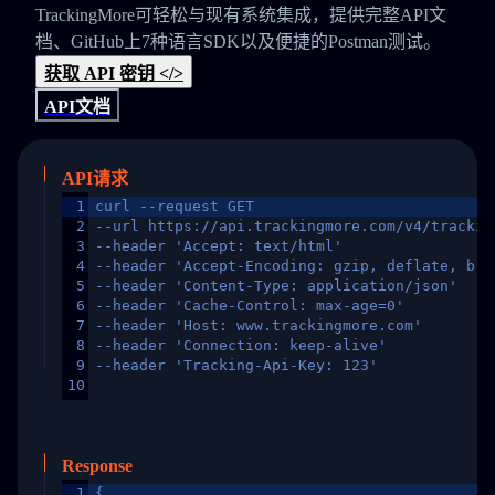
TrackingMore可轻松与现有系统集成，提供完整API文
档、GitHub上7种语言SDK以及便捷的Postman测试。
获取 API 密钥 </>
API文档
API请求
1
curl --request GET
2
--url https://api.trackingmore.com/v4/trackin
3
--header 'Accept: text/html'
4
--header 'Accept-Encoding: gzip, deflate, br,
5
--header 'Content-Type: application/json'
6
--header 'Cache-Control: max-age=0'
7
--header 'Host: www.trackingmore.com'
8
--header 'Connection: keep-alive'
9
--header 'Tracking-Api-Key: 123'
10
Response
1
{