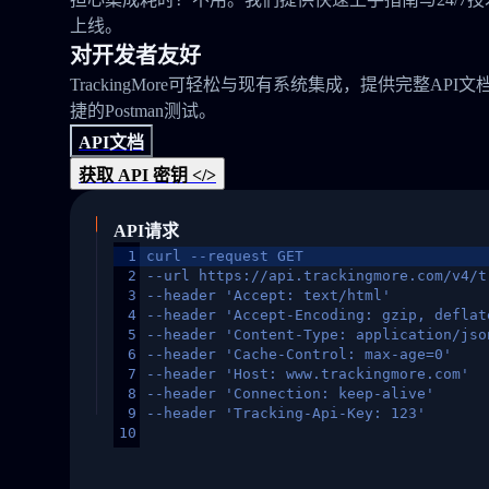
上线。
对开发者友好
TrackingMore可轻松与现有系统集成，提供完整API文
捷的Postman测试。
API文档
获取 API 密钥 </>
API请求
1
curl --request GET
2
--url https://api.trackingmore.com/v4/t
3
--header 'Accept: text/html'
4
--header 'Accept-Encoding: gzip, deflat
5
--header 'Content-Type: application/jso
6
--header 'Cache-Control: max-age=0'
7
--header 'Host: www.trackingmore.com'
8
--header 'Connection: keep-alive'
9
--header 'Tracking-Api-Key: 123'
10