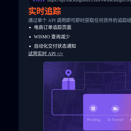
24
          },
25
          {
实时追踪
26
            "Date": "2017-03-06 15:28:0
27
            "StatusDescription": "Shipm
通过单个 API 调用即可即时获取任何货件的追踪
28
            "Details": "BEIJING-CHINA,P
电商订单追踪页面
29
          }
30
        ]
WISMO 查询减少
31
      }
32
    ]
自动化交付状态通知
33
  }
试用实时 API </>
34
}