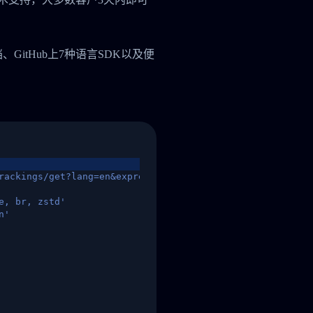
档、GitHub上7种语言SDK以及便
rackings/get?lang=en&express=ups&tracknumber=1939155131
e, br, zstd'
n'