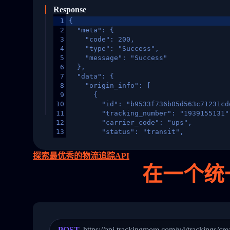
Response
1
{
2
  "meta": {
3
    "code": 200,
4
    "type": "Success",
5
    "message": "Success"
6
  },
7
  "data": {
8
    "origin_info": [
9
      {
10
        "id": "b9533f736b05d563c71231cd
11
        "tracking_number": "1939155131"
12
        "carrier_code": "ups",
13
        "status": "transit",
14
        "original_country": "China",
15
        "destination_country": "United 
探索最优秀的物流追踪API
16
        "itemTimeLength": 2,
在
一个
统
17
        "weblink": "",
18
        "phone": null,
19
        "trackinfo": [
20
          {
21
            "Date": "2017-03-08 04: 22:
22
            "StatusDescription": "Depar
23
            "Details": "Departed Facili
POST
https://api.trackingmore.com/v4/trackings/cre