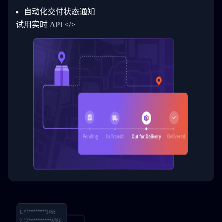
30
        ]
31
      }
自动化交付状态通知
32
    ]
试用实时 API </>
33
  }
34
}