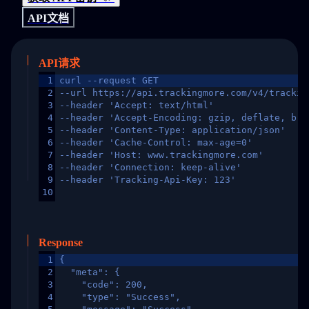
API文档
API请求
1
curl --request GET
2
--url https://api.trackingmore.com/v4/trackin
3
--header 'Accept: text/html'
4
--header 'Accept-Encoding: gzip, deflate, br,
5
--header 'Content-Type: application/json'
6
--header 'Cache-Control: max-age=0'
7
--header 'Host: www.trackingmore.com'
8
--header 'Connection: keep-alive'
9
--header 'Tracking-Api-Key: 123'
10
Response
1
{
2
  "meta": {
3
    "code": 200,
4
    "type": "Success",