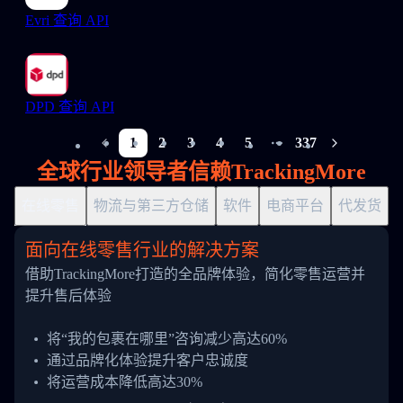
Evri 查询 API
DPD 查询 API
1
2
3
4
5
337
More pages
全球行业领导者信赖TrackingMore
在线零售
物流与第三方仓储
软件
电商平台
代发货
面向在线零售行业的解决方案
借助TrackingMore打造的全品牌体验，简化零售运营并
提升售后体验
将“我的包裹在哪里”咨询减少高达60%
通过品牌化体验提升客户忠诚度
将运营成本降低高达30%