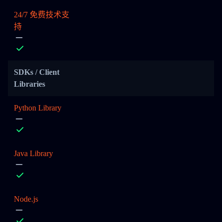
24/7 免费技术支
持
SDKs / Client
Libraries
Python Library
Java Library
Node.js