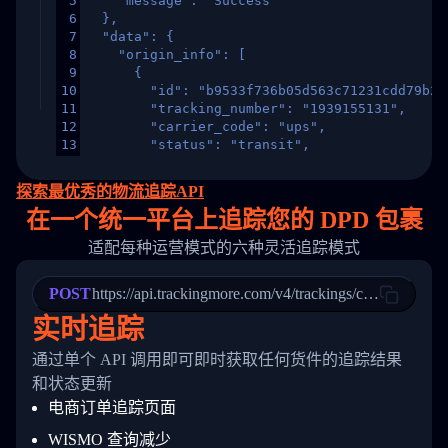
5
    "message": "Success"
6
  },
7
  "data": {
8
    "origin_info": [
9
      {
10
        "id": "b9533f736b05d563c71231cdd79b2a
11
        "tracking_number": "1939155131",
12
        "carrier_code": "ups",
13
        "status": "transit",
14
        "original_country": "China",
15
        "destination_country": "United States
探索最优秀的物流追踪API
16
        "itemTimeLength": 2,
在
一个
统一平台上追踪您的 DPD 包裹
17
        "weblink": "",
18
        "phone": null,
适配每种运营模式的六种灵活追踪模式
19
        "trackinfo": [
20
          {
21
            "Date": "2017-03-08 04: 22: 00",
POST
https://api.trackingmore.com/v4/trackings/create
22
            "StatusDescription": "Departed Fa
实时追踪
23
            "Details": "Departed Facility in 
24
          },
通过单个 API 调用即可即时获取任何货件的追踪结果
25
          {
26
            "Date": "2017-03-06 15:28:00",
和状态更新
27
            "StatusDescription": "Shipment pi
电商订单追踪页面
28
            "Details": "BEIJING-CHINA,PEOPLES
29
          }
WISMO 查询减少