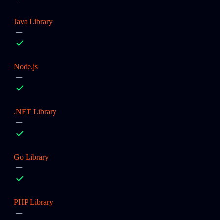
Java Library
Node.js
.NET Library
Go Library
PHP Library