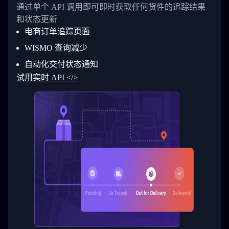
26
            "Date": "2017-03-06 15:28:00",
通过单个 API 调用即可即时获取任何货件的追踪结果
27
            "StatusDescription": "Shipment pi
和状态更新
28
            "Details": "BEIJING-CHINA,PEOPLES
29
          }
电商订单追踪页面
30
        ]
31
      }
WISMO 查询减少
32
    ]
自动化交付状态通知
33
  }
34
}
试用实时 API </>