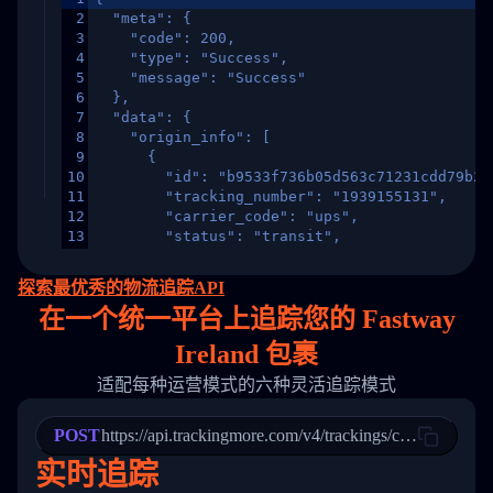
2
  "meta": {
3
    "code": 200,
4
    "type": "Success",
5
    "message": "Success"
6
  },
7
  "data": {
8
    "origin_info": [
9
      {
10
        "id": "b9533f736b05d563c71231cdd79b2a
11
        "tracking_number": "1939155131",
12
        "carrier_code": "ups",
13
        "status": "transit",
14
        "original_country": "China",
15
        "destination_country": "United States
探索最优秀的物流追踪API
16
        "itemTimeLength": 2,
在
一个
统一平台上追踪您的 Fastway
17
        "weblink": "",
18
        "phone": null,
Ireland 包裹
19
        "trackinfo": [
20
          {
适配每种运营模式的六种灵活追踪模式
21
            "Date": "2017-03-08 04: 22: 00",
22
            "StatusDescription": "Departed Fa
POST
23
            "Details": "Departed Facility in 
https://api.trackingmore.com/v4/trackings/create
24
          },
实时追踪
25
          {