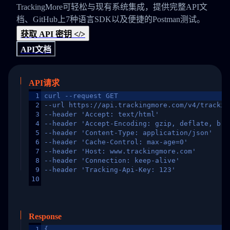
TrackingMore可轻松与现有系统集成，提供完整API文
档、GitHub上7种语言SDK以及便捷的Postman测试。
获取 API 密钥 </>
API文档
API请求
1
curl --request GET
2
--url https://api.trackingmore.com/v4/trackin
3
--header 'Accept: text/html'
4
--header 'Accept-Encoding: gzip, deflate, br,
5
--header 'Content-Type: application/json'
6
--header 'Cache-Control: max-age=0'
7
--header 'Host: www.trackingmore.com'
8
--header 'Connection: keep-alive'
9
--header 'Tracking-Api-Key: 123'
10
Response
1
{