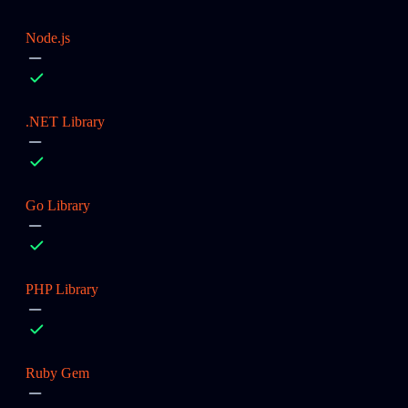
Node.js
.NET Library
Go Library
PHP Library
Ruby Gem