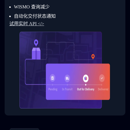
30
        ]
31
      }
WISMO 查询减少
32
    ]
自动化交付状态通知
33
  }
34
}
试用实时 API </>