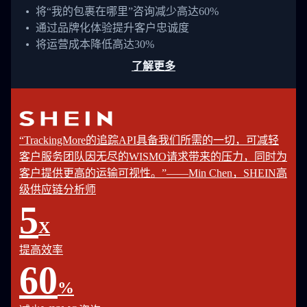
将“我的包裹在哪里”咨询减少高达60%
通过品牌化体验提升客户忠诚度
将运营成本降低高达30%
了解更多
“TrackingMore的追踪API具备我们所需的一切，可减轻
客户服务团队因无尽的WISMO请求带来的压力，同时为
客户提供更高的运输可视性。”——Min Chen，SHEIN高
级供应链分析师
5
X
提高效率
60
%