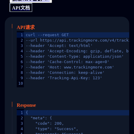
API文档
API请求
1
curl --request GET
2
--url https://api.trackingmore.com/v4/trackin
3
--header 'Accept: text/html'
4
--header 'Accept-Encoding: gzip, deflate, br,
5
--header 'Content-Type: application/json'
6
--header 'Cache-Control: max-age=0'
7
--header 'Host: www.trackingmore.com'
8
--header 'Connection: keep-alive'
9
--header 'Tracking-Api-Key: 123'
10
Response
1
{
2
  "meta": {
3
    "code": 200,
4
    "type": "Success",