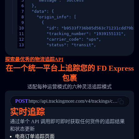
5
    "message": "Success"
6
  },
7
  "data": {
8
    "origin_info": [
9
      {
10
        "id": "b9533f736b05d563c71231cdd79b2a
11
        "tracking_number": "1939155131",
12
        "carrier_code": "ups",
13
        "status": "transit",
14
        "original_country": "China",
15
        "destination_country": "United States
探索最优秀的物流追踪API
16
        "itemTimeLength": 2,
在
一个
统一平台上追踪您的 FD Express
17
        "weblink": "",
18
        "phone": null,
包裹
19
        "trackinfo": [
20
          {
适配每种运营模式的六种灵活追踪模式
21
            "Date": "2017-03-08 04: 22: 00",
22
            "StatusDescription": "Departed Fa
POST
23
            "Details": "Departed Facility in 
https://api.trackingmore.com/v4/trackings/create
24
          },
实时追踪
25
          {
26
            "Date": "2017-03-06 15:28:00",
通过单个 API 调用即可即时获取任何货件的追踪结果
27
            "StatusDescription": "Shipment pi
和状态更新
28
            "Details": "BEIJING-CHINA,PEOPLES
29
          }
电商订单追踪页面