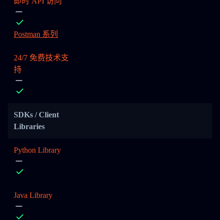
即时 API 访问
Postman 系列
24/7 免费技术支
持
SDKs / Client
Libraries
Python Library
Java Library