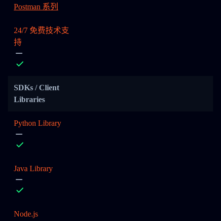
Postman 系列
24/7 免费技术支
持
SDKs / Client
Libraries
Python Library
Java Library
Node.js