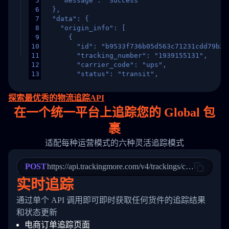
5
    "message": "Success"
6
  },
7
  "data": {
8
    "origin_info": [
9
      {
10
        "id": "b9533f736b05d563c71231cdd79b2a
11
        "tracking_number": "1939155131",
12
        "carrier_code": "ups",
13
        "status": "transit",
14
        "original_country": "China",
15
        "destination_country": "United States
探索最优秀的物流追踪API
16
        "itemTimeLength": 2,
在
一个
统一平台上追踪您的 Global 包
17
        "weblink": "",
18
        "phone": null,
裹
19
        "trackinfo": [
20
          {
适配每种运营模式的六种灵活追踪模式
21
            "Date": "2017-03-08 04: 22: 00",
22
            "StatusDescription": "Departed Fa
POST
23
            "Details": "Departed Facility in 
https://api.trackingmore.com/v4/trackings/create
24
          },
实时追踪
25
          {
26
            "Date": "2017-03-06 15:28:00",
通过单个 API 调用即可即时获取任何货件的追踪结果
27
            "StatusDescription": "Shipment pi
和状态更新
28
            "Details": "BEIJING-CHINA,PEOPLES
29
          }
电商订单追踪页面