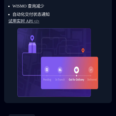
30
        ]
31
      }
WISMO 查询减少
32
    ]
自动化交付状态通知
33
  }
34
}
试用实时 API </>