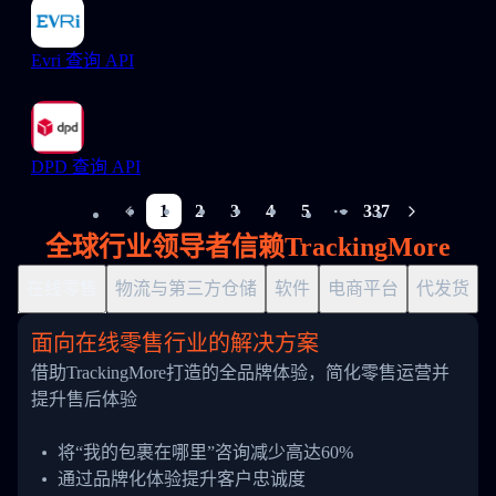
Evri 查询 API
DPD 查询 API
1
2
3
4
5
337
More pages
全球行业领导者信赖TrackingMore
在线零售
物流与第三方仓储
软件
电商平台
代发货
面向在线零售行业的解决方案
借助TrackingMore打造的全品牌体验，简化零售运营并
提升售后体验
将“我的包裹在哪里”咨询减少高达60%
通过品牌化体验提升客户忠诚度