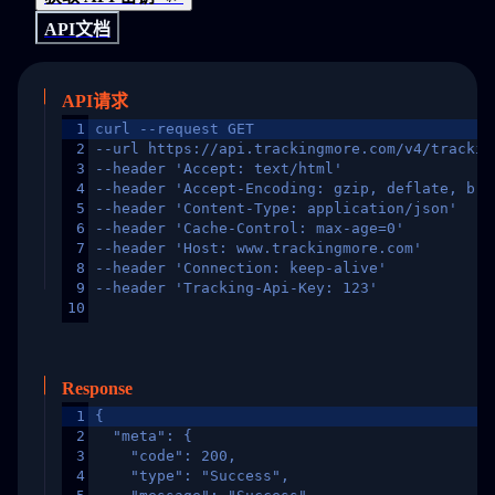
API文档
API请求
1
curl --request GET
2
--url https://api.trackingmore.com/v4/trackin
3
--header 'Accept: text/html'
4
--header 'Accept-Encoding: gzip, deflate, br,
5
--header 'Content-Type: application/json'
6
--header 'Cache-Control: max-age=0'
7
--header 'Host: www.trackingmore.com'
8
--header 'Connection: keep-alive'
9
--header 'Tracking-Api-Key: 123'
10
Response
1
{
2
  "meta": {
3
    "code": 200,
4
    "type": "Success",