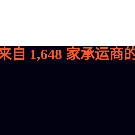
来自
1,648
家承运商