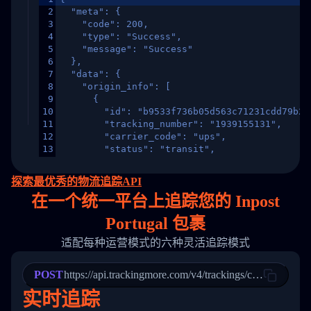
2
  "meta": {
3
    "code": 200,
4
    "type": "Success",
5
    "message": "Success"
6
  },
7
  "data": {
8
    "origin_info": [
9
      {
10
        "id": "b9533f736b05d563c71231cdd79b2a
11
        "tracking_number": "1939155131",
12
        "carrier_code": "ups",
13
        "status": "transit",
14
        "original_country": "China",
15
        "destination_country": "United States
探索最优秀的物流追踪API
16
        "itemTimeLength": 2,
在
一个
统一平台上追踪您的 Inpost
17
        "weblink": "",
18
        "phone": null,
Portugal 包裹
19
        "trackinfo": [
20
          {
适配每种运营模式的六种灵活追踪模式
21
            "Date": "2017-03-08 04: 22: 00",
22
            "StatusDescription": "Departed Fa
POST
23
            "Details": "Departed Facility in 
https://api.trackingmore.com/v4/trackings/create
24
          },
实时追踪
25
          {