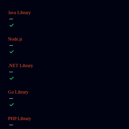
Java Library
Node.js
.NET Library
Go Library
PHP Library