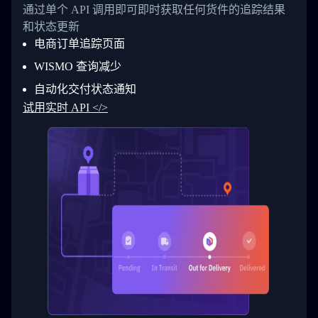
26
            "Date": "2017-03-06 15:28:00",
通过单个 API 调用即可即时获取任何货件的追踪结果
27
            "StatusDescription": "Shipment pi
和状态更新
28
            "Details": "BEIJING-CHINA,PEOPLES
29
          }
电商订单追踪页面
30
        ]
31
      }
WISMO 查询减少
32
    ]
自动化交付状态通知
33
  }
34
}
试用实时 API </>