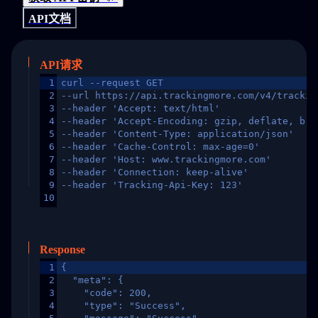
API文档
API请求
1
curl --request GET
2
--url https://api.trackingmore.com/v4/trackin
3
--header 'Accept: text/html'
4
--header 'Accept-Encoding: gzip, deflate, br,
5
--header 'Content-Type: application/json'
6
--header 'Cache-Control: max-age=0'
7
--header 'Host: www.trackingmore.com'
8
--header 'Connection: keep-alive'
9
--header 'Tracking-Api-Key: 123'
10
Response
1
{
2
  "meta": {
3
    "code": 200,
4
    "type": "Success",