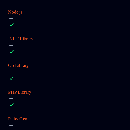
Node.js
.NET Library
Go Library
PHP Library
Ruby Gem