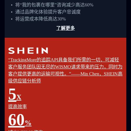
将“我的包裹在哪里”咨询减少高达60%
通过品牌化体验提升客户忠诚度
将运营成本降低高达30%
了解更多
“TrackingMore的追踪API具备我们所需的一切，可减轻
客户服务团队因无尽的WISMO请求带来的压力，同时为
客户提供更高的运输可视性。”——Min Chen，SHEIN高
级供应链分析师
5
X
提高效率
60
%