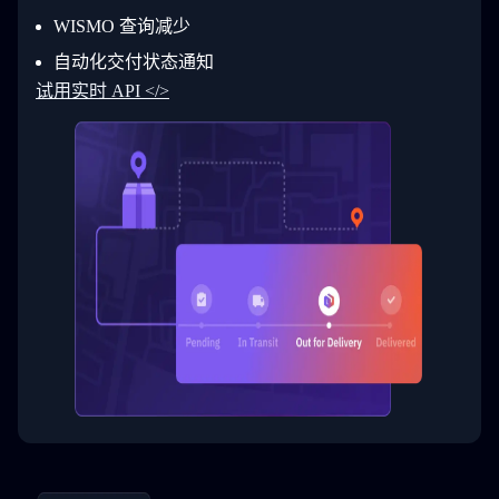
30
        ]
31
      }
WISMO 查询减少
32
    ]
自动化交付状态通知
33
  }
34
}
试用实时 API </>