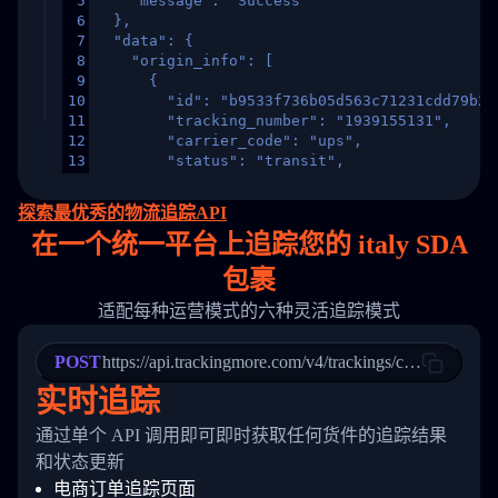
5
    "message": "Success"
6
  },
7
  "data": {
8
    "origin_info": [
9
      {
10
        "id": "b9533f736b05d563c71231cdd79b2a
11
        "tracking_number": "1939155131",
12
        "carrier_code": "ups",
13
        "status": "transit",
14
        "original_country": "China",
15
        "destination_country": "United States
探索最优秀的物流追踪API
16
        "itemTimeLength": 2,
在
一个
统一平台上追踪您的 italy SDA
17
        "weblink": "",
18
        "phone": null,
包裹
19
        "trackinfo": [
20
          {
适配每种运营模式的六种灵活追踪模式
21
            "Date": "2017-03-08 04: 22: 00",
22
            "StatusDescription": "Departed Fa
POST
23
            "Details": "Departed Facility in 
https://api.trackingmore.com/v4/trackings/create
24
          },
实时追踪
25
          {
26
            "Date": "2017-03-06 15:28:00",
通过单个 API 调用即可即时获取任何货件的追踪结果
27
            "StatusDescription": "Shipment pi
和状态更新
28
            "Details": "BEIJING-CHINA,PEOPLES
29
          }
电商订单追踪页面