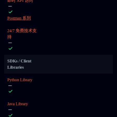
即时 API 访问
Postman 系列
24/7 免费技术支
持
SDKs / Client
Libraries
Python Library
Java Library