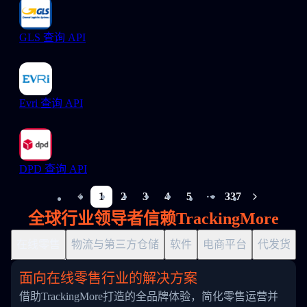
GLS 查询 API
Evri 查询 API
DPD 查询 API
1
2
3
4
5
337
More pages
全球行业领导者信赖TrackingMore
在线零售
物流与第三方仓储
软件
电商平台
代发货
面向在线零售行业的解决方案
借助TrackingMore打造的全品牌体验，简化零售运营并