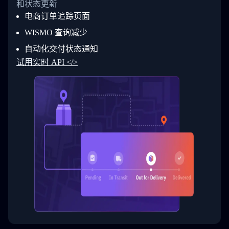
和状态更新
28
            "Details": "BEIJING-CHINA,PEOPLES
29
          }
电商订单追踪页面
30
        ]
31
      }
WISMO 查询减少
32
    ]
自动化交付状态通知
33
  }
34
}
试用实时 API </>