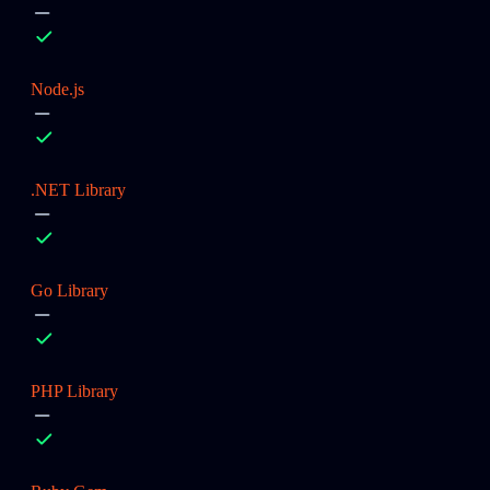
Node.js
.NET Library
Go Library
PHP Library