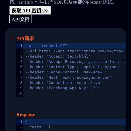
档、GitHub上7种语言SDK以及便捷的Postman测试。
获取 API 密钥 </>
API文档
API请求
1
curl --request GET
2
--url https://api.trackingmore.com/v4/trackin
3
--header 'Accept: text/html'
4
--header 'Accept-Encoding: gzip, deflate, br,
5
--header 'Content-Type: application/json'
6
--header 'Cache-Control: max-age=0'
7
--header 'Host: www.trackingmore.com'
8
--header 'Connection: keep-alive'
9
--header 'Tracking-Api-Key: 123'
10
Response
1
{
2
  "meta": {