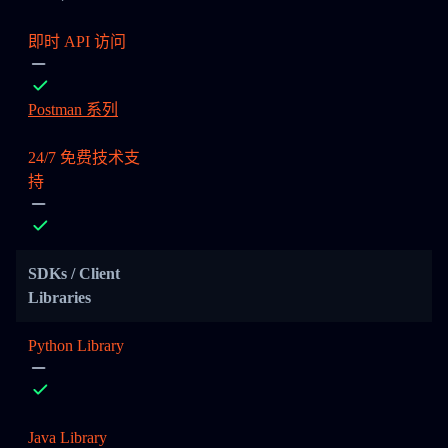
即时 API 访问
Postman 系列
24/7 免费技术支
持
SDKs / Client
Libraries
Python Library
Java Library