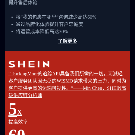
提升售后体验
将“我的包裹在哪里”咨询减少高达60%
通过品牌化体验提升客户忠诚度
将运营成本降低高达30%
了解更多
“TrackingMore的追踪API具备我们所需的一切，可减轻
客户服务团队因无尽的WISMO请求带来的压力，同时为
客户提供更高的运输可视性。”——Min Chen，SHEIN高
级供应链分析师
5
X
提高效率