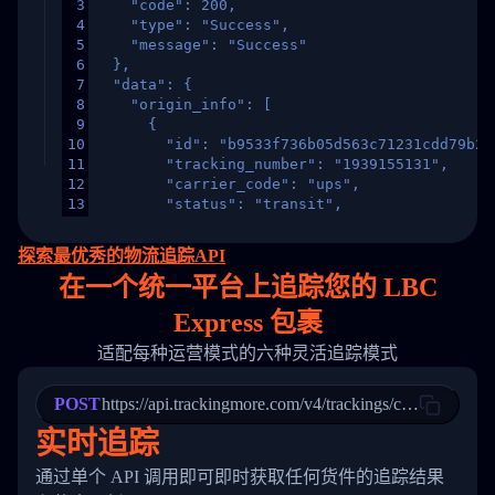
3
    "code": 200,
4
    "type": "Success",
5
    "message": "Success"
6
  },
7
  "data": {
8
    "origin_info": [
9
      {
10
        "id": "b9533f736b05d563c71231cdd79b2a
11
        "tracking_number": "1939155131",
12
        "carrier_code": "ups",
13
        "status": "transit",
14
        "original_country": "China",
15
        "destination_country": "United States
探索最优秀的物流追踪API
16
        "itemTimeLength": 2,
在
一个
统一平台上追踪您的 LBC
17
        "weblink": "",
18
        "phone": null,
Express 包裹
19
        "trackinfo": [
20
          {
适配每种运营模式的六种灵活追踪模式
21
            "Date": "2017-03-08 04: 22: 00",
22
            "StatusDescription": "Departed Fa
POST
23
            "Details": "Departed Facility in 
https://api.trackingmore.com/v4/trackings/create
24
          },
实时追踪
25
          {
26
            "Date": "2017-03-06 15:28:00",
通过单个 API 调用即可即时获取任何货件的追踪结果
27
            "StatusDescription": "Shipment pi