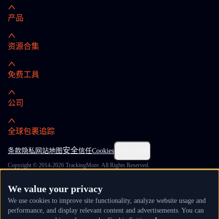
产品
资源合集
免费工具
公司
全球包裹追踪
安全
条款
隐私
网站地图
信任
Cookies
Cookie 设置
Copyright © 2014-2026 TrackingMore. All Rights Reserved.
We value your privacy
We use cookies to improve site functionality, analyze website usage and
performance, and display relevant content and advertisements. You can