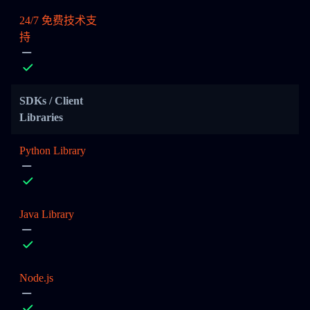
24/7 免费技术支
持
SDKs / Client
Libraries
Python Library
Java Library
Node.js