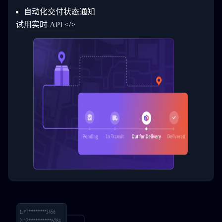
30
        ]
31
      }
自动化交付状态通知
32
    ]
试用实时 API </>
33
  }
34
}