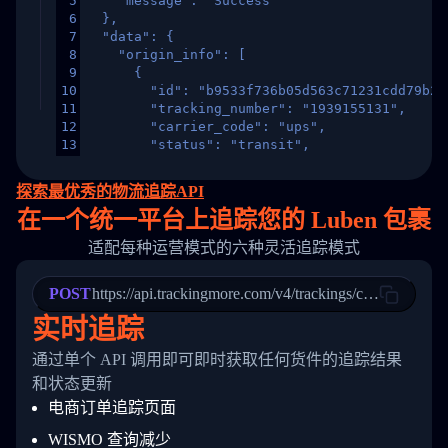
5
    "message": "Success"
6
  },
7
  "data": {
8
    "origin_info": [
9
      {
10
        "id": "b9533f736b05d563c71231cdd79b2a
11
        "tracking_number": "1939155131",
12
        "carrier_code": "ups",
13
        "status": "transit",
14
        "original_country": "China",
15
        "destination_country": "United States
探索最优秀的物流追踪API
16
        "itemTimeLength": 2,
在
一个
统一平台上追踪您的 Luben 包裹
17
        "weblink": "",
18
        "phone": null,
适配每种运营模式的六种灵活追踪模式
19
        "trackinfo": [
20
          {
21
            "Date": "2017-03-08 04: 22: 00",
POST
https://api.trackingmore.com/v4/trackings/create
22
            "StatusDescription": "Departed Fa
实时追踪
23
            "Details": "Departed Facility in 
24
          },
通过单个 API 调用即可即时获取任何货件的追踪结果
25
          {
26
            "Date": "2017-03-06 15:28:00",
和状态更新
27
            "StatusDescription": "Shipment pi
电商订单追踪页面
28
            "Details": "BEIJING-CHINA,PEOPLES
29
          }
WISMO 查询减少