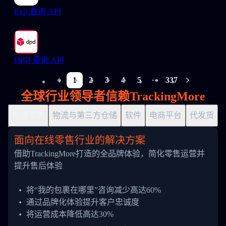
Evri 查询 API
DPD 查询 API
1
2
3
4
5
337
More pages
全球行业领导者信赖TrackingMore
在线零售
物流与第三方仓储
软件
电商平台
代发货
面向在线零售行业的解决方案
借助TrackingMore打造的全品牌体验，简化零售运营并
提升售后体验
将“我的包裹在哪里”咨询减少高达60%
通过品牌化体验提升客户忠诚度
将运营成本降低高达30%