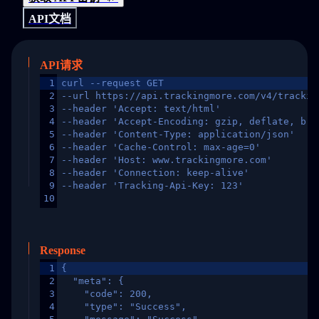
API文档
API请求
1
curl --request GET
2
--url https://api.trackingmore.com/v4/trackin
3
--header 'Accept: text/html'
4
--header 'Accept-Encoding: gzip, deflate, br,
5
--header 'Content-Type: application/json'
6
--header 'Cache-Control: max-age=0'
7
--header 'Host: www.trackingmore.com'
8
--header 'Connection: keep-alive'
9
--header 'Tracking-Api-Key: 123'
10
Response
1
{
2
  "meta": {
3
    "code": 200,
4
    "type": "Success",