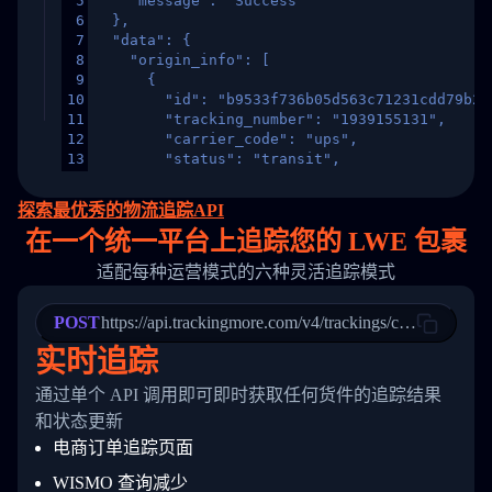
5
    "message": "Success"
6
  },
7
  "data": {
8
    "origin_info": [
9
      {
10
        "id": "b9533f736b05d563c71231cdd79b2a
11
        "tracking_number": "1939155131",
12
        "carrier_code": "ups",
13
        "status": "transit",
14
        "original_country": "China",
15
        "destination_country": "United States
探索最优秀的物流追踪API
16
        "itemTimeLength": 2,
在
一个
统一平台上追踪您的 LWE 包裹
17
        "weblink": "",
18
        "phone": null,
适配每种运营模式的六种灵活追踪模式
19
        "trackinfo": [
20
          {
21
            "Date": "2017-03-08 04: 22: 00",
POST
https://api.trackingmore.com/v4/trackings/create
22
            "StatusDescription": "Departed Fa
实时追踪
23
            "Details": "Departed Facility in 
24
          },
通过单个 API 调用即可即时获取任何货件的追踪结果
25
          {
26
            "Date": "2017-03-06 15:28:00",
和状态更新
27
            "StatusDescription": "Shipment pi
电商订单追踪页面
28
            "Details": "BEIJING-CHINA,PEOPLES
29
          }
WISMO 查询减少