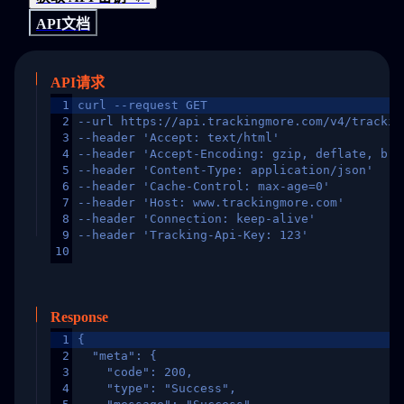
API文档
API请求
1
curl --request GET
2
--url https://api.trackingmore.com/v4/trackin
3
--header 'Accept: text/html'
4
--header 'Accept-Encoding: gzip, deflate, br,
5
--header 'Content-Type: application/json'
6
--header 'Cache-Control: max-age=0'
7
--header 'Host: www.trackingmore.com'
8
--header 'Connection: keep-alive'
9
--header 'Tracking-Api-Key: 123'
10
Response
1
{
2
  "meta": {
3
    "code": 200,
4
    "type": "Success",