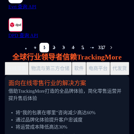
Evri 查询 API
DPD 查询 API
1
2
3
4
5
337
More pages
全球行业领导者信赖TrackingMore
在线零售
物流与第三方仓储
软件
电商平台
代发货
面向在线零售行业的解决方案
借助TrackingMore打造的全品牌体验，简化零售运营并
提升售后体验
将“我的包裹在哪里”咨询减少高达60%
通过品牌化体验提升客户忠诚度
将运营成本降低高达30%