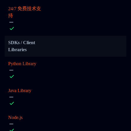
24/7 免费技术支
持
SDKs / Client
Libraries
Python Library
Java Library
Node.js