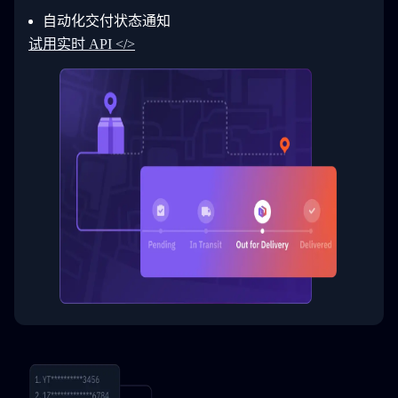
30
        ]
31
      }
自动化交付状态通知
32
    ]
试用实时 API </>
33
  }
34
}