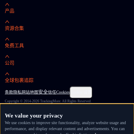
产品
资源合集
免费工具
公司
全球包裹追踪
安全
条款
隐私
网站地图
信任
Cookies
Cookie 设置
Copyright © 2014-2026 TrackingMore. All Rights Reserved.
We value your privacy
We use cookies to improve site functionality, analyze website usage and
performance, and display relevant content and advertisements. You can