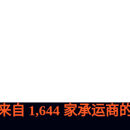
来自
1,644
家承运商