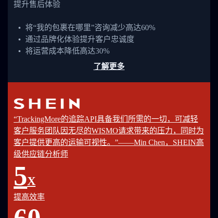
提升售后体验
将“我的包裹在哪里”咨询减少高达60%
通过品牌化体验提升客户忠诚度
将运营成本降低高达30%
了解更多
“TrackingMore的追踪API具备我们所需的一切，可减轻
客户服务团队因无尽的WISMO请求带来的压力，同时为
客户提供更高的运输可视性。”——Min Chen，SHEIN高
级供应链分析师
5
X
提高效率