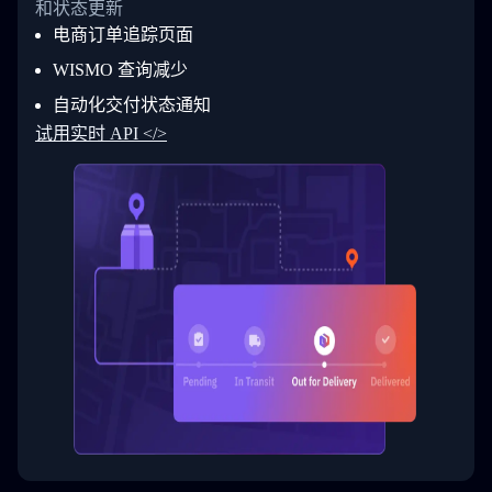
和状态更新
28
            "Details": "BEIJING-CHINA,PEOPLES
29
          }
电商订单追踪页面
30
        ]
31
      }
WISMO 查询减少
32
    ]
自动化交付状态通知
33
  }
34
}
试用实时 API </>