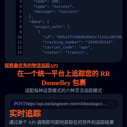
3
    "code": 200,
4
    "type": "Success",
5
    "message": "Success"
6
  },
7
  "data": {
8
    "origin_info": [
9
      {
10
        "id": "b9533f736b05d563c71231cdd79b2a
11
        "tracking_number": "1939155131",
12
        "carrier_code": "ups",
13
        "status": "transit",
14
        "original_country": "China",
15
        "destination_country": "United States
探索最优秀的物流追踪API
16
        "itemTimeLength": 2,
在
一个
统一平台上追踪您的 RR
17
        "weblink": "",
18
        "phone": null,
Donnelley 包裹
19
        "trackinfo": [
20
          {
适配每种运营模式的六种灵活追踪模式
21
            "Date": "2017-03-08 04: 22: 00",
22
            "StatusDescription": "Departed Fa
POST
23
            "Details": "Departed Facility in 
https://api.trackingmore.com/v4/trackings/create
24
          },
实时追踪
25
          {
26
            "Date": "2017-03-06 15:28:00",
通过单个 API 调用即可即时获取任何货件的追踪结果
27
            "StatusDescription": "Shipment pi