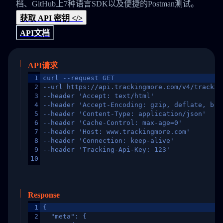
档、GitHub上7种语言SDK以及便捷的Postman测试。
获取 API 密钥 </>
API文档
API请求
1
curl --request GET
2
--url https://api.trackingmore.com/v4/trackin
3
--header 'Accept: text/html'
4
--header 'Accept-Encoding: gzip, deflate, br,
5
--header 'Content-Type: application/json'
6
--header 'Cache-Control: max-age=0'
7
--header 'Host: www.trackingmore.com'
8
--header 'Connection: keep-alive'
9
--header 'Tracking-Api-Key: 123'
10
Response
1
{
2
  "meta": {