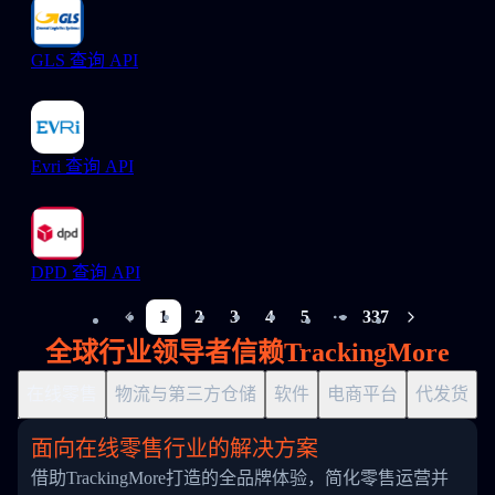
GLS 查询 API
Evri 查询 API
DPD 查询 API
1
2
3
4
5
337
More pages
全球行业领导者信赖TrackingMore
在线零售
物流与第三方仓储
软件
电商平台
代发货
面向在线零售行业的解决方案
借助TrackingMore打造的全品牌体验，简化零售运营并