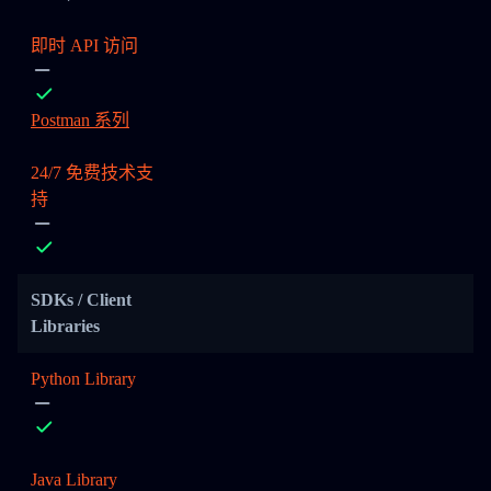
即时 API 访问
Postman 系列
24/7 免费技术支
持
SDKs / Client
Libraries
Python Library
Java Library