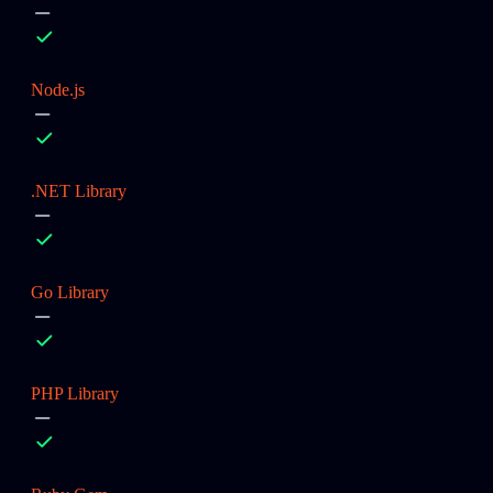
Node.js
.NET Library
Go Library
PHP Library