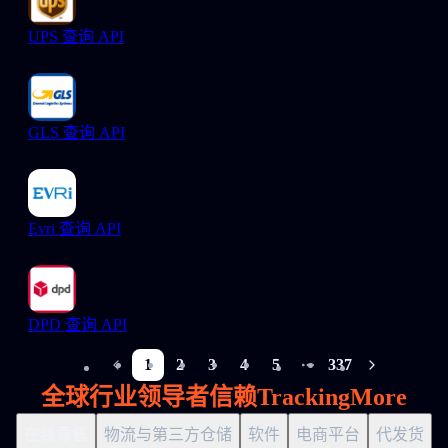
UPS 查询 API
GLS 查询 API
Evri 查询 API
DPD 查询 API
1
2
3
4
5
337
More pages
全球行业领导者信赖TrackingMore
在线零售
物流与第三方仓储
软件
电商平台
代发货