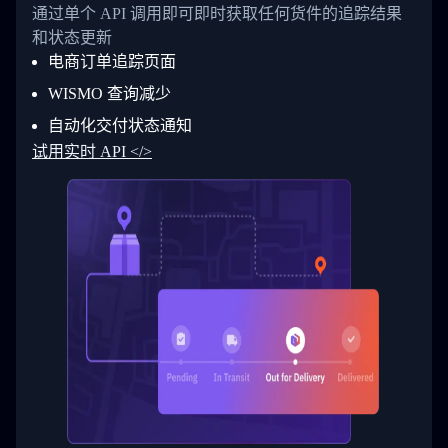
26
            "Date": "2017-03-06 15:28:00",
通过单个 API 调用即可即时获取任何货件的追踪结果
27
            "StatusDescription": "Shipment pi
和状态更新
28
            "Details": "BEIJING-CHINA,PEOPLES
29
          }
电商订单追踪页面
30
        ]
31
      }
WISMO 查询减少
32
    ]
自动化交付状态通知
33
  }
34
}
试用实时 API </>