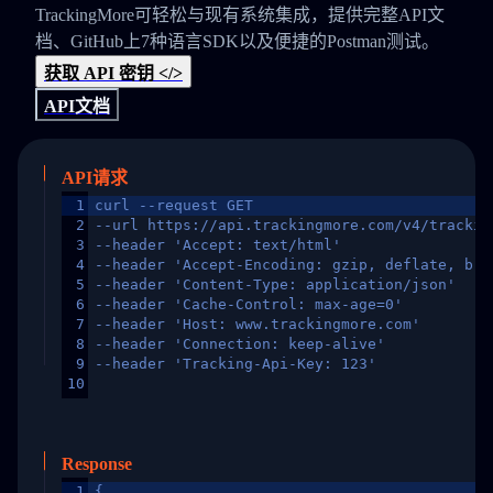
TrackingMore可轻松与现有系统集成，提供完整API文
档、GitHub上7种语言SDK以及便捷的Postman测试。
获取 API 密钥 </>
API文档
API请求
1
curl --request GET
2
--url https://api.trackingmore.com/v4/trackin
3
--header 'Accept: text/html'
4
--header 'Accept-Encoding: gzip, deflate, br,
5
--header 'Content-Type: application/json'
6
--header 'Cache-Control: max-age=0'
7
--header 'Host: www.trackingmore.com'
8
--header 'Connection: keep-alive'
9
--header 'Tracking-Api-Key: 123'
10
Response
1
{