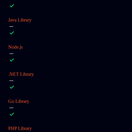
Java Library
Node.js
.NET Library
Go Library
PHP Library