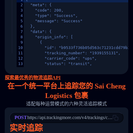
2
  "meta": {
3
    "code": 200,
4
    "type": "Success",
5
    "message": "Success"
6
  },
7
  "data": {
8
    "origin_info": [
9
      {
10
        "id": "b9533f736b05d563c71231cdd79b2a
11
        "tracking_number": "1939155131",
12
        "carrier_code": "ups",
13
        "status": "transit",
14
        "original_country": "China",
15
        "destination_country": "United States
探索最优秀的物流追踪API
16
        "itemTimeLength": 2,
在
一个
统一平台上追踪您的 Sai Cheng
17
        "weblink": "",
18
        "phone": null,
Logistics 包裹
19
        "trackinfo": [
20
          {
适配每种运营模式的六种灵活追踪模式
21
            "Date": "2017-03-08 04: 22: 00",
22
            "StatusDescription": "Departed Fa
POST
23
            "Details": "Departed Facility in 
https://api.trackingmore.com/v4/trackings/create
24
          },
实时追踪
25
          {