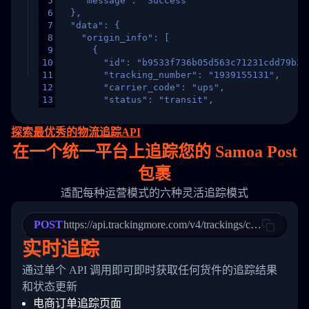
5
    "message": "Success"
6
  },
7
  "data": {
8
    "origin_info": [
9
      {
10
        "id": "b9533f736b05d563c71231cdd79b2a
11
        "tracking_number": "1939155131",
12
        "carrier_code": "ups",
13
        "status": "transit",
14
        "original_country": "China",
15
        "destination_country": "United States
探索最优秀的物流追踪API
16
        "itemTimeLength": 2,
在
一个
统一平台上追踪您的 Samoa Post
17
        "weblink": "",
18
        "phone": null,
包裹
19
        "trackinfo": [
20
          {
适配每种运营模式的六种灵活追踪模式
21
            "Date": "2017-03-08 04: 22: 00",
22
            "StatusDescription": "Departed Fa
POST
23
            "Details": "Departed Facility in 
https://api.trackingmore.com/v4/trackings/create
24
          },
实时追踪
25
          {
26
            "Date": "2017-03-06 15:28:00",
通过单个 API 调用即可即时获取任何货件的追踪结果
27
            "StatusDescription": "Shipment pi
和状态更新
28
            "Details": "BEIJING-CHINA,PEOPLES
29
          }
电商订单追踪页面