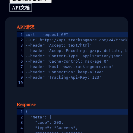
API文档
API请求
1
curl --request GET
2
--url https://api.trackingmore.com/v4/trackin
3
--header 'Accept: text/html'
4
--header 'Accept-Encoding: gzip, deflate, br,
5
--header 'Content-Type: application/json'
6
--header 'Cache-Control: max-age=0'
7
--header 'Host: www.trackingmore.com'
8
--header 'Connection: keep-alive'
9
--header 'Tracking-Api-Key: 123'
10
Response
1
{
2
  "meta": {
3
    "code": 200,
4
    "type": "Success",