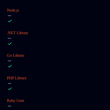
Node.js
.NET Library
Go Library
PHP Library
Ruby Gem