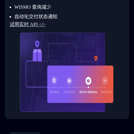
30
        ]
31
      }
WISMO 查询减少
32
    ]
自动化交付状态通知
33
  }
34
}
试用实时 API </>