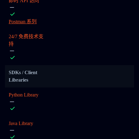
即时 API 访问
Postman 系列
24/7 免费技术支
持
SDKs / Client
Libraries
Python Library
Java Library