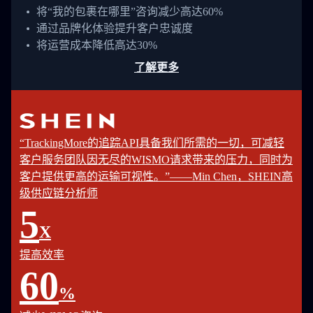
将“我的包裹在哪里”咨询减少高达60%
通过品牌化体验提升客户忠诚度
将运营成本降低高达30%
了解更多
“TrackingMore的追踪API具备我们所需的一切，可减轻
客户服务团队因无尽的WISMO请求带来的压力，同时为
客户提供更高的运输可视性。”——Min Chen，SHEIN高
级供应链分析师
5
X
提高效率
60
%