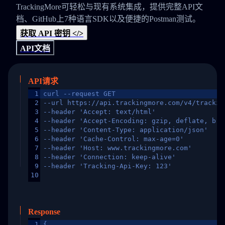
TrackingMore可轻松与现有系统集成，提供完整API文
档、GitHub上7种语言SDK以及便捷的Postman测试。
获取 API 密钥 </>
API文档
API请求
1
curl --request GET
2
--url https://api.trackingmore.com/v4/trackin
3
--header 'Accept: text/html'
4
--header 'Accept-Encoding: gzip, deflate, br,
5
--header 'Content-Type: application/json'
6
--header 'Cache-Control: max-age=0'
7
--header 'Host: www.trackingmore.com'
8
--header 'Connection: keep-alive'
9
--header 'Tracking-Api-Key: 123'
10
Response
1
{