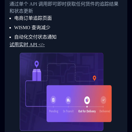
26
            "Date": "2017-03-06 15:28:00",
通过单个 API 调用即可即时获取任何货件的追踪结果
27
            "StatusDescription": "Shipment pi
和状态更新
28
            "Details": "BEIJING-CHINA,PEOPLES
29
          }
电商订单追踪页面
30
        ]
31
      }
WISMO 查询减少
32
    ]
自动化交付状态通知
33
  }
34
}
试用实时 API </>