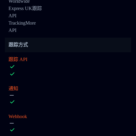
Worldwide
Express UK跟踪
API
TrackingMore
API
跟踪方式
跟踪 API
通知
Webhook