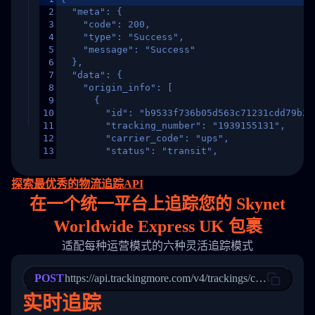
2
  "meta": {
3
    "code": 200,
4
    "type": "Success",
5
    "message": "Success"
6
  },
7
  "data": {
8
    "origin_info": [
9
      {
10
        "id": "b9533f736b05d563c71231cdd79b2a
11
        "tracking_number": "1939155131",
12
        "carrier_code": "ups",
13
        "status": "transit",
14
        "original_country": "China",
15
        "destination_country": "United States
探索最优秀的物流追踪API
16
        "itemTimeLength": 2,
在
一个
统一平台上追踪您的 Skynet
17
        "weblink": "",
18
        "phone": null,
Worldwide Express UK 包裹
19
        "trackinfo": [
20
          {
适配每种运营模式的六种灵活追踪模式
21
            "Date": "2017-03-08 04: 22: 00",
22
            "StatusDescription": "Departed Fa
POST
23
            "Details": "Departed Facility in 
https://api.trackingmore.com/v4/trackings/create
24
          },
实时追踪
25
          {