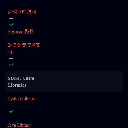
即时 API 访问
Postman 系列
24/7 免费技术支
持
SDKs / Client
Libraries
Python Library
Java Library