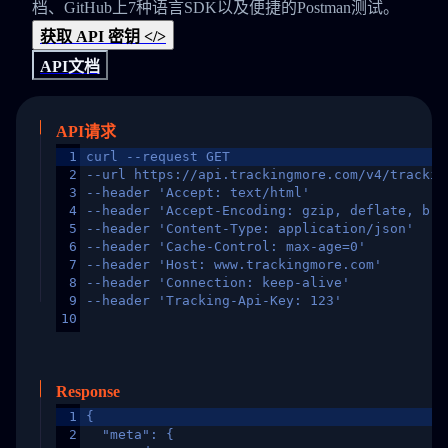
档、GitHub上7种语言SDK以及便捷的Postman测试。
获取 API 密钥 </>
API文档
API请求
1
curl --request GET
2
--url https://api.trackingmore.com/v4/trackin
3
--header 'Accept: text/html'
4
--header 'Accept-Encoding: gzip, deflate, br,
5
--header 'Content-Type: application/json'
6
--header 'Cache-Control: max-age=0'
7
--header 'Host: www.trackingmore.com'
8
--header 'Connection: keep-alive'
9
--header 'Tracking-Api-Key: 123'
10
Response
1
{
2
  "meta": {