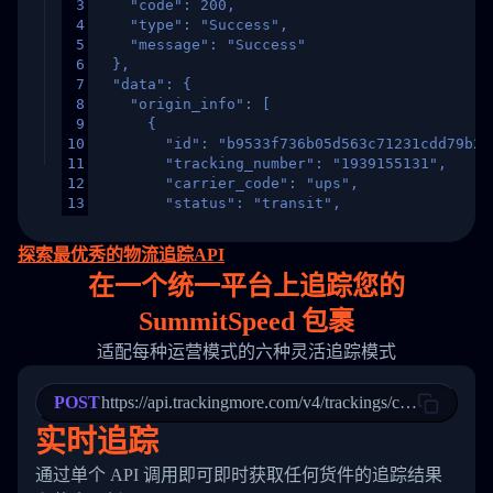
3
    "code": 200,
4
    "type": "Success",
5
    "message": "Success"
6
  },
7
  "data": {
8
    "origin_info": [
9
      {
10
        "id": "b9533f736b05d563c71231cdd79b2a
11
        "tracking_number": "1939155131",
12
        "carrier_code": "ups",
13
        "status": "transit",
14
        "original_country": "China",
15
        "destination_country": "United States
探索最优秀的物流追踪API
16
        "itemTimeLength": 2,
在
一个
统一平台上追踪您的
17
        "weblink": "",
18
        "phone": null,
SummitSpeed 包裹
19
        "trackinfo": [
20
          {
适配每种运营模式的六种灵活追踪模式
21
            "Date": "2017-03-08 04: 22: 00",
22
            "StatusDescription": "Departed Fa
POST
23
            "Details": "Departed Facility in 
https://api.trackingmore.com/v4/trackings/create
24
          },
实时追踪
25
          {
26
            "Date": "2017-03-06 15:28:00",
通过单个 API 调用即可即时获取任何货件的追踪结果
27
            "StatusDescription": "Shipment pi