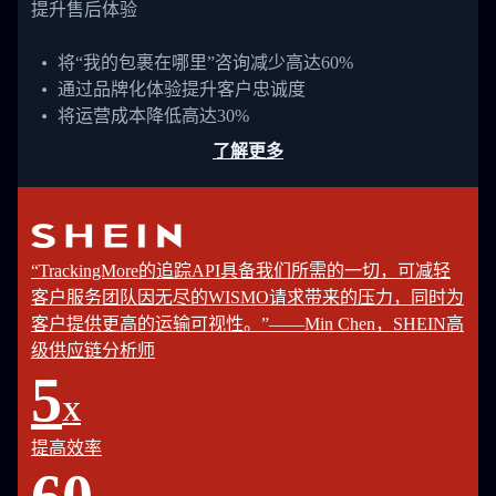
提升售后体验
将“我的包裹在哪里”咨询减少高达60%
通过品牌化体验提升客户忠诚度
将运营成本降低高达30%
了解更多
“TrackingMore的追踪API具备我们所需的一切，可减轻
客户服务团队因无尽的WISMO请求带来的压力，同时为
客户提供更高的运输可视性。”——Min Chen，SHEIN高
级供应链分析师
5
X
提高效率