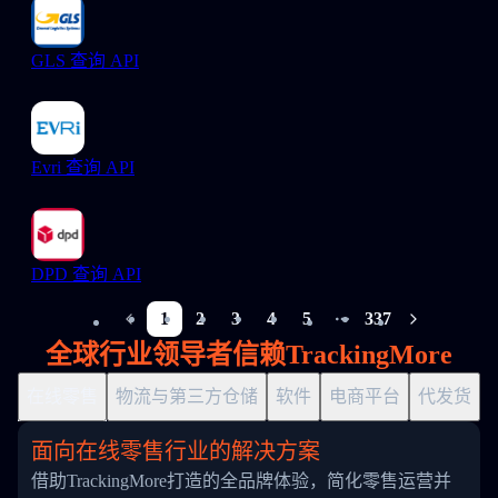
GLS 查询 API
Evri 查询 API
DPD 查询 API
1
2
3
4
5
337
More pages
全球行业领导者信赖TrackingMore
在线零售
物流与第三方仓储
软件
电商平台
代发货
面向在线零售行业的解决方案
借助TrackingMore打造的全品牌体验，简化零售运营并