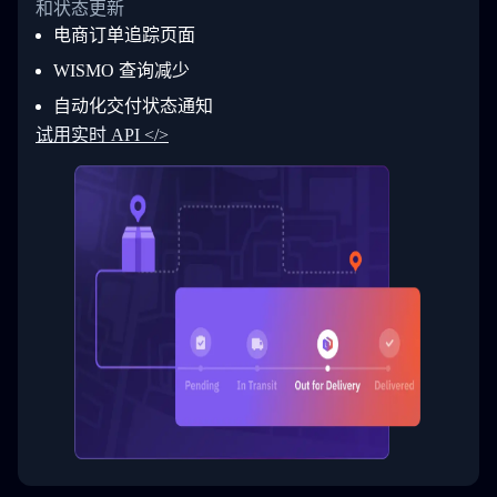
和状态更新
28
            "Details": "BEIJING-CHINA,PEOPLES
29
          }
电商订单追踪页面
30
        ]
31
      }
WISMO 查询减少
32
    ]
自动化交付状态通知
33
  }
34
}
试用实时 API </>