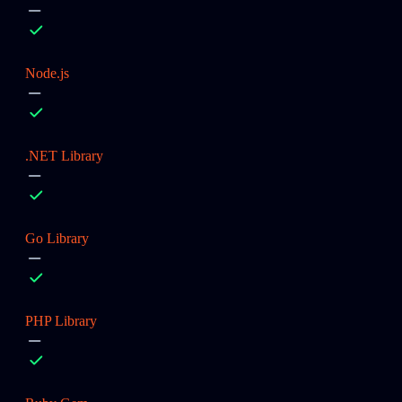
Node.js
.NET Library
Go Library
PHP Library